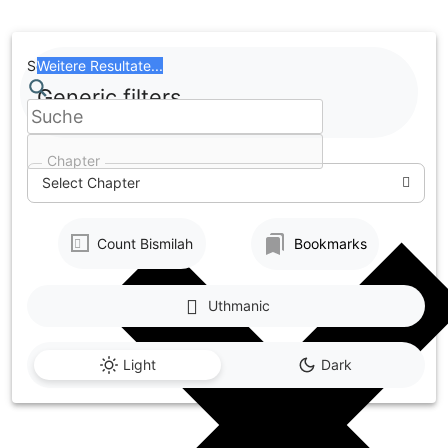
Skip
to
content
Search
Weitere Resultate...
Generic filters
Chapter
Select Chapter
Count Bismilah
Bookmarks
Uthmanic
Light
Dark