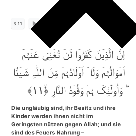
3:11
اِنَّ الَّذِیۡنَ کَفَرُوۡا لَنۡ تُغۡنِیَ عَنۡہُمۡ
اَمۡوَالُہُمۡ وَلَاۤ اَوۡلَادُہُمۡ مِّنَ اللّٰہِ شَیۡئًا
ؕ وَاُولٰٓئِکَ ہُمۡ وَقُوۡدُ النَّارِ ﴿ۙ۱۱﴾
Die ungläubig sind, ihr Besitz und ihre
Kinder werden ihnen nicht im
Geringsten nützen gegen Allah; und sie
sind des Feuers Nahrung –