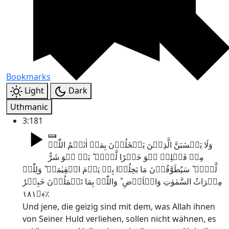
Bookmarks
Light
Dark
Uthmanic
3:181
وَلَا یَحۡسَبَنَّ الَّذِیۡنَ یَبۡخَلُوۡنَ بِمَاۤ اٰتٰہُمُ اللّٰہُ
مِنۡ فَضۡلِہٖ ہُوَ خَیۡرًا لَّہُمۡ ؕ بَلۡ ہُوَ شَرٌّ
لَّہُمۡ ؕ سَیُطَوَّقُوۡنَ مَا بَخِلُوۡا بِہٖ یَوۡمَ الۡقِیٰمَۃِ ؕ وَلِلّٰہِ
مِیۡرَاثُ السَّمٰوٰتِ وَالۡاَرۡضِ ؕ وَاللّٰہُ بِمَا تَعۡمَلُوۡنَ خَبِیۡرٌ
﴿۱۸۱﴾٪
Und jene, die geizig sind mit dem, was Allah ihnen
von Seiner Huld verliehen, sollen nicht wähnen, es