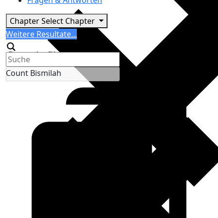
Fragen & Antworten
Chapter
Select Chapter
Search
Weitere Resultate...
Generic filters
Count Bismilah