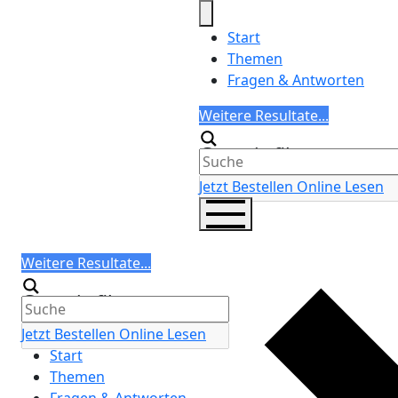
Skip
to
Start
content
Themen
Fragen & Antworten
Search
Weitere Resultate...
Generic filters
Jetzt Bestellen
Online Lesen
Search
Weitere Resultate...
Generic filters
Jetzt Bestellen
Online Lesen
Start
Themen