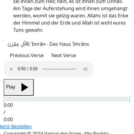
sei ihnen zum Heil; nein, es ist ihnen zum Unheil.
Am Tage der Auferstehung wird ihnen umgehängt
werden, womit sie geizig waren. Allahs ist das Erbe
der Himmel und der Erde und Allah ist wohl eures
Tuns gewahr.
اٰلِ عِمْرٰنَ
Āl ʿImrān - Das Haus ʿImrāns
Previous Verse
Next Verse
Play
0:00
/
0:00
Jetzt Bestellen
Copyright © 2024 Verlag der Islam. Alle Rechte