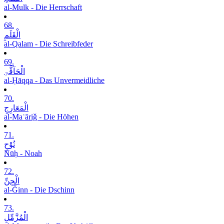
al-Mulk - Die Herrschaft
68.
الْقَلَمِ
al-Qalam - Die Schreibfeder
69.
الْحَآقَّۃِ
al-Ḥāqqa - Das Unvermeidliche
70.
الْمَعَارِجِ
al-Maʿāriǧ - Die Höhen
71.
نُوْحٍ
Nūḥ - Noah
72.
الْجِنِّ
al-Ǧinn - Die Dschinn
73.
الْمُزَّمِّلِ