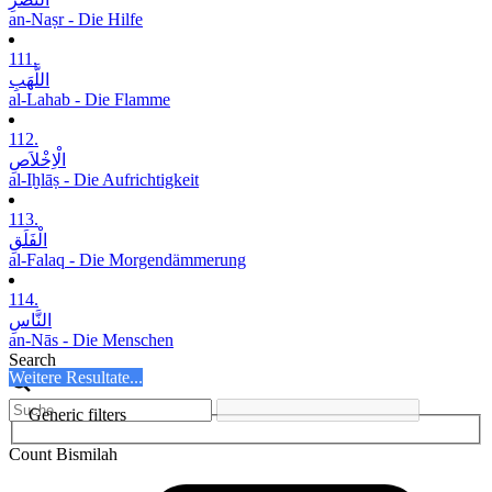
an-Naṣr - Die Hilfe
111.
اللَّھَبِ
al-Lahab - Die Flamme
112.
الْاِخْلاَصِ
al-Iḫlāṣ - Die Aufrichtigkeit
113.
الْفَلَقِ
al-Falaq - Die Morgendämmerung
114.
النَّاسِ
an-Nās - Die Menschen
Search
Weitere Resultate...
Generic filters
Count Bismilah