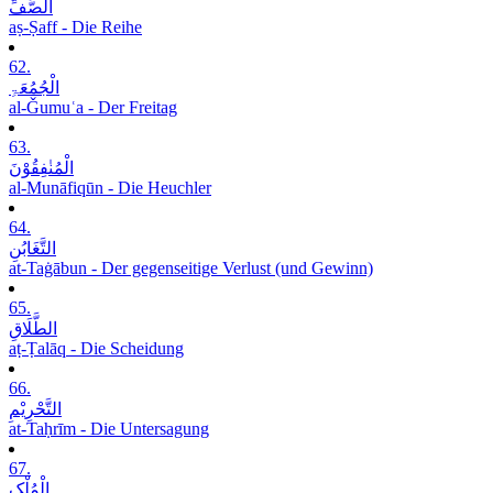
الصَّفِّ
aṣ-Ṣaff - Die Reihe
62.
الْجُمُعَۃِ
al-Ǧumuʿa - Der Freitag
63.
الْمُنٰفِقُوْنَ
al-Munāfiqūn - Die Heuchler
64.
التَّغَابُنِ
at-Taġābun - Der gegenseitige Verlust (und Gewinn)
65.
الطَّلَاقِ
aṭ-Ṭalāq - Die Scheidung
66.
التَّحْرِیْمِ
at-Taḥrīm - Die Untersagung
67.
الْمُلْکِ