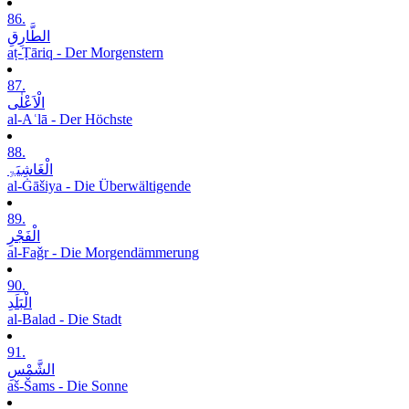
86.
الطَّارِقِ
aṭ-Ṭāriq - Der Morgenstern
87.
الْاَعْلٰی
al-Aʿlā - Der Höchste
88.
الْغَاشِیَۃِ
al-Ġāšiya - Die Überwältigende
89.
الْفَجْرِ
al-Faǧr - Die Morgendämmerung
90.
الْبَلَدِ
al-Balad - Die Stadt
91.
الشَّمْسِ
aš-Šams - Die Sonne