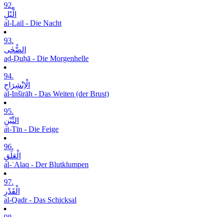
92.
الَّیْلِ
al-Lail - Die Nacht
93.
الضُّحٰی
aḍ-Ḍuḥā - Die Morgenhelle
94.
الْاِنْشِرَاحِ
al-Inširāḥ - Das Weiten (der Brust)
95.
التِّیْنِ
at-Tīn - Die Feige
96.
الْعَلَقِ
al-ʿAlaq - Der Blutklumpen
97.
الْقَدْرِ
al-Qadr - Das Schicksal