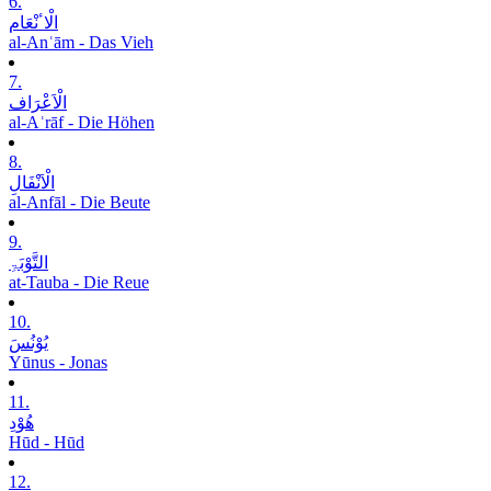
6.
الْاٴنْعَام
al-Anʿām - Das Vieh
7.
الْاَعْرَاف
al-Aʿrāf - Die Höhen
8.
الْاَنْفَالِ
al-Anfāl - Die Beute
9.
التَّوْبَۃِ
at-Tauba - Die Reue
10.
یُوْنُسَ
Yūnus - Jonas
11.
ھُوْدِ
Hūd - Hūd
12.