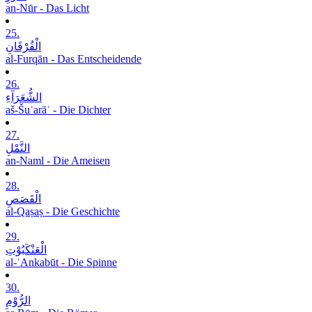
an-Nūr - Das Licht
25.
الْفُرْقَانِ
al-Furqān - Das Entscheidende
26.
الشُّعَرَآءِ
aš-Šuʿarāʾ - Die Dichter
27.
النَّمْلِ
an-Naml - Die Ameisen
28.
الْقَصَصِ
al-Qaṣaṣ - Die Geschichte
29.
الْعَنْکَبُوْتِ
al-ʿAnkabūt - Die Spinne
30.
الرُّوْمِ