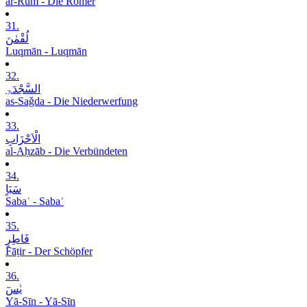
ar-Rūm - Die Römer
31.
لُقْمٰنَ
Luqmān - Luqmān
32.
السَّجْدَۃِ
as-Saǧda - Die Niederwerfung
33.
الْاَحْزَابِ
al-Aḥzāb - Die Verbündeten
34.
سَبَاٍ
Sabaʾ - Sabaʾ
35.
فَاطِرٍ
Fāṭir - Der Schöpfer
36.
یٰسٓ
Yā-Sīn - Yā-Sīn