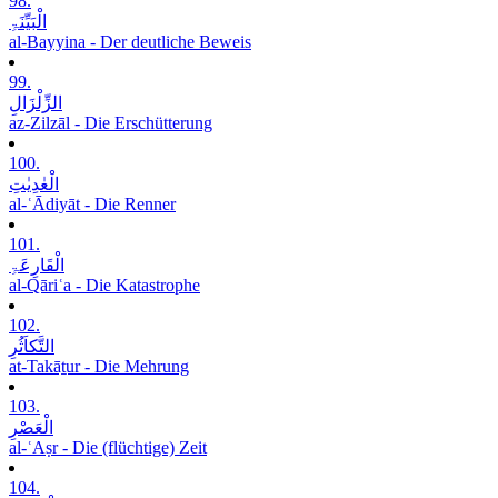
98.
الْبَیِّنَۃِ
al-Bayyina - Der deutliche Beweis
99.
الزِّلْزَالِ
az-Zilzāl - Die Erschütterung
100.
الْعٰدِیٰتِ
al-ʿĀdiyāt - Die Renner
101.
الْقَارِعَۃِ
al-Qāriʿa - Die Katastrophe
102.
التَّکاَثُرِ
at-Takāṯur - Die Mehrung
103.
الْعَصْرِ
al-ʿAṣr - Die (flüchtige) Zeit
104.