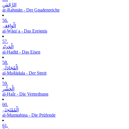
الرَّحْمٰنِ
ar-Raḥmān - Der Gnadenreiche
56.
الْوَاقِعَۃِ
al-Wāqiʿa - Das Ereignis
57.
الْحَدِیْدِ
al-Ḥadīd - Das Eisen
58.
الْمُجَادَلَۃِ
al-Muǧādala - Der Streit
59.
الْحَشْرِ
al-Ḥašr - Die Vertreibung
60.
الْمُمْتَحِنَۃِ
al-Mumtaḥina - Die Prüfende
61.