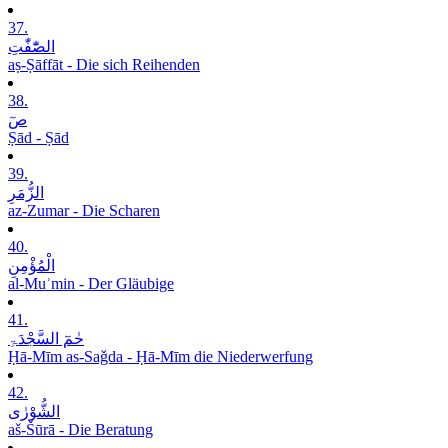
37.
الصّٰٓفّٰتِ
aṣ-Ṣāffāt - Die sich Reihenden
38.
صٓ
Ṣād - Ṣād
39.
الزُّمَرِ
az-Zumar - Die Scharen
40.
الْمُؤْمِنِ
al-Muʾmin - Der Gläubige
41.
حٰمٓ السَّجْدَۃِ
Ḥā-Mīm as-Saǧda - Ḥā-Mīm die Niederwerfung
42.
الشُّوْرٰی
aš-Šūrā - Die Beratung