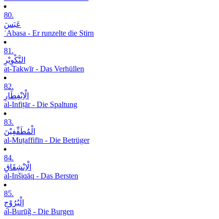
80.
عَبَسَ
ʿAbasa - Er runzelte die Stirn
81.
التَّکْوِیْرِ
at-Takwīr - Das Verhüllen
82.
الْاِنْفِطَارِ
al-Infiṭār - Die Spaltung
83.
الْمُطَفِّفِیْنَ
al-Muṭaffifīn - Die Betrüger
84.
الْاِنْشِقَاقِ
al-Inšiqāq - Das Bersten
85.
الْبُرُوْجِ
al-Burūǧ - Die Burgen