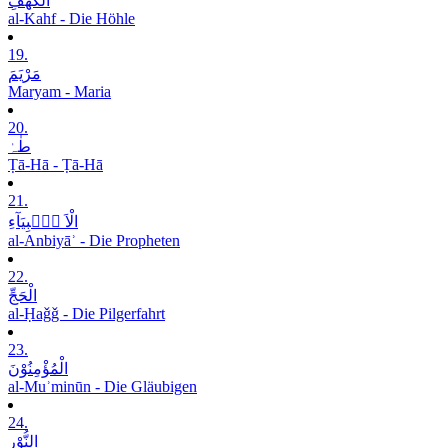
الْکَھْفِ
al-Kahf - Die Höhle
19.
مَرْیَمَ
Maryam - Maria
20.
طٰہٰ
Ṭā-Hā - Ṭā-Hā
21.
الْاَ نۡۢبِیَآءِ
al-Anbiyāʾ - Die Propheten
22.
الْحَجِّ
al-Ḥaǧǧ - Die Pilgerfahrt
23.
الْمُؤْمِنُوْنَ
al-Muʾminūn - Die Gläubigen
24.
النُّوْرِ