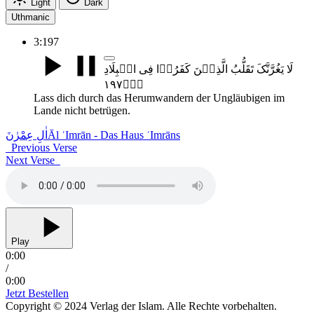
Light
Dark
Uthmanic
3:197
لَا یَغُرَّنَّکَ تَقَلُّبُ الَّذِیۡنَ کَفَرُوۡا فِی الۡبِلَادِ
﴿۱۹۷﴾ؕ
Lass dich durch das Herumwandern der Ungläubigen im
Lande nicht betrügen.
اٰلِ عِمْرٰنَ
Āl ʿImrān - Das Haus ʿImrāns
Previous Verse
Next Verse
Play
0:00
/
0:00
Jetzt Bestellen
Copyright © 2024 Verlag der Islam. Alle Rechte vorbehalten.