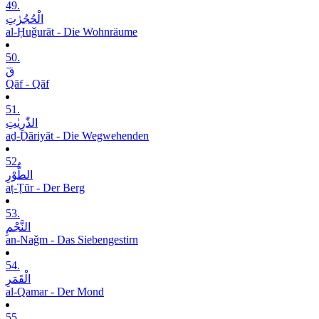
49.
الْحُجُرٰتِ
al-Ḥuǧurāt - Die Wohnräume
50.
قٓ
Qāf - Qāf
51.
الذّٰرِیٰتِ
aḏ-Ḏāriyāt - Die Wegwehenden
52.
الطُّوْرِ
aṭ-Ṭūr - Der Berg
53.
النَّجْمِ
an-Naǧm - Das Siebengestirn
54.
الْقَمَرِ
al-Qamar - Der Mond
55.