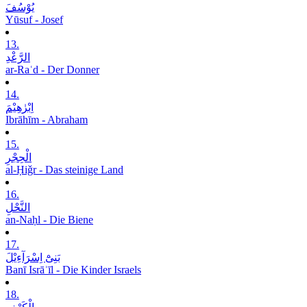
یُوْسُفَ
Yūsuf - Josef
13.
الرَّعْدِ
ar-Raʿd - Der Donner
14.
اِبْرٰھِیْمَ
Ibrāhīm - Abraham
15.
الْحِجْرِ
al-Ḥiǧr - Das steinige Land
16.
النَّحْلِ
an-Naḥl - Die Biene
17.
بَنِیْٓ اِسْرَآءِیْلَ
Banī Isrāʾīl - Die Kinder Israels
18.