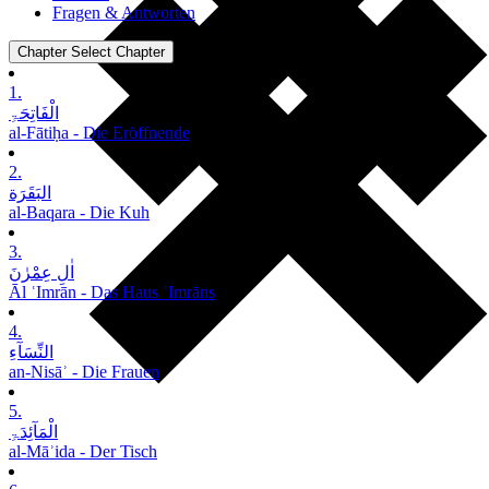
Fragen & Antworten
Chapter
Select Chapter
1.
الْفَاتِحَۃِ
al-Fātiḥa - Die Eröffnende
2.
البَقَرَة
al-Baqara - Die Kuh
3.
اٰلِ عِمْرٰنَ
Āl ʿImrān - Das Haus ʿImrāns
4.
النِّسَآءِ
an-Nisāʾ - Die Frauen
5.
الْمَآئِدَۃِ
al-Māʾida - Der Tisch