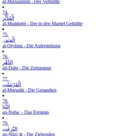
al-Muzzammil - Der Verhüllte
74.
الْمُدَّثِّرِ
al-Muddaṯṯir - Der in den Mantel Gehüllte
75.
الْقِیٰمَۃِ
al-Qiyāma - Die Auferstehung
76.
الدَّھْرِ
ad-Dahr - Die Zeitspanne
77.
الْمُرْسَلٰتِ
al-Mursalāt - Die Gesandten
78.
النَّبَاِ
an-Nabaʾ - Das Ereignis
79.
النّٰزِعٰتِ
an-Nāziʿāt - Die Ziehenden