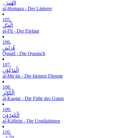
الْھُمَزَۃِ
al-Humaza - Der Lästerer
105.
الْفِیْلِ
al-Fīl - Der Elefant
106.
قُرَیْشٍ
Quraiš - Die Quraisch
107.
الْمَاعُوْنِ
al-Māʿūn - Die kleinen Dienste
108.
الْکَوْثَرِ
al-Kauṯar - Die Fülle des Guten
109.
الْکٰفِرُوْنَ
al-Kāfirūn - Die Ungläubigen
110.
النَّصْرِ