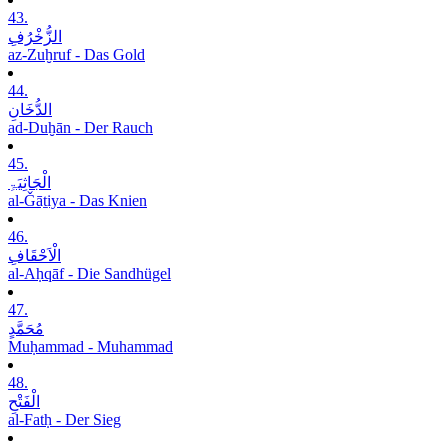
43.
الزُّخْرُفِ
az-Zuḫruf - Das Gold
44.
الدُّخَانِ
ad-Duḫān - Der Rauch
45.
الْجَاثِیَۃِ
al-Ǧāṯiya - Das Knien
46.
الْاَحْقَافِ
al-Aḥqāf - Die Sandhügel
47.
مُحَمَّدٍ
Muḥammad - Muhammad
48.
الْفَتْحِ
al-Fatḥ - Der Sieg