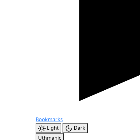
Bookmarks
Light
Dark
Uthmanic