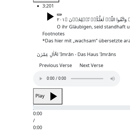
3:201
O ihr Gläubigen, seid standhaft u
Footnotes
*Das hier mit „wachsam“ übersetzte ar
اٰلِ عِمْرٰنَ
Āl ʿImrān - Das Haus ʿImrāns
Previous Verse
Next Verse
Play
0:00
/
0:00