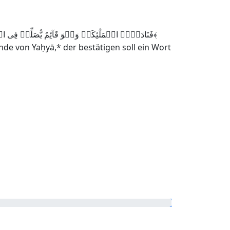
فَنَادَتۡہُ الۡمَلٰٓئِکَۃُ وَہُوَ قَآئِمٌ یُّصَلِّیۡ فِی الۡمِحۡرَابِ ۙ اَنَّ اللّٰہَ یُبَشِّرُکَ بِیَحۡیٰی مُصَدِّقًۢا بِکَلِمَۃٍ مِّنَ اللّٰہِ وَسَیِّدًا وَّحَصُوۡرًا وَّنَبِیًّا مِّنَ الصّٰلِحِیۡنَ ﴿۴۰﴾
nde von Yaḥyā,* der bestätigen soll ein Wort