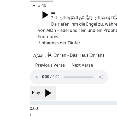
3:40
Da riefen ihm die Engel zu, währ
von Allah – edel und rein und ein Prophe
Footnotes
*Johannes der Täufer.
اٰلِ عِمْرٰنَ
Āl ʿImrān - Das Haus ʿImrāns
Previous Verse
Next Verse
Play
0:00
/