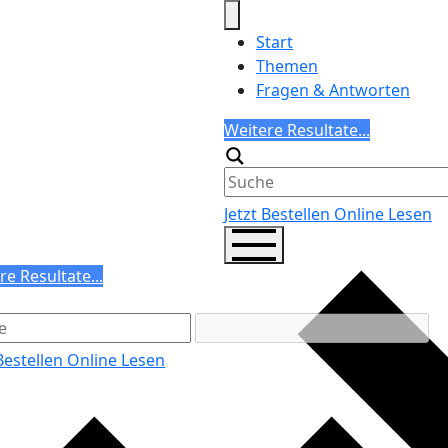
Start
Themen
Fragen & Antworten
Search
Weitere Resultate...
Generic filters
Jetzt Bestellen
Online Lesen
ch
re Resultate...
ric filters
 Bestellen
Online Lesen