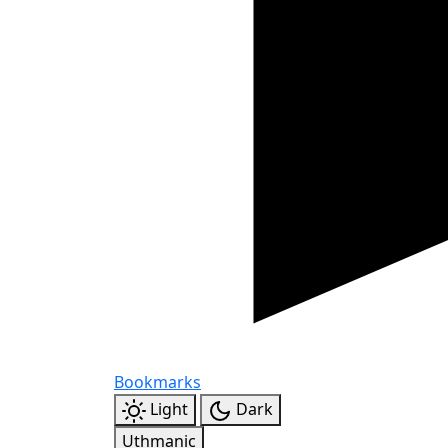
Bookmarks
Light
Dark
Uthmanic