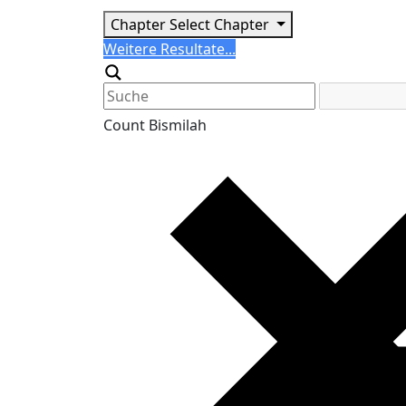
Chapter
Select Chapter
Search
Weitere Resultate...
Generic filters
Count Bismilah