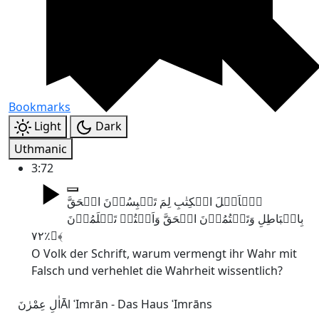
Bookmarks
Light
Dark
Uthmanic
3:72
یٰۤاَہۡلَ الۡکِتٰبِ لِمَ تَلۡبِسُوۡنَ الۡحَقَّ
بِالۡبَاطِلِ وَتَکۡتُمُوۡنَ الۡحَقَّ وَاَنۡتُمۡ تَعۡلَمُوۡنَ
﴿٪۷۲﴾
O Volk der Schrift, warum vermengt ihr Wahr mit
Falsch und verhehlet die Wahrheit wissentlich?
اٰلِ عِمْرٰنَ
Āl ʿImrān - Das Haus ʿImrāns