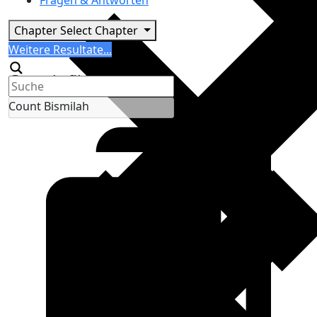
Fragen & Antworten
Chapter
Select Chapter
Search
Weitere Resultate...
Generic filters
Count Bismilah