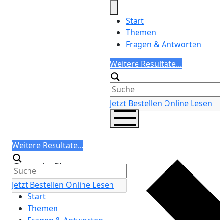
Skip
to
Start
content
Themen
Fragen & Antworten
Search
Weitere Resultate...
Generic filters
Jetzt Bestellen
Online Lesen
Search
Weitere Resultate...
Generic filters
Jetzt Bestellen
Online Lesen
Start
Themen