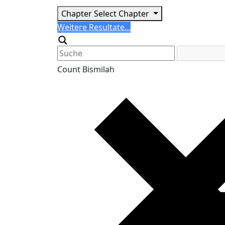
Chapter
Select Chapter
Search
Weitere Resultate...
Generic filters
Count Bismilah