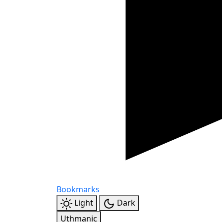
Bookmarks
Light
Dark
Uthmanic