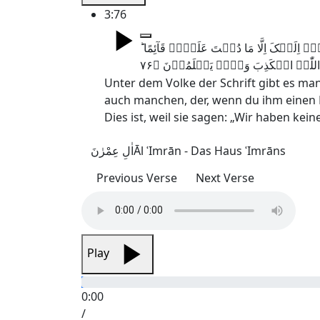
3:76
 اِلَیۡکَ اِلَّا مَا دُمۡتَ عَلَیۡہِ قَآئِمًا
Unter dem Volke der Schrift gibt es man
auch manchen, der, wenn du ihm einen Di
Dies ist, weil sie sagen: „Wir haben ke
اٰلِ عِمْرٰنَ
Āl ʿImrān - Das Haus ʿImrāns
Previous Verse
Next Verse
Play
0:00
/