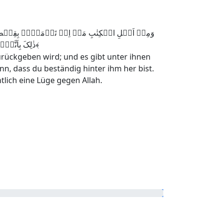
وَمِنۡ اَہۡلِ الۡکِتٰبِ مَنۡ اِنۡ تَاۡمَنۡہُ بِقِنۡطَارٍ  ؕ
ذٰلِکَ بِاَنَّہُمۡ قَالُوۡا لَیۡسَ عَلَیۡنَا فِی الۡاُمِّیّٖنَ سَبِیۡلٌ ۚ وَیَقُوۡلُوۡنَ عَلَی اللّٰہِ الۡکَذِبَ وَہُمۡ یَعۡلَمُوۡنَ ﴿۷۶﴾
urückgeben wird; und es gibt unter ihnen
nn, dass du beständig hinter ihm her bist.
tlich eine Lüge gegen Allah.