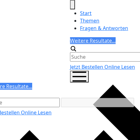
Start
Themen
Fragen & Antworten
Search
Weitere Resultate...
Generic filters
Jetzt Bestellen
Online Lesen
ch
re Resultate...
ric filters
 Bestellen
Online Lesen