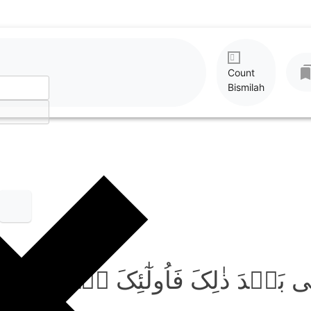
Count
Bismilah
ٰی بَعۡدَ ذٰلِکَ فَاُولٰٓئِکَ ہُمُ