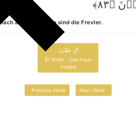
ۡنَ ﴿۸۳
nach abwendet – sie sind die Frevler.
اٰلِ عِمْرٰنَ
Āl ʿImrān - Das Haus
ʿImrāns
Previous Verse
Next Verse