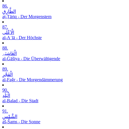
86.
الطَّارِقِ
aṭ-Ṭāriq - Der Morgenstern
87.
الْاَعْلٰی
al-Aʿlā - Der Höchste
88.
الْغَاشِیَۃِ
al-Ġāšiya - Die Überwältigende
89.
الْفَجْرِ
al-Faǧr - Die Morgendämmerung
90.
الْبَلَدِ
al-Balad - Die Stadt
91.
الشَّمْسِ
aš-Šams - Die Sonne