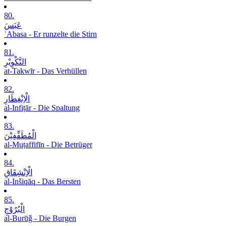
80.
عَبَسَ
ʿAbasa - Er runzelte die Stirn
81.
التَّکْوِیْرِ
at-Takwīr - Das Verhüllen
82.
الْاِنْفِطَارِ
al-Infiṭār - Die Spaltung
83.
الْمُطَفِّفِیْنَ
al-Muṭaffifīn - Die Betrüger
84.
الْاِنْشِقَاقِ
al-Inšiqāq - Das Bersten
85.
الْبُرُوْجِ
al-Burūǧ - Die Burgen