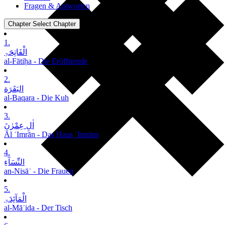
Fragen & Antworten
Chapter
Select Chapter
1.
الْفَاتِحَۃِ
al-Fātiḥa - Die Eröffnende
2.
البَقَرَة
al-Baqara - Die Kuh
3.
اٰلِ عِمْرٰنَ
Āl ʿImrān - Das Haus ʿImrāns
4.
النِّسَآءِ
an-Nisāʾ - Die Frauen
5.
الْمَآئِدَۃِ
al-Māʾida - Der Tisch