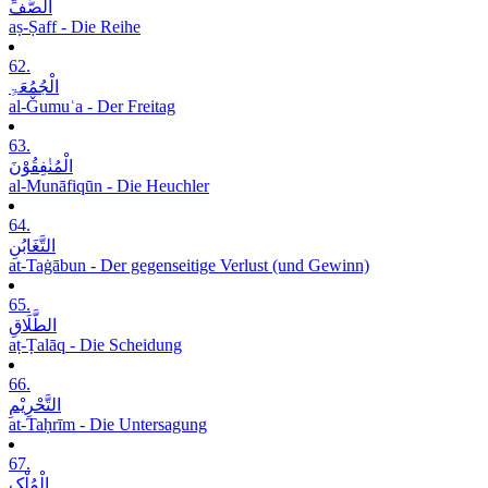
الصَّفِّ
aṣ-Ṣaff - Die Reihe
62.
الْجُمُعَۃِ
al-Ǧumuʿa - Der Freitag
63.
الْمُنٰفِقُوْنَ
al-Munāfiqūn - Die Heuchler
64.
التَّغَابُنِ
at-Taġābun - Der gegenseitige Verlust (und Gewinn)
65.
الطَّلَاقِ
aṭ-Ṭalāq - Die Scheidung
66.
التَّحْرِیْمِ
at-Taḥrīm - Die Untersagung
67.
الْمُلْکِ