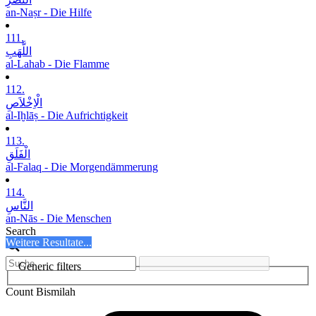
an-Naṣr - Die Hilfe
111.
اللَّھَبِ
al-Lahab - Die Flamme
112.
الْاِخْلاَصِ
al-Iḫlāṣ - Die Aufrichtigkeit
113.
الْفَلَقِ
al-Falaq - Die Morgendämmerung
114.
النَّاسِ
an-Nās - Die Menschen
Search
Weitere Resultate...
Generic filters
Count Bismilah