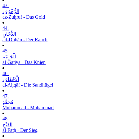
43.
الزُّخْرُفِ
az-Zuḫruf - Das Gold
44.
الدُّخَانِ
ad-Duḫān - Der Rauch
45.
الْجَاثِیَۃِ
al-Ǧāṯiya - Das Knien
46.
الْاَحْقَافِ
al-Aḥqāf - Die Sandhügel
47.
مُحَمَّدٍ
Muḥammad - Muhammad
48.
الْفَتْحِ
al-Fatḥ - Der Sieg