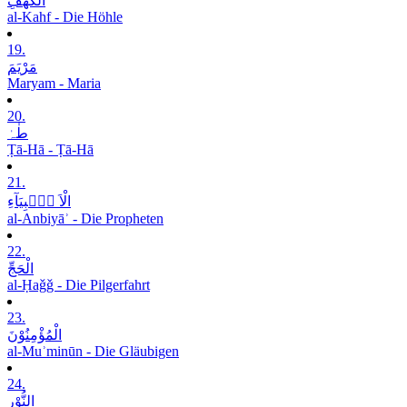
الْکَھْفِ
al-Kahf - Die Höhle
19.
مَرْیَمَ
Maryam - Maria
20.
طٰہٰ
Ṭā-Hā - Ṭā-Hā
21.
الْاَ نۡۢبِیَآءِ
al-Anbiyāʾ - Die Propheten
22.
الْحَجِّ
al-Ḥaǧǧ - Die Pilgerfahrt
23.
الْمُؤْمِنُوْنَ
al-Muʾminūn - Die Gläubigen
24.
النُّوْرِ