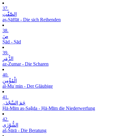
37.
الصّٰٓفّٰتِ
aṣ-Ṣāffāt - Die sich Reihenden
38.
صٓ
Ṣād - Ṣād
39.
الزُّمَرِ
az-Zumar - Die Scharen
40.
الْمُؤْمِنِ
al-Muʾmin - Der Gläubige
41.
حٰمٓ السَّجْدَۃِ
Ḥā-Mīm as-Saǧda - Ḥā-Mīm die Niederwerfung
42.
الشُّوْرٰی
aš-Šūrā - Die Beratung