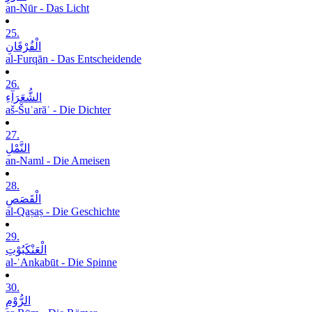
an-Nūr - Das Licht
25.
الْفُرْقَانِ
al-Furqān - Das Entscheidende
26.
الشُّعَرَآءِ
aš-Šuʿarāʾ - Die Dichter
27.
النَّمْلِ
an-Naml - Die Ameisen
28.
الْقَصَصِ
al-Qaṣaṣ - Die Geschichte
29.
الْعَنْکَبُوْتِ
al-ʿAnkabūt - Die Spinne
30.
الرُّوْمِ