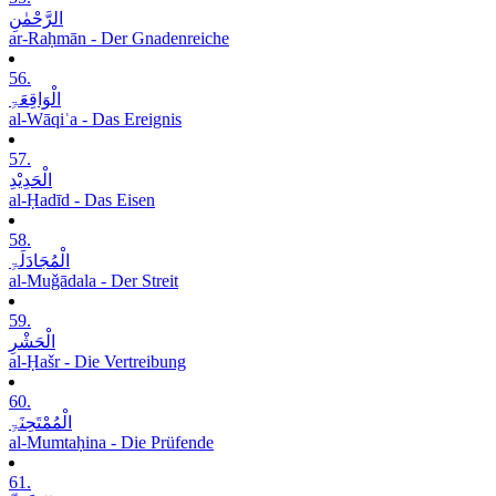
الرَّحْمٰنِ
ar-Raḥmān - Der Gnadenreiche
56.
الْوَاقِعَۃِ
al-Wāqiʿa - Das Ereignis
57.
الْحَدِیْدِ
al-Ḥadīd - Das Eisen
58.
الْمُجَادَلَۃِ
al-Muǧādala - Der Streit
59.
الْحَشْرِ
al-Ḥašr - Die Vertreibung
60.
الْمُمْتَحِنَۃِ
al-Mumtaḥina - Die Prüfende
61.