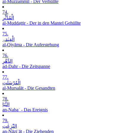
al-Muzzammil - Der Verhüllte
74.
الْمُدَّثِّرِ
al-Muddaṯṯir - Der in den Mantel Gehüllte
75.
الْقِیٰمَۃِ
al-Qiyāma - Die Auferstehung
76.
الدَّھْرِ
ad-Dahr - Die Zeitspanne
77.
الْمُرْسَلٰتِ
al-Mursalāt - Die Gesandten
78.
النَّبَاِ
an-Nabaʾ - Das Ereignis
79.
النّٰزِعٰتِ
an-Nāziʿāt - Die Ziehenden