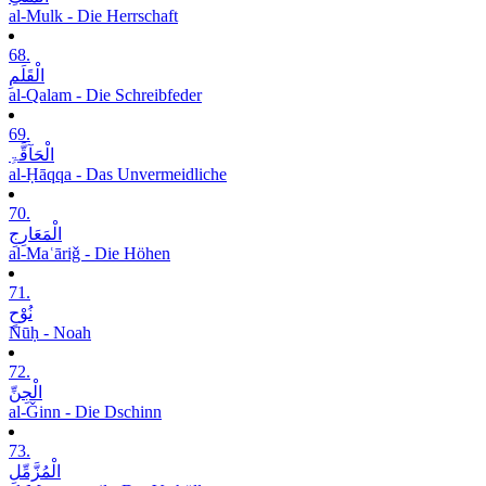
al-Mulk - Die Herrschaft
68.
الْقَلَمِ
al-Qalam - Die Schreibfeder
69.
الْحَآقَّۃِ
al-Ḥāqqa - Das Unvermeidliche
70.
الْمَعَارِجِ
al-Maʿāriǧ - Die Höhen
71.
نُوْحٍ
Nūḥ - Noah
72.
الْجِنِّ
al-Ǧinn - Die Dschinn
73.
الْمُزَّمِّلِ