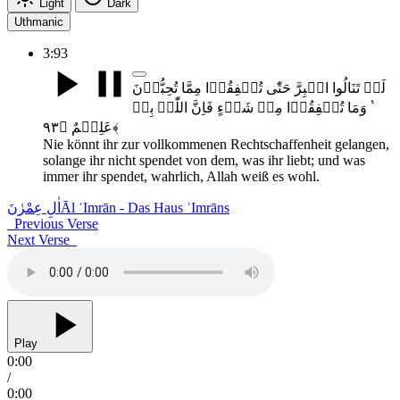
Light
Dark
Uthmanic
3:93
لَنۡ تَنَالُوا الۡبِرَّ حَتّٰی تُنۡفِقُوۡا مِمَّا تُحِبُّوۡنَ
۬ؕ وَمَا تُنۡفِقُوۡا مِنۡ شَیۡءٍ فَاِنَّ اللّٰہَ بِہٖ
عَلِیۡمٌ ﴿۹۳﴾
Nie könnt ihr zur vollkommenen Rechtschaffenheit gelangen,
solange ihr nicht spendet von dem, was ihr liebt; und was
immer ihr spendet, wahrlich, Allah weiß es wohl.
اٰلِ عِمْرٰنَ
Āl ʿImrān - Das Haus ʿImrāns
Previous Verse
Next Verse
Play
0:00
/
0:00