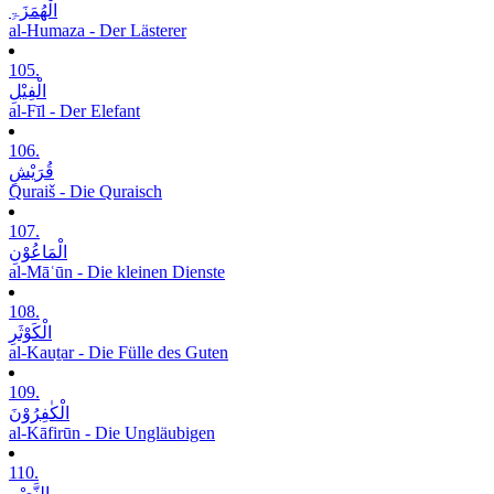
الْھُمَزَۃِ
al-Humaza - Der Lästerer
105.
الْفِیْلِ
al-Fīl - Der Elefant
106.
قُرَیْشٍ
Quraiš - Die Quraisch
107.
الْمَاعُوْنِ
al-Māʿūn - Die kleinen Dienste
108.
الْکَوْثَرِ
al-Kauṯar - Die Fülle des Guten
109.
الْکٰفِرُوْنَ
al-Kāfirūn - Die Ungläubigen
110.
النَّصْرِ