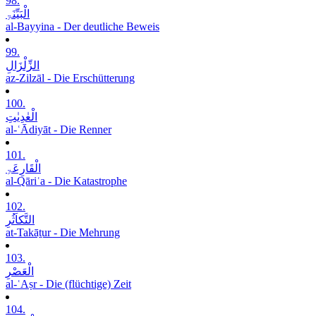
98.
الْبَیِّنَۃِ
al-Bayyina - Der deutliche Beweis
99.
الزِّلْزَالِ
az-Zilzāl - Die Erschütterung
100.
الْعٰدِیٰتِ
al-ʿĀdiyāt - Die Renner
101.
الْقَارِعَۃِ
al-Qāriʿa - Die Katastrophe
102.
التَّکاَثُرِ
at-Takāṯur - Die Mehrung
103.
الْعَصْرِ
al-ʿAṣr - Die (flüchtige) Zeit
104.