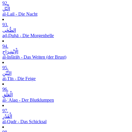
92.
الَّیْلِ
al-Lail - Die Nacht
93.
الضُّحٰی
aḍ-Ḍuḥā - Die Morgenhelle
94.
الْاِنْشِرَاحِ
al-Inširāḥ - Das Weiten (der Brust)
95.
التِّیْنِ
at-Tīn - Die Feige
96.
الْعَلَقِ
al-ʿAlaq - Der Blutklumpen
97.
الْقَدْرِ
al-Qadr - Das Schicksal