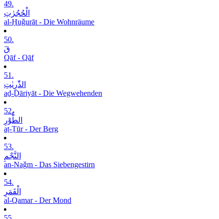
49.
الْحُجُرٰتِ
al-Ḥuǧurāt - Die Wohnräume
50.
قٓ
Qāf - Qāf
51.
الذّٰرِیٰتِ
aḏ-Ḏāriyāt - Die Wegwehenden
52.
الطُّوْرِ
aṭ-Ṭūr - Der Berg
53.
النَّجْمِ
an-Naǧm - Das Siebengestirn
54.
الْقَمَرِ
al-Qamar - Der Mond
55.