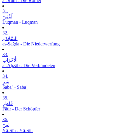
ar-Rūm - Die Römer
31.
لُقْمٰنَ
Luqmān - Luqmān
32.
السَّجْدَۃِ
as-Saǧda - Die Niederwerfung
33.
الْاَحْزَابِ
al-Aḥzāb - Die Verbündeten
34.
سَبَاٍ
Sabaʾ - Sabaʾ
35.
فَاطِرٍ
Fāṭir - Der Schöpfer
36.
یٰسٓ
Yā-Sīn - Yā-Sīn