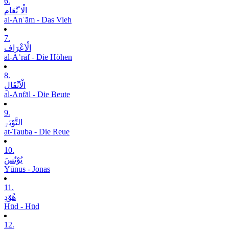
6.
الْاٴنْعَام
al-Anʿām - Das Vieh
7.
الْاَعْرَاف
al-Aʿrāf - Die Höhen
8.
الْاَنْفَالِ
al-Anfāl - Die Beute
9.
التَّوْبَۃِ
at-Tauba - Die Reue
10.
یُوْنُسَ
Yūnus - Jonas
11.
ھُوْدِ
Hūd - Hūd
12.