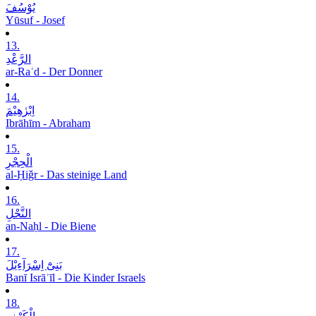
یُوْسُفَ
Yūsuf - Josef
13.
الرَّعْدِ
ar-Raʿd - Der Donner
14.
اِبْرٰھِیْمَ
Ibrāhīm - Abraham
15.
الْحِجْرِ
al-Ḥiǧr - Das steinige Land
16.
النَّحْلِ
an-Naḥl - Die Biene
17.
بَنِیْٓ اِسْرَآءِیْلَ
Banī Isrāʾīl - Die Kinder Israels
18.