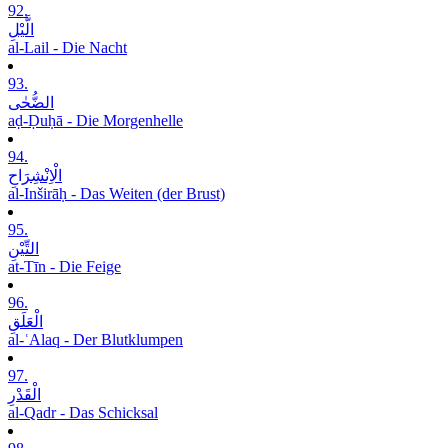
92.
الَّیْلِ
al-Lail - Die Nacht
93.
الضُّحٰی
aḍ-Ḍuḥā - Die Morgenhelle
94.
الْاِنْشِرَاحِ
al-Inširāḥ - Das Weiten (der Brust)
95.
التِّیْنِ
at-Tīn - Die Feige
96.
الْعَلَقِ
al-ʿAlaq - Der Blutklumpen
97.
الْقَدْرِ
al-Qadr - Das Schicksal