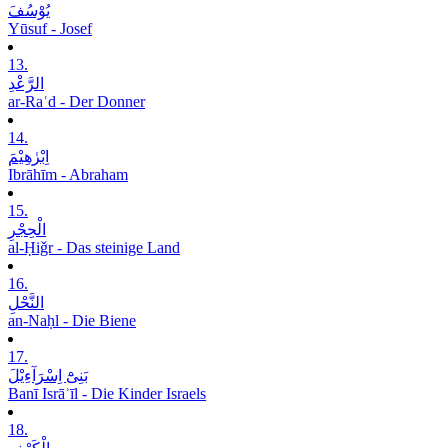
یُوْسُفَ
Yūsuf - Josef
13.
الرَّعْدِ
ar-Raʿd - Der Donner
14.
اِبْرٰھِیْمَ
Ibrāhīm - Abraham
15.
الْحِجْرِ
al-Ḥiǧr - Das steinige Land
16.
النَّحْلِ
an-Naḥl - Die Biene
17.
بَنِیْٓ اِسْرَآءِیْلَ
Banī Isrāʾīl - Die Kinder Israels
18.