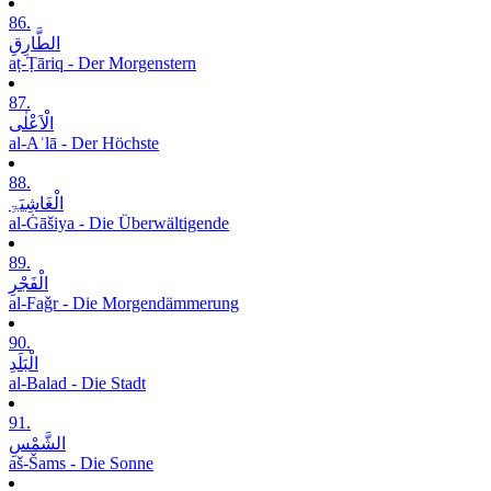
86.
الطَّارِقِ
aṭ-Ṭāriq - Der Morgenstern
87.
الْاَعْلٰی
al-Aʿlā - Der Höchste
88.
الْغَاشِیَۃِ
al-Ġāšiya - Die Überwältigende
89.
الْفَجْرِ
al-Faǧr - Die Morgendämmerung
90.
الْبَلَدِ
al-Balad - Die Stadt
91.
الشَّمْسِ
aš-Šams - Die Sonne