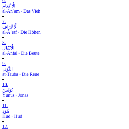
6.
الْاٴنْعَام
al-Anʿām - Das Vieh
7.
الْاَعْرَاف
al-Aʿrāf - Die Höhen
8.
الْاَنْفَالِ
al-Anfāl - Die Beute
9.
التَّوْبَۃِ
at-Tauba - Die Reue
10.
یُوْنُسَ
Yūnus - Jonas
11.
ھُوْدِ
Hūd - Hūd
12.