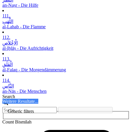
an-Naṣr - Die Hilfe
111.
اللَّھَبِ
al-Lahab - Die Flamme
112.
الْاِخْلاَصِ
al-Iḫlāṣ - Die Aufrichtigkeit
113.
الْفَلَقِ
al-Falaq - Die Morgendämmerung
114.
النَّاسِ
an-Nās - Die Menschen
Search
Weitere Resultate...
Generic filters
Count Bismilah