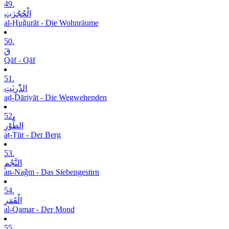
49.
الْحُجُرٰتِ
al-Ḥuǧurāt - Die Wohnräume
50.
قٓ
Qāf - Qāf
51.
الذّٰرِیٰتِ
aḏ-Ḏāriyāt - Die Wegwehenden
52.
الطُّوْرِ
aṭ-Ṭūr - Der Berg
53.
النَّجْمِ
an-Naǧm - Das Siebengestirn
54.
الْقَمَرِ
al-Qamar - Der Mond
55.