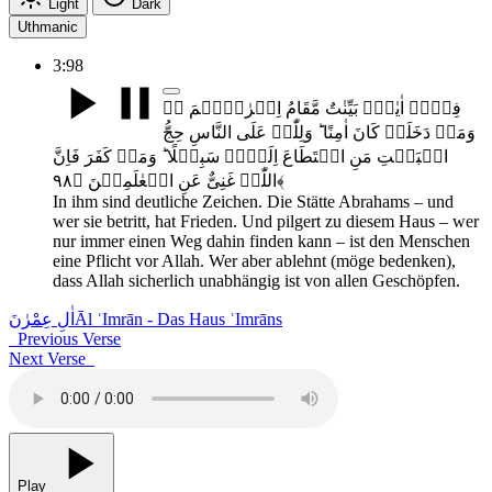
Light
Dark
Uthmanic
3:98
فِیۡہِ اٰیٰتٌۢ بَیِّنٰتٌ مَّقَامُ اِبۡرٰہِیۡمَ ۬ۚ
وَمَنۡ دَخَلَہٗ کَانَ اٰمِنًا ؕ وَلِلّٰہِ عَلَی النَّاسِ حِجُّ
الۡبَیۡتِ مَنِ اسۡتَطَاعَ اِلَیۡہِ سَبِیۡلًا ؕ وَمَنۡ کَفَرَ فَاِنَّ
اللّٰہَ غَنِیٌّ عَنِ الۡعٰلَمِیۡنَ ﴿۹۸﴾
In ihm sind deutliche Zeichen. Die Stätte Abrahams – und
wer sie betritt, hat Frieden. Und pilgert zu diesem Haus – wer
nur immer einen Weg dahin finden kann – ist den Menschen
eine Pflicht vor Allah. Wer aber ablehnt (möge bedenken),
dass Allah sicherlich unabhängig ist von allen Geschöpfen.
اٰلِ عِمْرٰنَ
Āl ʿImrān - Das Haus ʿImrāns
Previous Verse
Next Verse
Play