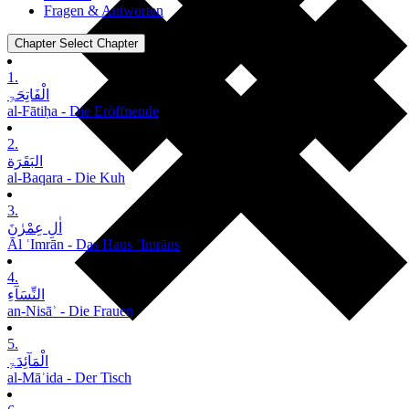
Fragen & Antworten
Chapter
Select Chapter
1.
الْفَاتِحَۃِ
al-Fātiḥa - Die Eröffnende
2.
البَقَرَة
al-Baqara - Die Kuh
3.
اٰلِ عِمْرٰنَ
Āl ʿImrān - Das Haus ʿImrāns
4.
النِّسَآءِ
an-Nisāʾ - Die Frauen
5.
الْمَآئِدَۃِ
al-Māʾida - Der Tisch