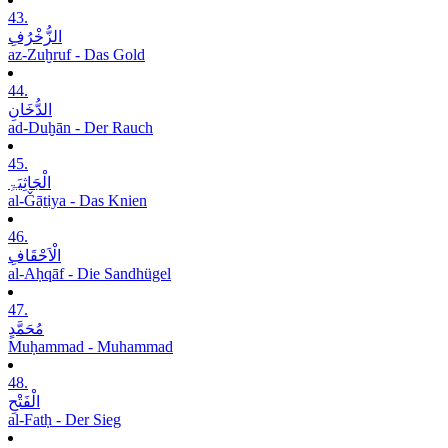
43.
الزُّخْرُفِ
az-Zuḫruf - Das Gold
44.
الدُّخَانِ
ad-Duḫān - Der Rauch
45.
الْجَاثِیَۃِ
al-Ǧāṯiya - Das Knien
46.
الْاَحْقَافِ
al-Aḥqāf - Die Sandhügel
47.
مُحَمَّدٍ
Muḥammad - Muhammad
48.
الْفَتْحِ
al-Fatḥ - Der Sieg