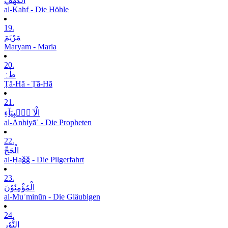
الْکَھْفِ
al-Kahf - Die Höhle
19.
مَرْیَمَ
Maryam - Maria
20.
طٰہٰ
Ṭā-Hā - Ṭā-Hā
21.
الْاَ نۡۢبِیَآءِ
al-Anbiyāʾ - Die Propheten
22.
الْحَجِّ
al-Ḥaǧǧ - Die Pilgerfahrt
23.
الْمُؤْمِنُوْنَ
al-Muʾminūn - Die Gläubigen
24.
النُّوْرِ