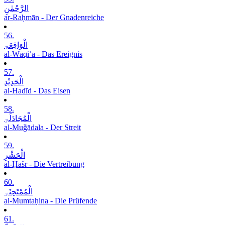
الرَّحْمٰنِ
ar-Raḥmān - Der Gnadenreiche
56.
الْوَاقِعَۃِ
al-Wāqiʿa - Das Ereignis
57.
الْحَدِیْدِ
al-Ḥadīd - Das Eisen
58.
الْمُجَادَلَۃِ
al-Muǧādala - Der Streit
59.
الْحَشْرِ
al-Ḥašr - Die Vertreibung
60.
الْمُمْتَحِنَۃِ
al-Mumtaḥina - Die Prüfende
61.