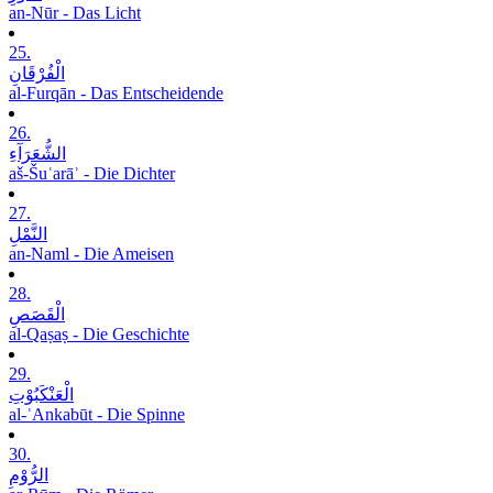
an-Nūr - Das Licht
25.
الْفُرْقَانِ
al-Furqān - Das Entscheidende
26.
الشُّعَرَآءِ
aš-Šuʿarāʾ - Die Dichter
27.
النَّمْلِ
an-Naml - Die Ameisen
28.
الْقَصَصِ
al-Qaṣaṣ - Die Geschichte
29.
الْعَنْکَبُوْتِ
al-ʿAnkabūt - Die Spinne
30.
الرُّوْمِ