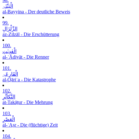
98.
الْبَیِّنَۃِ
al-Bayyina - Der deutliche Beweis
99.
الزِّلْزَالِ
az-Zilzāl - Die Erschütterung
100.
الْعٰدِیٰتِ
al-ʿĀdiyāt - Die Renner
101.
الْقَارِعَۃِ
al-Qāriʿa - Die Katastrophe
102.
التَّکاَثُرِ
at-Takāṯur - Die Mehrung
103.
الْعَصْرِ
al-ʿAṣr - Die (flüchtige) Zeit
104.