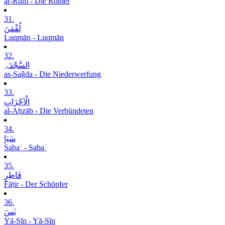
ar-Rūm - Die Römer
31.
لُقْمٰنَ
Luqmān - Luqmān
32.
السَّجْدَۃِ
as-Saǧda - Die Niederwerfung
33.
الْاَحْزَابِ
al-Aḥzāb - Die Verbündeten
34.
سَبَاٍ
Sabaʾ - Sabaʾ
35.
فَاطِرٍ
Fāṭir - Der Schöpfer
36.
یٰسٓ
Yā-Sīn - Yā-Sīn