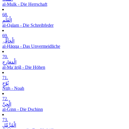
al-Mulk - Die Herrschaft
68.
الْقَلَمِ
al-Qalam - Die Schreibfeder
69.
الْحَآقَّۃِ
al-Ḥāqqa - Das Unvermeidliche
70.
الْمَعَارِجِ
al-Maʿāriǧ - Die Höhen
71.
نُوْحٍ
Nūḥ - Noah
72.
الْجِنِّ
al-Ǧinn - Die Dschinn
73.
الْمُزَّمِّلِ