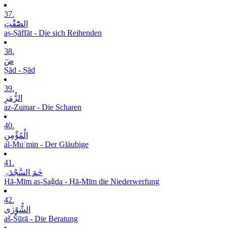
37.
الصّٰٓفّٰتِ
aṣ-Ṣāffāt - Die sich Reihenden
38.
صٓ
Ṣād - Ṣād
39.
الزُّمَرِ
az-Zumar - Die Scharen
40.
الْمُؤْمِنِ
al-Muʾmin - Der Gläubige
41.
حٰمٓ السَّجْدَۃِ
Ḥā-Mīm as-Saǧda - Ḥā-Mīm die Niederwerfung
42.
الشُّوْرٰی
aš-Šūrā - Die Beratung