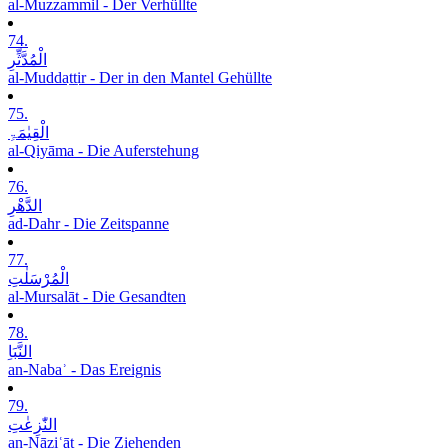
al-Muzzammil - Der Verhüllte
74.
الْمُدَّثِّرِ
al-Muddaṯṯir - Der in den Mantel Gehüllte
75.
الْقِیٰمَۃِ
al-Qiyāma - Die Auferstehung
76.
الدَّھْرِ
ad-Dahr - Die Zeitspanne
77.
الْمُرْسَلٰتِ
al-Mursalāt - Die Gesandten
78.
النَّبَاِ
an-Nabaʾ - Das Ereignis
79.
النّٰزِعٰتِ
an-Nāziʿāt - Die Ziehenden