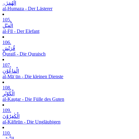
الْھُمَزَۃِ
al-Humaza - Der Lästerer
105.
الْفِیْلِ
al-Fīl - Der Elefant
106.
قُرَیْشٍ
Quraiš - Die Quraisch
107.
الْمَاعُوْنِ
al-Māʿūn - Die kleinen Dienste
108.
الْکَوْثَرِ
al-Kauṯar - Die Fülle des Guten
109.
الْکٰفِرُوْنَ
al-Kāfirūn - Die Ungläubigen
110.
النَّصْرِ