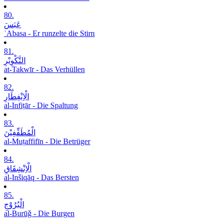
80.
عَبَسَ
ʿAbasa - Er runzelte die Stirn
81.
التَّکْوِیْرِ
at-Takwīr - Das Verhüllen
82.
الْاِنْفِطَارِ
al-Infiṭār - Die Spaltung
83.
الْمُطَفِّفِیْنَ
al-Muṭaffifīn - Die Betrüger
84.
الْاِنْشِقَاقِ
al-Inšiqāq - Das Bersten
85.
الْبُرُوْجِ
al-Burūǧ - Die Burgen