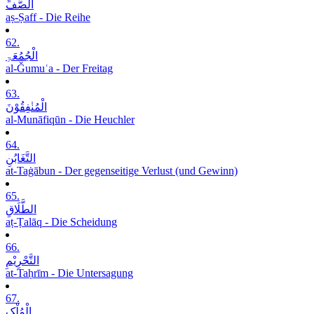
الصَّفِّ
aṣ-Ṣaff - Die Reihe
62.
الْجُمُعَۃِ
al-Ǧumuʿa - Der Freitag
63.
الْمُنٰفِقُوْنَ
al-Munāfiqūn - Die Heuchler
64.
التَّغَابُنِ
at-Taġābun - Der gegenseitige Verlust (und Gewinn)
65.
الطَّلَاقِ
aṭ-Ṭalāq - Die Scheidung
66.
التَّحْرِیْمِ
at-Taḥrīm - Die Untersagung
67.
الْمُلْکِ