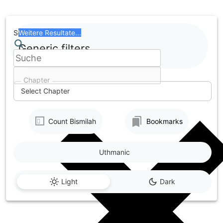
Skip
to
content
Search
Weitere Resultate...
Generic filters
Chapter
Select Chapter
Count Bismilah
Bookmarks
Uthmanic
Light
Dark