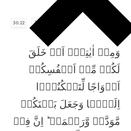
30:22
وَمِنۡ اٰیٰتِہٖۤ اَنۡ خَلَقَ
لَکُمۡ مِّنۡ اَنۡفُسِکُمۡ
اَزۡوَاجًا لِّتَسۡکُنُوۡۤا
اِلَیۡہَا وَجَعَلَ بَیۡنَکُمۡ
مَّوَدَّۃً وَّرَحۡمَۃً ؕ اِنَّ فِیۡ