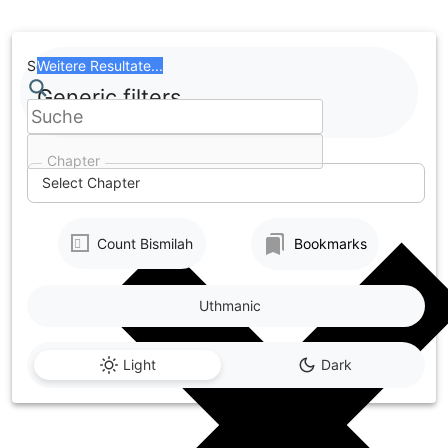
Skip
to
content
Search
Weitere Resultate...
Generic filters
Chapter
Select Chapter
Count Bismilah
Bookmarks
Uthmanic
Light
Dark