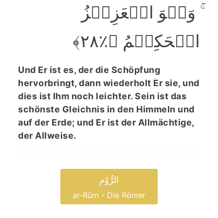
ۚ وَہُوَ الۡعَزِیۡزُ
الۡحَکِیۡمُ ﴿٪۲۸﴾
Und Er ist es, der die Schöpfung
hervorbringt, dann wiederholt Er sie, und
dies ist Ihm noch leichter. Sein ist das
schönste Gleichnis in den Himmeln und
auf der Erde; und Er ist der Allmächtige,
der Allweise.
الرُّوْمِ
ar-Rūm - Die Römer