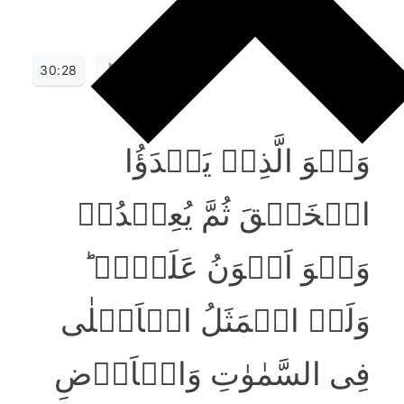
30:28
وَہُوَ الَّذِیۡ یَبۡدَؤُا
الۡخَلۡقَ ثُمَّ یُعِیۡدُہٗ
وَہُوَ اَہۡوَنُ عَلَیۡہِ ؕ
وَلَہُ الۡمَثَلُ الۡاَعۡلٰی
فِی السَّمٰوٰتِ وَالۡاَرۡضِ