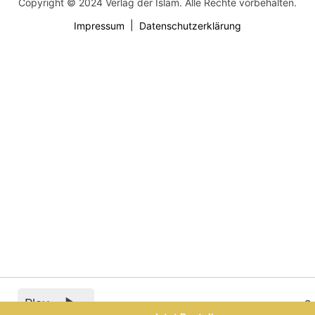
Copyright © 2024 Verlag der Islam. Alle Rechte vorbehalten.
Impressum
Datenschutzerklärung
Play
0