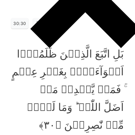
30:30
بَلِ اتَّبَعَ الَّذِیۡنَ ظَلَمُوۡۤا
اَہۡوَآءَہُمۡ بِغَیۡرِ عِلۡمٍ
ۚ فَمَنۡ یَّہۡدِیۡ مَنۡ
اَضَلَّ اللّٰہُ ؕ وَمَا لَہُمۡ
مِّنۡ نّٰصِرِیۡنَ ﴿۳۰﴾