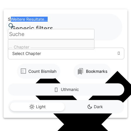
Skip
to
content
Search
Weitere Resultate...
Generic filters
Chapter
Select Chapter
Count Bismilah
Bookmarks
Uthmanic
Light
Dark