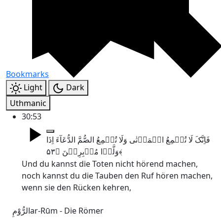
Bookmarks
Light
Dark
Uthmanic
30:53
فَاِنَّکَ لَا تُسۡمِعُ الۡمَوۡتٰی وَلَا تُسۡمِعُ الصُّمَّ الدُّعَآءَ اِذَا
وَلَّوۡا مُدۡبِرِیۡنَ ﴿۵۳﴾
Und du kannst die Toten nicht hörend machen,
noch kannst du die Tauben den Ruf hören machen,
wenn sie den Rücken kehren,
الرُّوْمِ
ar-Rūm - Die Römer