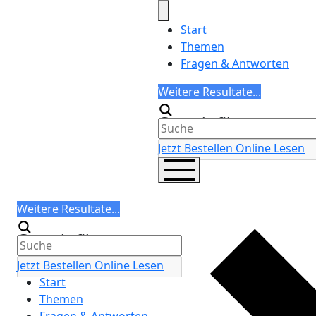
Skip
to
Start
content
Themen
Fragen & Antworten
Search
Weitere Resultate...
Generic filters
Jetzt Bestellen
Online Lesen
Search
Weitere Resultate...
Generic filters
Jetzt Bestellen
Online Lesen
Start
Themen