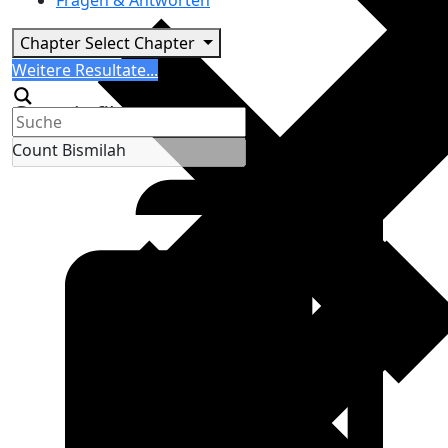
Fragen & Antworten
Chapter
Select Chapter
Search
Weitere Resultate...
Generic filters
Count Bismilah