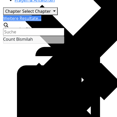
Fragen & Antworten
Chapter
Select Chapter
Search
Weitere Resultate...
Generic filters
Count Bismilah