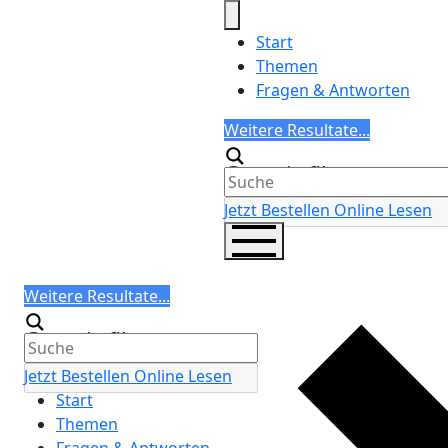
Skip
to
Start
content
Themen
Fragen & Antworten
Search
Weitere Resultate...
Generic filters
Jetzt Bestellen
Online Lesen
Search
Weitere Resultate...
Generic filters
Jetzt Bestellen
Online Lesen
Start
Themen