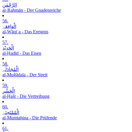
الرَّحْمٰنِ
ar-Raḥmān - Der Gnadenreiche
56.
الْوَاقِعَۃِ
al-Wāqiʿa - Das Ereignis
57.
الْحَدِیْدِ
al-Ḥadīd - Das Eisen
58.
الْمُجَادَلَۃِ
al-Muǧādala - Der Streit
59.
الْحَشْرِ
al-Ḥašr - Die Vertreibung
60.
الْمُمْتَحِنَۃِ
al-Mumtaḥina - Die Prüfende
61.