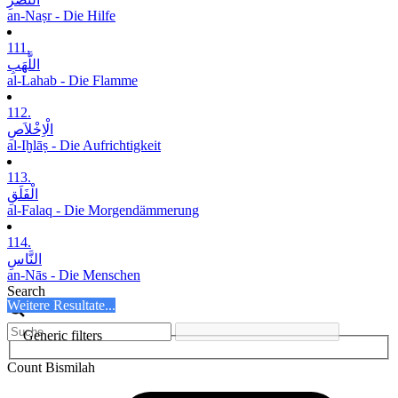
an-Naṣr - Die Hilfe
111.
اللَّھَبِ
al-Lahab - Die Flamme
112.
الْاِخْلاَصِ
al-Iḫlāṣ - Die Aufrichtigkeit
113.
الْفَلَقِ
al-Falaq - Die Morgendämmerung
114.
النَّاسِ
an-Nās - Die Menschen
Search
Weitere Resultate...
Generic filters
Count Bismilah