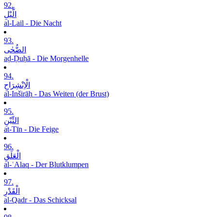
92.
الَّیْلِ
al-Lail - Die Nacht
93.
الضُّحٰی
aḍ-Ḍuḥā - Die Morgenhelle
94.
الْاِنْشِرَاحِ
al-Inširāḥ - Das Weiten (der Brust)
95.
التِّیْنِ
at-Tīn - Die Feige
96.
الْعَلَقِ
al-ʿAlaq - Der Blutklumpen
97.
الْقَدْرِ
al-Qadr - Das Schicksal