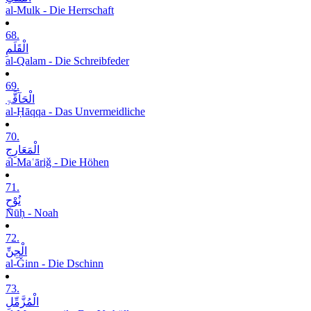
al-Mulk - Die Herrschaft
68.
الْقَلَمِ
al-Qalam - Die Schreibfeder
69.
الْحَآقَّۃِ
al-Ḥāqqa - Das Unvermeidliche
70.
الْمَعَارِجِ
al-Maʿāriǧ - Die Höhen
71.
نُوْحٍ
Nūḥ - Noah
72.
الْجِنِّ
al-Ǧinn - Die Dschinn
73.
الْمُزَّمِّلِ