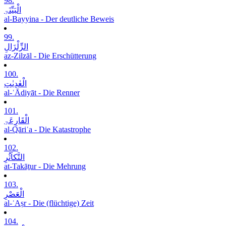
98.
الْبَیِّنَۃِ
al-Bayyina - Der deutliche Beweis
99.
الزِّلْزَالِ
az-Zilzāl - Die Erschütterung
100.
الْعٰدِیٰتِ
al-ʿĀdiyāt - Die Renner
101.
الْقَارِعَۃِ
al-Qāriʿa - Die Katastrophe
102.
التَّکاَثُرِ
at-Takāṯur - Die Mehrung
103.
الْعَصْرِ
al-ʿAṣr - Die (flüchtige) Zeit
104.