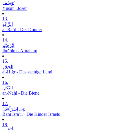
یُوْسُفَ
Yūsuf - Josef
13.
الرَّعْدِ
ar-Raʿd - Der Donner
14.
اِبْرٰھِیْمَ
Ibrāhīm - Abraham
15.
الْحِجْرِ
al-Ḥiǧr - Das steinige Land
16.
النَّحْلِ
an-Naḥl - Die Biene
17.
بَنِیْٓ اِسْرَآءِیْلَ
Banī Isrāʾīl - Die Kinder Israels
18.