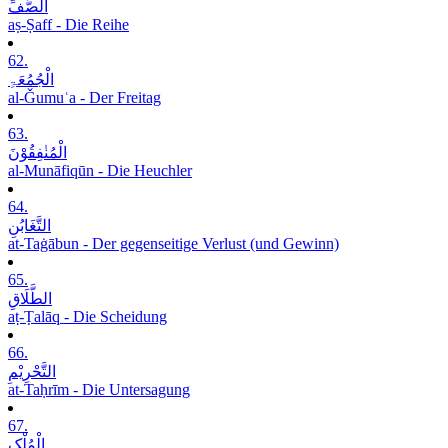
الصَّفِّ
aṣ-Ṣaff - Die Reihe
62.
الْجُمُعَۃِ
al-Ǧumuʿa - Der Freitag
63.
الْمُنٰفِقُوْنَ
al-Munāfiqūn - Die Heuchler
64.
التَّغَابُنِ
at-Taġābun - Der gegenseitige Verlust (und Gewinn)
65.
الطَّلَاقِ
aṭ-Ṭalāq - Die Scheidung
66.
التَّحْرِیْمِ
at-Taḥrīm - Die Untersagung
67.
الْمُلْکِ