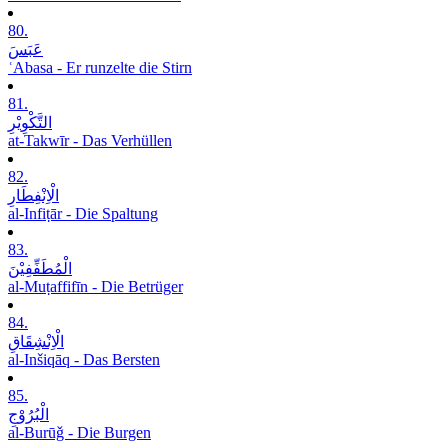
80.
عَبَسَ
ʿAbasa - Er runzelte die Stirn
81.
التَّکْوِیْرِ
at-Takwīr - Das Verhüllen
82.
الْاِنْفِطَارِ
al-Infiṭār - Die Spaltung
83.
الْمُطَفِّفِیْنَ
al-Muṭaffifīn - Die Betrüger
84.
الْاِنْشِقَاقِ
al-Inšiqāq - Das Bersten
85.
الْبُرُوْجِ
al-Burūǧ - Die Burgen