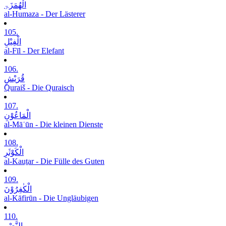
الْھُمَزَۃِ
al-Humaza - Der Lästerer
105.
الْفِیْلِ
al-Fīl - Der Elefant
106.
قُرَیْشٍ
Quraiš - Die Quraisch
107.
الْمَاعُوْنِ
al-Māʿūn - Die kleinen Dienste
108.
الْکَوْثَرِ
al-Kauṯar - Die Fülle des Guten
109.
الْکٰفِرُوْنَ
al-Kāfirūn - Die Ungläubigen
110.
النَّصْرِ