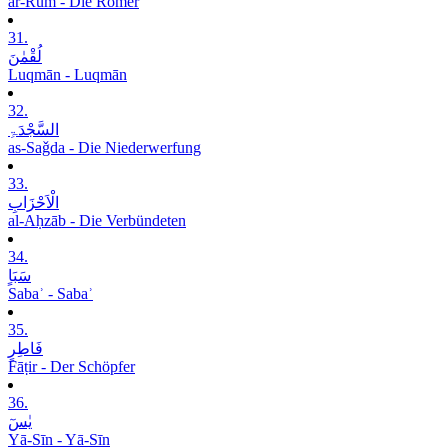
ar-Rūm - Die Römer
31.
لُقْمٰنَ
Luqmān - Luqmān
32.
السَّجْدَۃِ
as-Saǧda - Die Niederwerfung
33.
الْاَحْزَابِ
al-Aḥzāb - Die Verbündeten
34.
سَبَاٍ
Sabaʾ - Sabaʾ
35.
فَاطِرٍ
Fāṭir - Der Schöpfer
36.
یٰسٓ
Yā-Sīn - Yā-Sīn