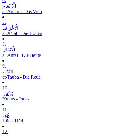
6.
الْاٴنْعَام
al-Anʿām - Das Vieh
7.
الْاَعْرَاف
al-Aʿrāf - Die Höhen
8.
الْاَنْفَالِ
al-Anfāl - Die Beute
9.
التَّوْبَۃِ
at-Tauba - Die Reue
10.
یُوْنُسَ
Yūnus - Jonas
11.
ھُوْدِ
Hūd - Hūd
12.