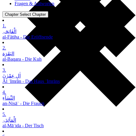
Fragen & Antworten
Chapter
Select Chapter
1.
الْفَاتِحَۃِ
al-Fātiḥa - Die Eröffnende
2.
البَقَرَة
al-Baqara - Die Kuh
3.
اٰلِ عِمْرٰنَ
Āl ʿImrān - Das Haus ʿImrāns
4.
النِّسَآءِ
an-Nisāʾ - Die Frauen
5.
الْمَآئِدَۃِ
al-Māʾida - Der Tisch