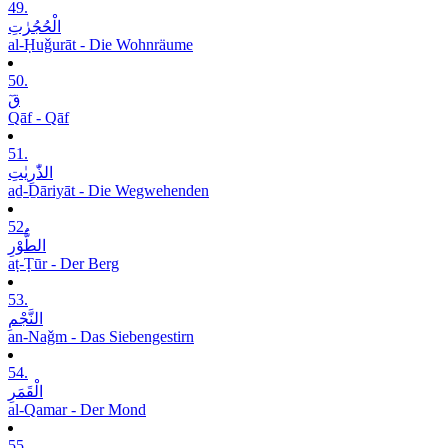
49.
الْحُجُرٰتِ
al-Ḥuǧurāt - Die Wohnräume
50.
قٓ
Qāf - Qāf
51.
الذّٰرِیٰتِ
aḏ-Ḏāriyāt - Die Wegwehenden
52.
الطُّوْرِ
aṭ-Ṭūr - Der Berg
53.
النَّجْمِ
an-Naǧm - Das Siebengestirn
54.
الْقَمَرِ
al-Qamar - Der Mond
55.