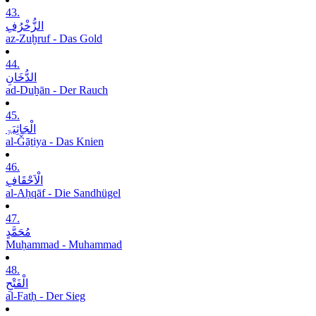
43.
الزُّخْرُفِ
az-Zuḫruf - Das Gold
44.
الدُّخَانِ
ad-Duḫān - Der Rauch
45.
الْجَاثِیَۃِ
al-Ǧāṯiya - Das Knien
46.
الْاَحْقَافِ
al-Aḥqāf - Die Sandhügel
47.
مُحَمَّدٍ
Muḥammad - Muhammad
48.
الْفَتْحِ
al-Fatḥ - Der Sieg