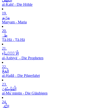
الْکَھْفِ
al-Kahf - Die Höhle
19.
مَرْیَمَ
Maryam - Maria
20.
طٰہٰ
Ṭā-Hā - Ṭā-Hā
21.
الْاَ نۡۢبِیَآءِ
al-Anbiyāʾ - Die Propheten
22.
الْحَجِّ
al-Ḥaǧǧ - Die Pilgerfahrt
23.
الْمُؤْمِنُوْنَ
al-Muʾminūn - Die Gläubigen
24.
النُّوْرِ