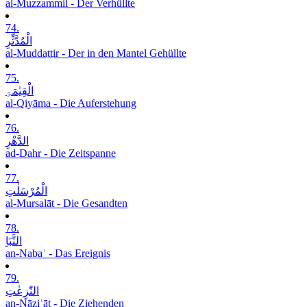
al-Muzzammil - Der Verhüllte
74.
الْمُدَّثِّرِ
al-Muddaṯṯir - Der in den Mantel Gehüllte
75.
الْقِیٰمَۃِ
al-Qiyāma - Die Auferstehung
76.
الدَّھْرِ
ad-Dahr - Die Zeitspanne
77.
الْمُرْسَلٰتِ
al-Mursalāt - Die Gesandten
78.
النَّبَاِ
an-Nabaʾ - Das Ereignis
79.
النّٰزِعٰتِ
an-Nāziʿāt - Die Ziehenden