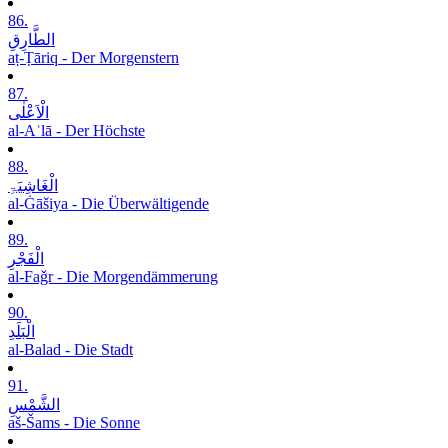
86.
الطَّارِقِ
aṭ-Ṭāriq - Der Morgenstern
87.
الْاَعْلٰی
al-Aʿlā - Der Höchste
88.
الْغَاشِیَۃِ
al-Ġāšiya - Die Überwältigende
89.
الْفَجْرِ
al-Faǧr - Die Morgendämmerung
90.
الْبَلَدِ
al-Balad - Die Stadt
91.
الشَّمْسِ
aš-Šams - Die Sonne