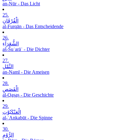
an-Nūr - Das Licht
25.
الْفُرْقَانِ
al-Furqān - Das Entscheidende
26.
الشُّعَرَآءِ
aš-Šuʿarāʾ - Die Dichter
27.
النَّمْلِ
an-Naml - Die Ameisen
28.
الْقَصَصِ
al-Qaṣaṣ - Die Geschichte
29.
الْعَنْکَبُوْتِ
al-ʿAnkabūt - Die Spinne
30.
الرُّوْمِ