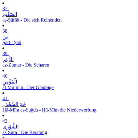
37.
الصّٰٓفّٰتِ
aṣ-Ṣāffāt - Die sich Reihenden
38.
صٓ
Ṣād - Ṣād
39.
الزُّمَرِ
az-Zumar - Die Scharen
40.
الْمُؤْمِنِ
al-Muʾmin - Der Gläubige
41.
حٰمٓ السَّجْدَۃِ
Ḥā-Mīm as-Saǧda - Ḥā-Mīm die Niederwerfung
42.
الشُّوْرٰی
aš-Šūrā - Die Beratung