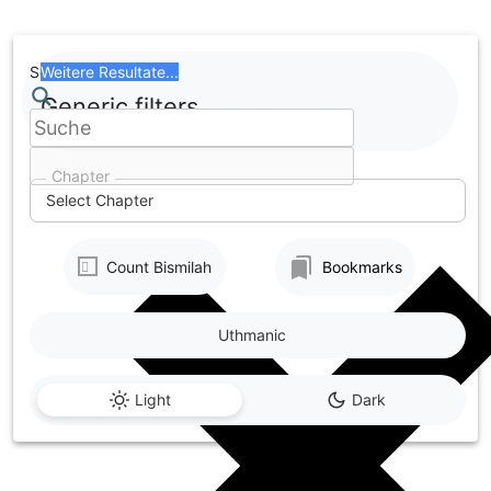
Skip
to
content
Search
Weitere Resultate...
Generic filters
Chapter
Select Chapter
Count Bismilah
Bookmarks
Uthmanic
Light
Dark