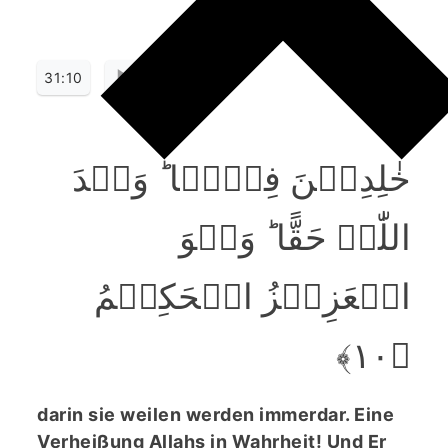
31:10
خٰلِدِیۡنَ فِیۡہَا ؕ وَعۡدَ
اللّٰہِ حَقًّا ؕ وَہُوَ
الۡعَزِیۡزُ الۡحَکِیۡمُ
﴿۱۰﴾
darin sie weilen werden immerdar. Eine
Verheißung Allahs in Wahrheit! Und Er