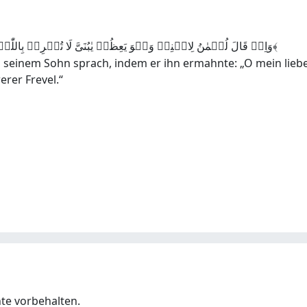
وَاِذۡ قَالَ لُقۡمٰنُ لِابۡنِہٖ وَہُوَ یَعِظُہٗ یٰبُنَیَّ لَا تُشۡرِکۡ بِاللّٰہِ ؕؔ اِنَّ الشِّرۡکَ لَظُلۡمٌ عَظِیۡمٌ ﴿۱۴﴾
einem Sohn sprach, indem er ihn ermahnte: „O mein lieber 
rer Frevel.“
hte vorbehalten.