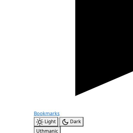
Bookmarks
Light
Dark
Uthmanic