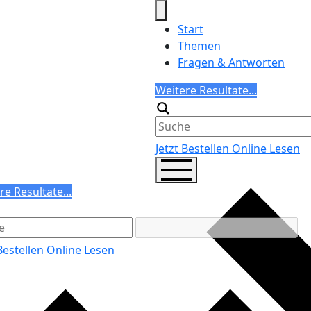
Start
Themen
Fragen & Antworten
Search
Weitere Resultate...
Generic filters
Jetzt Bestellen
Online Lesen
ch
re Resultate...
ric filters
 Bestellen
Online Lesen