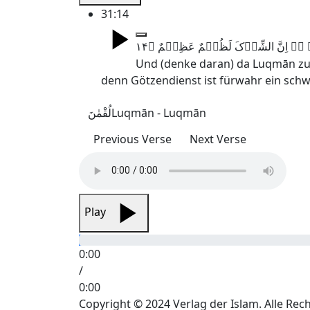
31:14
Und (denke daran) da Luqmān zu s
denn Götzendienst ist fürwahr ein schwe
لُقْمٰنَ
Luqmān - Luqmān
Previous Verse
Next Verse
Play
0:00
/
0:00
Copyright © 2024 Verlag der Islam. Alle Rec