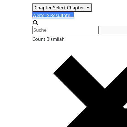
Chapter
Select Chapter
Search
Weitere Resultate...
Generic filters
Count Bismilah