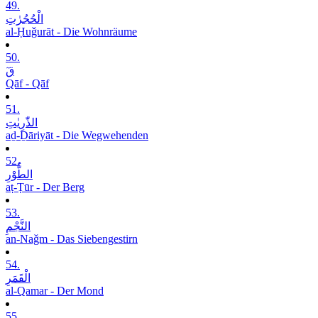
49.
الْحُجُرٰتِ
al-Ḥuǧurāt - Die Wohnräume
50.
قٓ
Qāf - Qāf
51.
الذّٰرِیٰتِ
aḏ-Ḏāriyāt - Die Wegwehenden
52.
الطُّوْرِ
aṭ-Ṭūr - Der Berg
53.
النَّجْمِ
an-Naǧm - Das Siebengestirn
54.
الْقَمَرِ
al-Qamar - Der Mond
55.