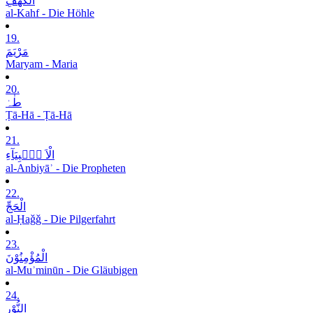
الْکَھْفِ
al-Kahf - Die Höhle
19.
مَرْیَمَ
Maryam - Maria
20.
طٰہٰ
Ṭā-Hā - Ṭā-Hā
21.
الْاَ نۡۢبِیَآءِ
al-Anbiyāʾ - Die Propheten
22.
الْحَجِّ
al-Ḥaǧǧ - Die Pilgerfahrt
23.
الْمُؤْمِنُوْنَ
al-Muʾminūn - Die Gläubigen
24.
النُّوْرِ