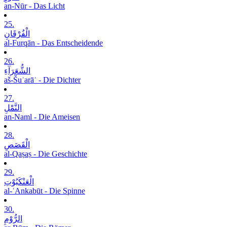
an-Nūr - Das Licht
25.
الْفُرْقَانِ
al-Furqān - Das Entscheidende
26.
الشُّعَرَآءِ
aš-Šuʿarāʾ - Die Dichter
27.
النَّمْلِ
an-Naml - Die Ameisen
28.
الْقَصَصِ
al-Qaṣaṣ - Die Geschichte
29.
الْعَنْکَبُوْتِ
al-ʿAnkabūt - Die Spinne
30.
الرُّوْمِ