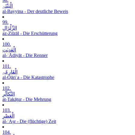
98.
الْبَیِّنَۃِ
al-Bayyina - Der deutliche Beweis
99.
الزِّلْزَالِ
az-Zilzāl - Die Erschütterung
100.
الْعٰدِیٰتِ
al-ʿĀdiyāt - Die Renner
101.
الْقَارِعَۃِ
al-Qāriʿa - Die Katastrophe
102.
التَّکاَثُرِ
at-Takāṯur - Die Mehrung
103.
الْعَصْرِ
al-ʿAṣr - Die (flüchtige) Zeit
104.