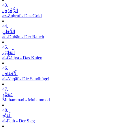
43.
الزُّخْرُفِ
az-Zuḫruf - Das Gold
44.
الدُّخَانِ
ad-Duḫān - Der Rauch
45.
الْجَاثِیَۃِ
al-Ǧāṯiya - Das Knien
46.
الْاَحْقَافِ
al-Aḥqāf - Die Sandhügel
47.
مُحَمَّدٍ
Muḥammad - Muhammad
48.
الْفَتْحِ
al-Fatḥ - Der Sieg