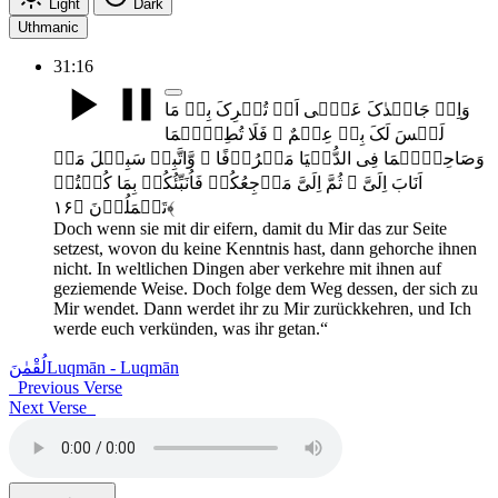
Light
Dark
Uthmanic
31:16
وَاِنۡ جَاہَدٰکَ عَلٰۤی اَنۡ تُشۡرِکَ بِیۡ مَا
لَیۡسَ لَکَ بِہٖ عِلۡمٌ ۙ فَلَا تُطِعۡہُمَا
وَصَاحِبۡہُمَا فِی الدُّنۡیَا مَعۡرُوۡفًا ۫ وَّاتَّبِعۡ سَبِیۡلَ مَنۡ
اَنَابَ اِلَیَّ ۚ ثُمَّ اِلَیَّ مَرۡجِعُکُمۡ فَاُنَبِّئُکُمۡ بِمَا کُنۡتُمۡ
تَعۡمَلُوۡنَ ﴿۱۶﴾
Doch wenn sie mit dir eifern, damit du Mir das zur Seite
setzest, wovon du keine Kenntnis hast, dann gehorche ihnen
nicht. In weltlichen Dingen aber verkehre mit ihnen auf
geziemende Weise. Doch folge dem Weg dessen, der sich zu
Mir wendet. Dann werdet ihr zu Mir zurückkehren, und Ich
werde euch verkünden, was ihr getan.“
لُقْمٰنَ
Luqmān - Luqmān
Previous Verse
Next Verse