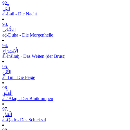
92.
الَّیْلِ
al-Lail - Die Nacht
93.
الضُّحٰی
aḍ-Ḍuḥā - Die Morgenhelle
94.
الْاِنْشِرَاحِ
al-Inširāḥ - Das Weiten (der Brust)
95.
التِّیْنِ
at-Tīn - Die Feige
96.
الْعَلَقِ
al-ʿAlaq - Der Blutklumpen
97.
الْقَدْرِ
al-Qadr - Das Schicksal