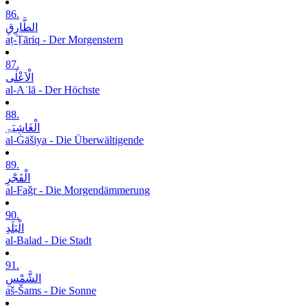
86.
الطَّارِقِ
aṭ-Ṭāriq - Der Morgenstern
87.
الْاَعْلٰی
al-Aʿlā - Der Höchste
88.
الْغَاشِیَۃِ
al-Ġāšiya - Die Überwältigende
89.
الْفَجْرِ
al-Faǧr - Die Morgendämmerung
90.
الْبَلَدِ
al-Balad - Die Stadt
91.
الشَّمْسِ
aš-Šams - Die Sonne