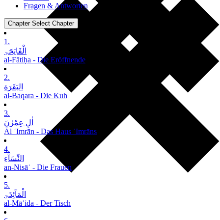
Fragen & Antworten
Chapter
Select Chapter
1.
الْفَاتِحَۃِ
al-Fātiḥa - Die Eröffnende
2.
البَقَرَة
al-Baqara - Die Kuh
3.
اٰلِ عِمْرٰنَ
Āl ʿImrān - Das Haus ʿImrāns
4.
النِّسَآءِ
an-Nisāʾ - Die Frauen
5.
الْمَآئِدَۃِ
al-Māʾida - Der Tisch