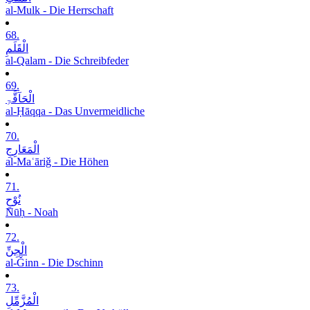
al-Mulk - Die Herrschaft
68.
الْقَلَمِ
al-Qalam - Die Schreibfeder
69.
الْحَآقَّۃِ
al-Ḥāqqa - Das Unvermeidliche
70.
الْمَعَارِجِ
al-Maʿāriǧ - Die Höhen
71.
نُوْحٍ
Nūḥ - Noah
72.
الْجِنِّ
al-Ǧinn - Die Dschinn
73.
الْمُزَّمِّلِ