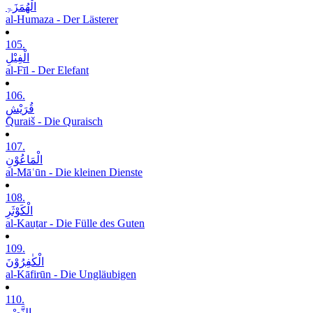
الْھُمَزَۃِ
al-Humaza - Der Lästerer
105.
الْفِیْلِ
al-Fīl - Der Elefant
106.
قُرَیْشٍ
Quraiš - Die Quraisch
107.
الْمَاعُوْنِ
al-Māʿūn - Die kleinen Dienste
108.
الْکَوْثَرِ
al-Kauṯar - Die Fülle des Guten
109.
الْکٰفِرُوْنَ
al-Kāfirūn - Die Ungläubigen
110.
النَّصْرِ