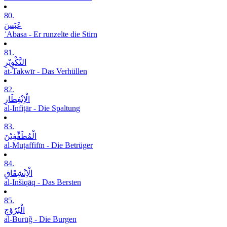
80.
عَبَسَ
ʿAbasa - Er runzelte die Stirn
81.
التَّکْوِیْرِ
at-Takwīr - Das Verhüllen
82.
الْاِنْفِطَارِ
al-Infiṭār - Die Spaltung
83.
الْمُطَفِّفِیْنَ
al-Muṭaffifīn - Die Betrüger
84.
الْاِنْشِقَاقِ
al-Inšiqāq - Das Bersten
85.
الْبُرُوْجِ
al-Burūǧ - Die Burgen