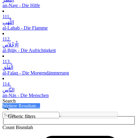
an-Naṣr - Die Hilfe
111.
اللَّھَبِ
al-Lahab - Die Flamme
112.
الْاِخْلاَصِ
al-Iḫlāṣ - Die Aufrichtigkeit
113.
الْفَلَقِ
al-Falaq - Die Morgendämmerung
114.
النَّاسِ
an-Nās - Die Menschen
Search
Weitere Resultate...
Generic filters
Count Bismilah