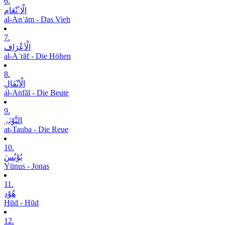
6.
الْاٴنْعَام
al-Anʿām - Das Vieh
7.
الْاَعْرَاف
al-Aʿrāf - Die Höhen
8.
الْاَنْفَالِ
al-Anfāl - Die Beute
9.
التَّوْبَۃِ
at-Tauba - Die Reue
10.
یُوْنُسَ
Yūnus - Jonas
11.
ھُوْدِ
Hūd - Hūd
12.