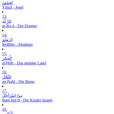
یُوْسُفَ
Yūsuf - Josef
13.
الرَّعْدِ
ar-Raʿd - Der Donner
14.
اِبْرٰھِیْمَ
Ibrāhīm - Abraham
15.
الْحِجْرِ
al-Ḥiǧr - Das steinige Land
16.
النَّحْلِ
an-Naḥl - Die Biene
17.
بَنِیْٓ اِسْرَآءِیْلَ
Banī Isrāʾīl - Die Kinder Israels
18.