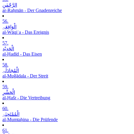
الرَّحْمٰنِ
ar-Raḥmān - Der Gnadenreiche
56.
الْوَاقِعَۃِ
al-Wāqiʿa - Das Ereignis
57.
الْحَدِیْدِ
al-Ḥadīd - Das Eisen
58.
الْمُجَادَلَۃِ
al-Muǧādala - Der Streit
59.
الْحَشْرِ
al-Ḥašr - Die Vertreibung
60.
الْمُمْتَحِنَۃِ
al-Mumtaḥina - Die Prüfende
61.