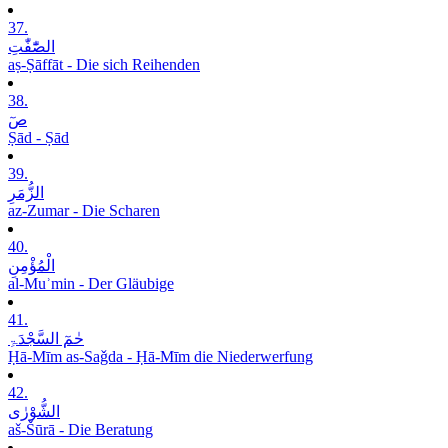
37.
الصّٰٓفّٰتِ
aṣ-Ṣāffāt - Die sich Reihenden
38.
صٓ
Ṣād - Ṣād
39.
الزُّمَرِ
az-Zumar - Die Scharen
40.
الْمُؤْمِنِ
al-Muʾmin - Der Gläubige
41.
حٰمٓ السَّجْدَۃِ
Ḥā-Mīm as-Saǧda - Ḥā-Mīm die Niederwerfung
42.
الشُّوْرٰی
aš-Šūrā - Die Beratung