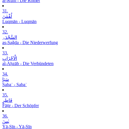
ar-Rūm - Die Römer
31.
لُقْمٰنَ
Luqmān - Luqmān
32.
السَّجْدَۃِ
as-Saǧda - Die Niederwerfung
33.
الْاَحْزَابِ
al-Aḥzāb - Die Verbündeten
34.
سَبَاٍ
Sabaʾ - Sabaʾ
35.
فَاطِرٍ
Fāṭir - Der Schöpfer
36.
یٰسٓ
Yā-Sīn - Yā-Sīn