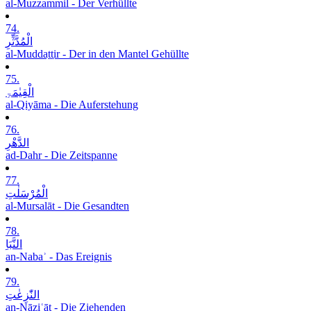
al-Muzzammil - Der Verhüllte
74.
الْمُدَّثِّرِ
al-Muddaṯṯir - Der in den Mantel Gehüllte
75.
الْقِیٰمَۃِ
al-Qiyāma - Die Auferstehung
76.
الدَّھْرِ
ad-Dahr - Die Zeitspanne
77.
الْمُرْسَلٰتِ
al-Mursalāt - Die Gesandten
78.
النَّبَاِ
an-Nabaʾ - Das Ereignis
79.
النّٰزِعٰتِ
an-Nāziʿāt - Die Ziehenden