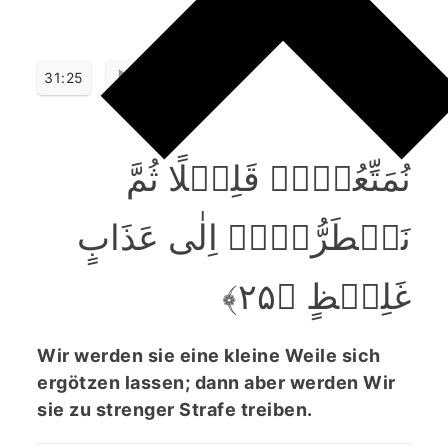
31:25
نُمَتِّعُہُمۡ قَلِیۡلًا ثُمَّ
نَضۡطَرُّہُمۡ اِلٰی عَذَابٍ
غَلِیۡظٍ ﴿۲۵﴾
Wir werden sie eine kleine Weile sich
ergötzen lassen; dann aber werden Wir
sie zu strenger Strafe treiben.