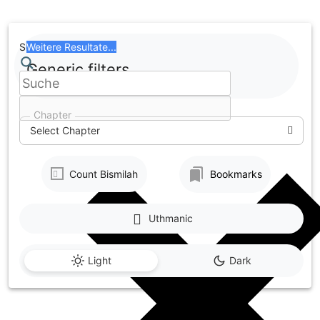
Skip
to
content
Search
Weitere Resultate...
Generic filters
Chapter
Select Chapter
Count Bismilah
Bookmarks
Uthmanic
Light
Dark