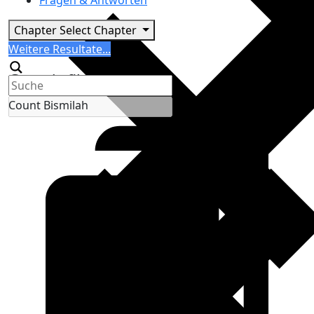
Fragen & Antworten
Chapter
Select Chapter
Search
Weitere Resultate...
Generic filters
Count Bismilah