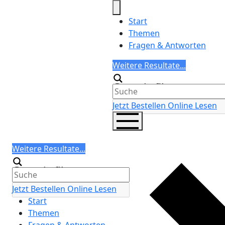
Skip
to
Start
content
Themen
Fragen & Antworten
Search
Weitere Resultate...
Generic filters
Jetzt Bestellen
Online Lesen
Search
Weitere Resultate...
Generic filters
Jetzt Bestellen
Online Lesen
Start
Themen