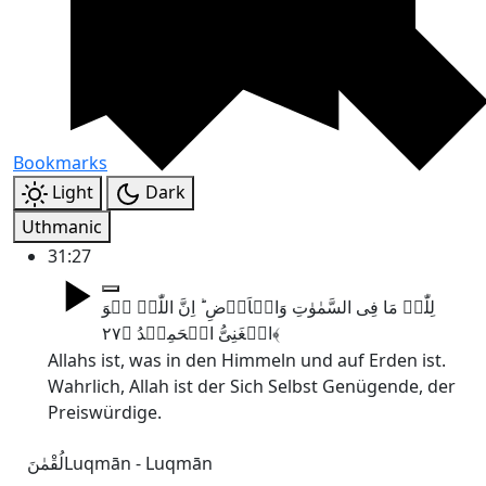
Bookmarks
Light
Dark
Uthmanic
31:27
لِلّٰہِ مَا فِی السَّمٰوٰتِ وَالۡاَرۡضِ ؕ اِنَّ اللّٰہَ ہُوَ
الۡغَنِیُّ الۡحَمِیۡدُ ﴿۲۷﴾
Allahs ist, was in den Himmeln und auf Erden ist.
Wahrlich, Allah ist der Sich Selbst Genügende, der
Preiswürdige.
لُقْمٰنَ
Luqmān - Luqmān