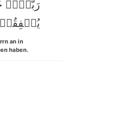
رَبَّہُمۡ خَ
یُنۡفِقُوۡن﴾
rrn an in
ben haben.