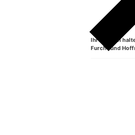
مۡ
Ihre Seiten halt
Furcht und Hof