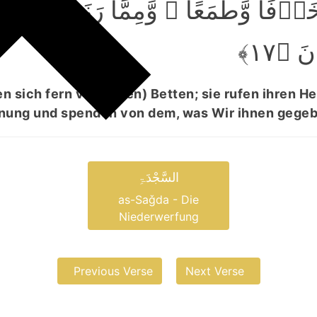
وۡفًا وَّطَمَعًا ۫ وَّمِمَّا رَزَقۡنٰہُ
َ ﴿۱۷
en sich fern von (ihren) Betten; sie rufen ihren He
fnung und spenden von dem, was Wir ihnen gege
السَّجْدَۃِ
as-Saǧda - Die
Niederwerfung
Previous Verse
Next Verse