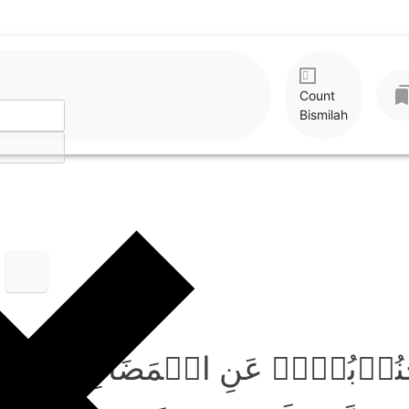
Count
Bismilah
جُنُوۡبُہُمۡ عَنِ الۡمَضَاجِعِ یَدۡع