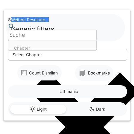
Skip
to
content
Search
Weitere Resultate...
Generic filters
Chapter
Select Chapter
Count Bismilah
Bookmarks
Uthmanic
Light
Dark