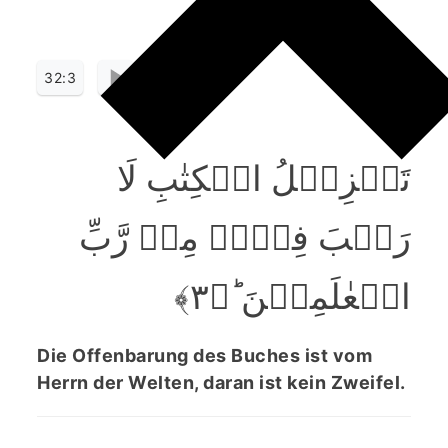
32:3
تَنۡزِیۡلُ الۡکِتٰبِ لَا
رَیۡبَ فِیۡہِ مِنۡ رَّبِّ
الۡعٰلَمِیۡنَ ؕ﴿۳﴾
Die Offenbarung des Buches ist vom
Herrn der Welten, daran ist kein Zweifel.