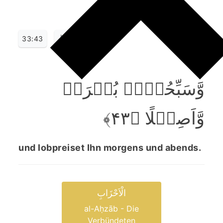
33:43
وَّسَبِّحُوۡہُ بُکۡرَۃً
وَّاَصِیۡلًا ﴿۴۳﴾
und lobpreiset Ihn morgens und abends.
الْاَحْزَابِ
al-Aḥzāb - Die
Verbündeten