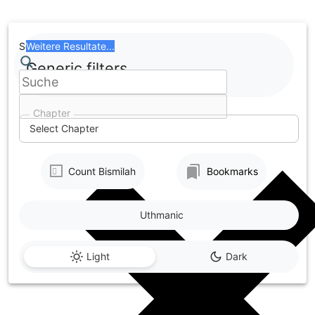
Skip
to
content
Search
Weitere Resultate...
Generic filters
Chapter
Select Chapter
Count Bismilah
Bookmarks
Uthmanic
Light
Dark