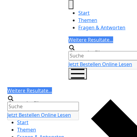
Skip
to
Start
content
Themen
Fragen & Antworten
Search
Weitere Resultate...
Generic filters
Jetzt Bestellen
Online Lesen
Search
Weitere Resultate...
Generic filters
Jetzt Bestellen
Online Lesen
Start
Themen