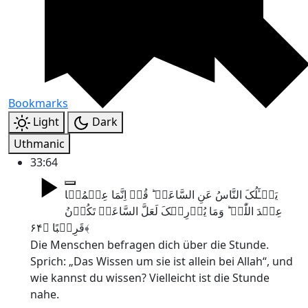
Bookmarks
Light
Dark
Uthmanic
33:64
یَسۡـَٔلُکَ النَّاسُ عَنِ السَّاعَۃِ ؕ قُلۡ اِنَّمَا عِلۡمُہَا
عِنۡدَ اللّٰہِ ؕ وَمَا یُدۡرِیۡکَ لَعَلَّ السَّاعَۃَ تَکُوۡنُ
قَرِیۡبًا ﴿۶۴﴾
Die Menschen befragen dich über die Stunde.
Sprich: „Das Wissen um sie ist allein bei Allah“, und
wie kannst du wissen? Vielleicht ist die Stunde
nahe.