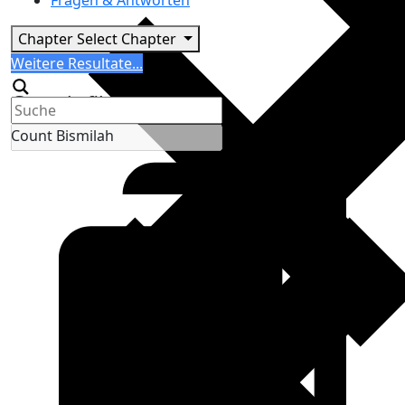
Fragen & Antworten
Chapter
Select Chapter
Search
Weitere Resultate...
Generic filters
Count Bismilah