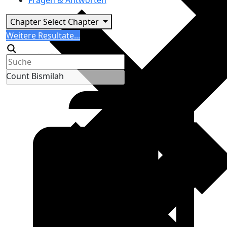
Fragen & Antworten
Chapter
Select Chapter
Search
Weitere Resultate...
Generic filters
Count Bismilah