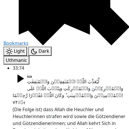
Bookmarks
Light
Dark
Uthmanic
33:74
لِّیُعَذِّبَ اللّٰہُ الۡمُنٰفِقِیۡنَ وَالۡمُنٰفِقٰتِ
وَالۡمُشۡرِکِیۡنَ وَالۡمُشۡرِکٰتِ وَیَتُوۡبَ اللّٰہُ عَلَی
الۡمُؤۡمِنِیۡنَ وَالۡمُؤۡمِنٰتِ ؕ وَکَانَ اللّٰہُ غَفُوۡرًا رَّحِیۡمًا
﴿٪۷۴﴾
(Die Folge ist) dass Allah die Heuchler und
Heuchlerinnen strafen wird sowie die Götzendiener
und Götzendienerinnen; und Allah kehrt Sich in