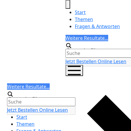
Skip
to
Start
content
Themen
Fragen & Antworten
Search
Weitere Resultate...
Generic filters
Jetzt Bestellen
Online Lesen
Search
Weitere Resultate...
Generic filters
Jetzt Bestellen
Online Lesen
Start
Themen