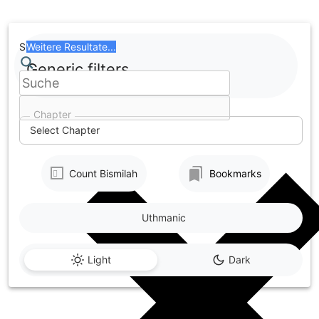
Skip
to
content
Search
Weitere Resultate...
Generic filters
Chapter
Select Chapter
Count Bismilah
Bookmarks
Uthmanic
Light
Dark