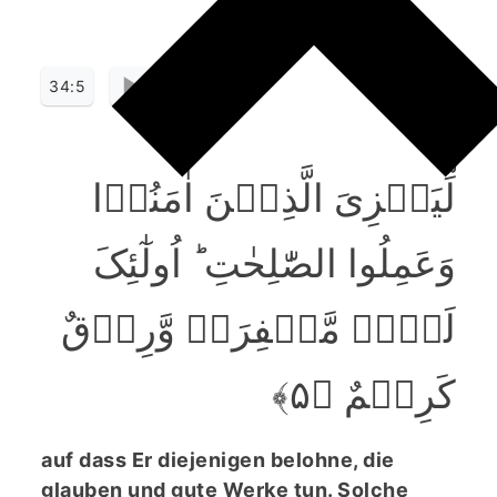
34:5
لِّیَجۡزِیَ الَّذِیۡنَ اٰمَنُوۡا
وَعَمِلُوا الصّٰلِحٰتِ ؕ اُولٰٓئِکَ
لَہُمۡ مَّغۡفِرَۃٌ وَّرِزۡقٌ
کَرِیۡمٌ ﴿۵﴾
auf dass Er diejenigen belohne, die
glauben und gute Werke tun. Solche