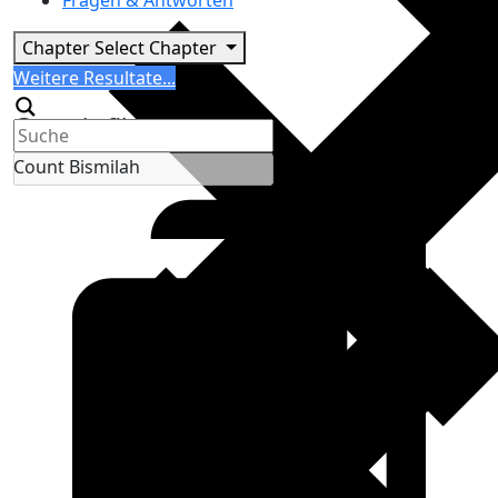
Fragen & Antworten
Chapter
Select Chapter
Search
Weitere Resultate...
Generic filters
Count Bismilah