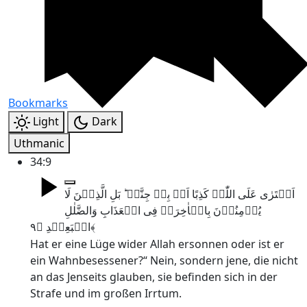
Bookmarks
Light
Dark
Uthmanic
34:9
اَفۡتَرٰی عَلَی اللّٰہِ کَذِبًا اَمۡ بِہٖ جِنَّۃٌ ؕ بَلِ الَّذِیۡنَ لَا
یُؤۡمِنُوۡنَ بِالۡاٰخِرَۃِ فِی الۡعَذَابِ وَالضَّلٰلِ
الۡبَعِیۡدِ ﴿۹﴾
Hat er eine Lüge wider Allah ersonnen oder ist er
ein Wahnbesessener?“ Nein, sondern jene, die nicht
an das Jenseits glauben, sie befinden sich in der
Strafe und im großen Irrtum.