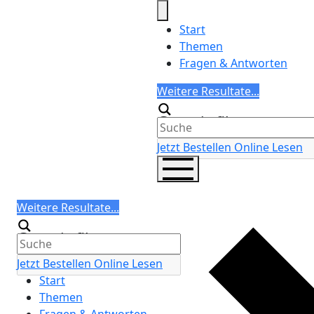
Skip
to
Start
content
Themen
Fragen & Antworten
Search
Weitere Resultate...
Generic filters
Jetzt Bestellen
Online Lesen
Search
Weitere Resultate...
Generic filters
Jetzt Bestellen
Online Lesen
Start
Themen