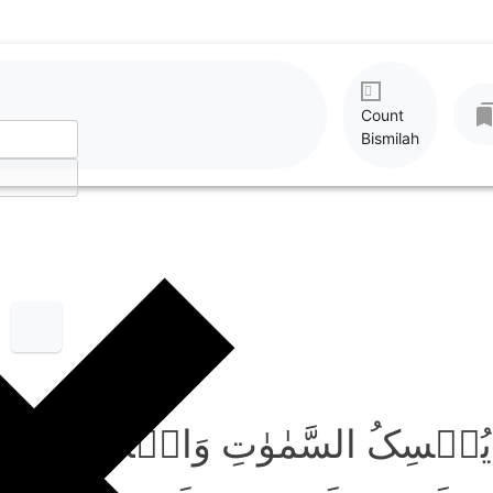
Count
Bismilah
ہَ یُمۡسِکُ السَّمٰوٰتِ وَالۡاَرۡضَ اَ