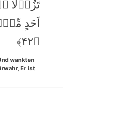
تَزُوۡلَا ۬
اَحَدٍ مِّنۡ
﴿۴۲﴾
. Und wankten
rwahr, Er ist