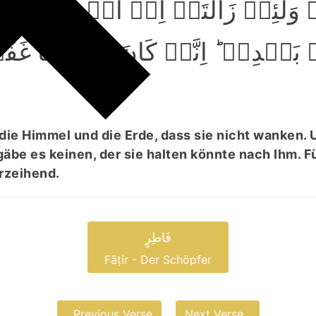
ۚ وَلَئِنۡ زَالَتَاۤ اِنۡ اَمۡسَکَہُمَ
ۢ بَعۡدِہٖ ؕ اِنَّہٗ کَانَ حَلِیۡمًا غَفُ
t die Himmel und die Erde, dass sie nicht wanken
 gäbe es keinen, der sie halten könnte nach Ihm. Fü
erzeihend.
فَاطِرٍ
Fāṭir - Der Schöpfer
Previous Verse
Next Verse