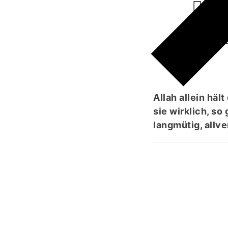
ا مِنۡ
وۡرًا
Allah allein häl
sie wirklich, so
langmütig, allv