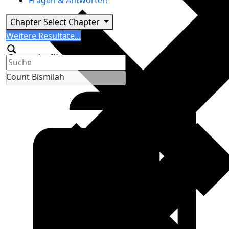
Fragen & Antworten
Chapter
Select Chapter
Search
Weitere Resultate...
Generic filters
Count Bismilah