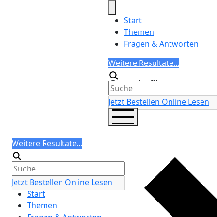
Skip
to
Start
content
Themen
Fragen & Antworten
Search
Weitere Resultate...
Generic filters
Jetzt Bestellen
Online Lesen
Search
Weitere Resultate...
Generic filters
Jetzt Bestellen
Online Lesen
Start
Themen