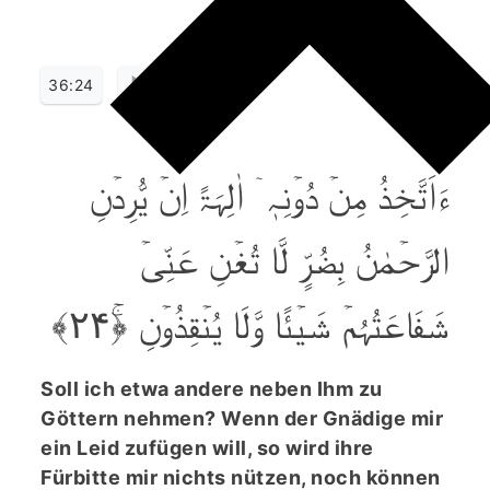
36:24
ءَاَتَّخِذُ مِنۡ دُوۡنِہٖۤ اٰلِہَۃً اِنۡ یُّرِدۡنِ
الرَّحۡمٰنُ بِضُرٍّ لَّا تُغۡنِ عَنِّیۡ
شَفَاعَتُہُمۡ شَیۡئًا وَّلَا یُنۡقِذُوۡنِ ﴿ۚ۲۴﴾
Soll ich etwa andere neben Ihm zu
Göttern nehmen? Wenn der Gnädige mir
ein Leid zufügen will, so wird ihre
Fürbitte mir nichts nützen, noch können