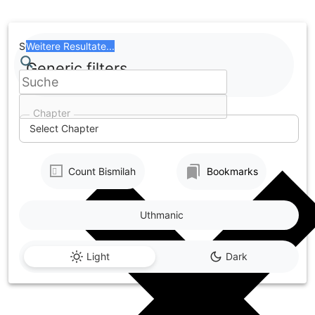
Skip
to
content
Search
Weitere Resultate...
Generic filters
Chapter
Select Chapter
Count Bismilah
Bookmarks
Uthmanic
Light
Dark