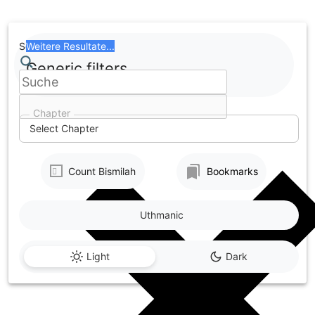
Skip
to
content
Search
Weitere Resultate...
Generic filters
Chapter
Select Chapter
Count Bismilah
Bookmarks
Uthmanic
Light
Dark