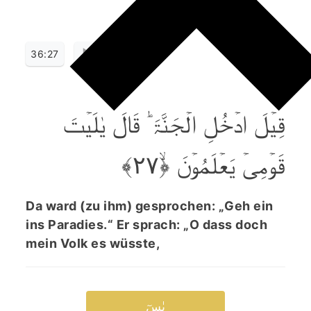
36:27
قِیۡلَ ادۡخُلِ الۡجَنَّۃَ ؕ قَالَ یٰلَیۡتَ
قَوۡمِیۡ یَعۡلَمُوۡنَ ﴿ۙ۲۷﴾
Da ward (zu ihm) gesprochen: „Geh ein
ins Paradies.“ Er sprach: „O dass doch
mein Volk es wüsste,
یٰسٓ