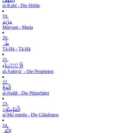
الْکَھْفِ
al-Kahf - Die Höhle
19.
مَرْیَمَ
Maryam - Maria
20.
طٰہٰ
Ṭā-Hā - Ṭā-Hā
21.
الْاَ نۡۢبِیَآءِ
al-Anbiyāʾ - Die Propheten
22.
الْحَجِّ
al-Ḥaǧǧ - Die Pilgerfahrt
23.
الْمُؤْمِنُوْنَ
al-Muʾminūn - Die Gläubigen
24.
النُّوْرِ