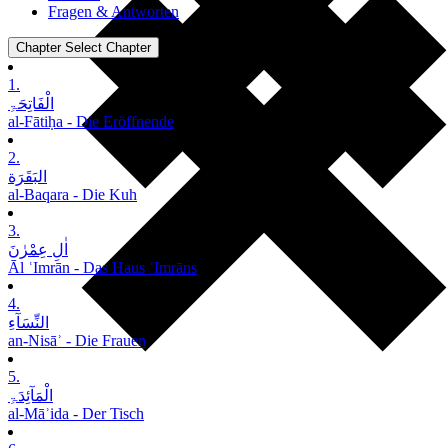
Fragen & Antworten
Chapter
Select Chapter
1.
الْفَاتِحَۃِ
al-Fātiḥa - Die Eröffnende
2.
البَقَرَة
al-Baqara - Die Kuh
3.
اٰلِ عِمْرٰنَ
Āl ʿImrān - Das Haus ʿImrāns
4.
النِّسَآءِ
an-Nisāʾ - Die Frauen
5.
الْمَآئِدَۃِ
al-Māʾida - Der Tisch