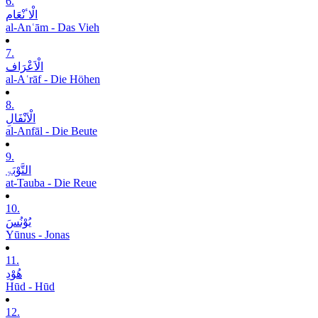
6.
الْاٴنْعَام
al-Anʿām - Das Vieh
7.
الْاَعْرَاف
al-Aʿrāf - Die Höhen
8.
الْاَنْفَالِ
al-Anfāl - Die Beute
9.
التَّوْبَۃِ
at-Tauba - Die Reue
10.
یُوْنُسَ
Yūnus - Jonas
11.
ھُوْدِ
Hūd - Hūd
12.