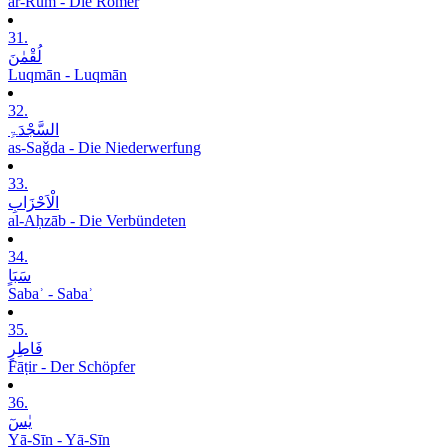
ar-Rūm - Die Römer
31.
لُقْمٰنَ
Luqmān - Luqmān
32.
السَّجْدَۃِ
as-Saǧda - Die Niederwerfung
33.
الْاَحْزَابِ
al-Aḥzāb - Die Verbündeten
34.
سَبَاٍ
Sabaʾ - Sabaʾ
35.
فَاطِرٍ
Fāṭir - Der Schöpfer
36.
یٰسٓ
Yā-Sīn - Yā-Sīn