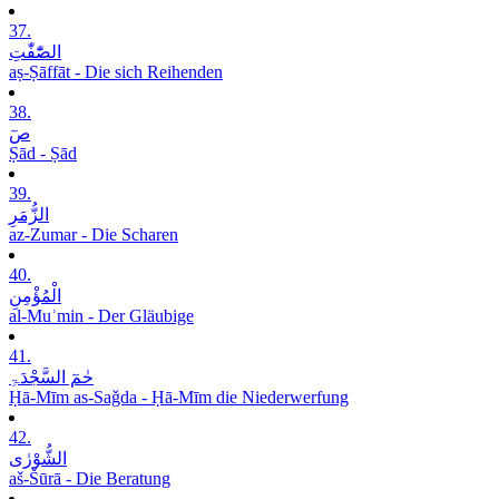
37.
الصّٰٓفّٰتِ
aṣ-Ṣāffāt - Die sich Reihenden
38.
صٓ
Ṣād - Ṣād
39.
الزُّمَرِ
az-Zumar - Die Scharen
40.
الْمُؤْمِنِ
al-Muʾmin - Der Gläubige
41.
حٰمٓ السَّجْدَۃِ
Ḥā-Mīm as-Saǧda - Ḥā-Mīm die Niederwerfung
42.
الشُّوْرٰی
aš-Šūrā - Die Beratung