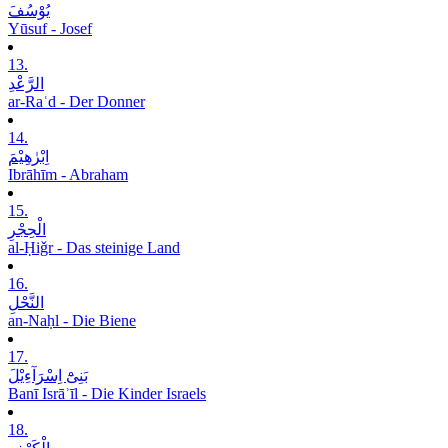
یُوْسُفَ
Yūsuf - Josef
13.
الرَّعْدِ
ar-Raʿd - Der Donner
14.
اِبْرٰھِیْمَ
Ibrāhīm - Abraham
15.
الْحِجْرِ
al-Ḥiǧr - Das steinige Land
16.
النَّحْلِ
an-Naḥl - Die Biene
17.
بَنِیْٓ اِسْرَآءِیْلَ
Banī Isrāʾīl - Die Kinder Israels
18.