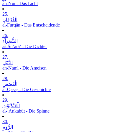
an-Nūr - Das Licht
25.
الْفُرْقَانِ
al-Furqān - Das Entscheidende
26.
الشُّعَرَآءِ
aš-Šuʿarāʾ - Die Dichter
27.
النَّمْلِ
an-Naml - Die Ameisen
28.
الْقَصَصِ
al-Qaṣaṣ - Die Geschichte
29.
الْعَنْکَبُوْتِ
al-ʿAnkabūt - Die Spinne
30.
الرُّوْمِ