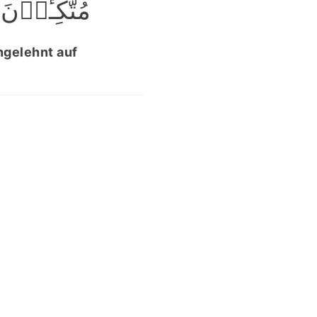
مُتَّکِـُٔوۡنَ ﴾
ngelehnt auf