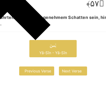
﴿۵۷
fährten werden in angenehmem Schatten sein, hi
.
یٰسٓ
Yā-Sīn - Yā-Sīn
Previous Verse
Next Verse