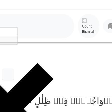
Count
Bismilah
وَاجُہُمۡ فِیۡ ظِلٰلٍ عَلَی الۡاَرَا