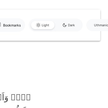
Bookmarks
Light
Dark
Uthmani
ہُمۡ وَاَزۡ