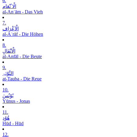
6.
الْاٴنْعَام
al-Anʿām - Das Vieh
7.
الْاَعْرَاف
al-Aʿrāf - Die Höhen
8.
الْاَنْفَالِ
al-Anfāl - Die Beute
9.
التَّوْبَۃِ
at-Tauba - Die Reue
10.
یُوْنُسَ
Yūnus - Jonas
11.
ھُوْدِ
Hūd - Hūd
12.