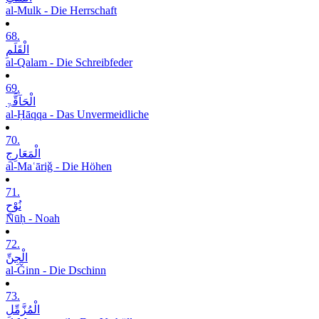
al-Mulk - Die Herrschaft
68.
الْقَلَمِ
al-Qalam - Die Schreibfeder
69.
الْحَآقَّۃِ
al-Ḥāqqa - Das Unvermeidliche
70.
الْمَعَارِجِ
al-Maʿāriǧ - Die Höhen
71.
نُوْحٍ
Nūḥ - Noah
72.
الْجِنِّ
al-Ǧinn - Die Dschinn
73.
الْمُزَّمِّلِ