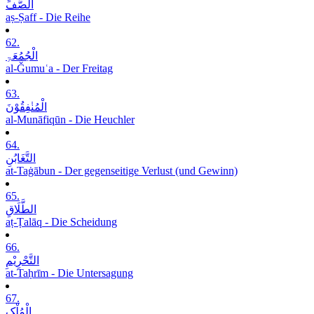
الصَّفِّ
aṣ-Ṣaff - Die Reihe
62.
الْجُمُعَۃِ
al-Ǧumuʿa - Der Freitag
63.
الْمُنٰفِقُوْنَ
al-Munāfiqūn - Die Heuchler
64.
التَّغَابُنِ
at-Taġābun - Der gegenseitige Verlust (und Gewinn)
65.
الطَّلَاقِ
aṭ-Ṭalāq - Die Scheidung
66.
التَّحْرِیْمِ
at-Taḥrīm - Die Untersagung
67.
الْمُلْکِ