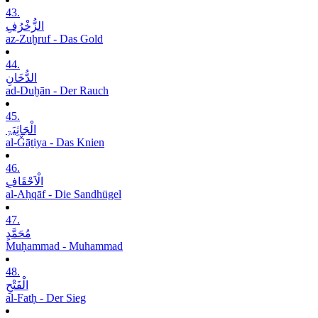
43.
الزُّخْرُفِ
az-Zuḫruf - Das Gold
44.
الدُّخَانِ
ad-Duḫān - Der Rauch
45.
الْجَاثِیَۃِ
al-Ǧāṯiya - Das Knien
46.
الْاَحْقَافِ
al-Aḥqāf - Die Sandhügel
47.
مُحَمَّدٍ
Muḥammad - Muhammad
48.
الْفَتْحِ
al-Fatḥ - Der Sieg