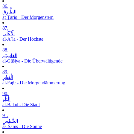
86.
الطَّارِقِ
aṭ-Ṭāriq - Der Morgenstern
87.
الْاَعْلٰی
al-Aʿlā - Der Höchste
88.
الْغَاشِیَۃِ
al-Ġāšiya - Die Überwältigende
89.
الْفَجْرِ
al-Faǧr - Die Morgendämmerung
90.
الْبَلَدِ
al-Balad - Die Stadt
91.
الشَّمْسِ
aš-Šams - Die Sonne