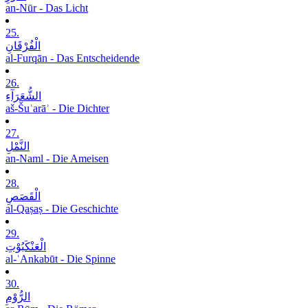
an-Nūr - Das Licht
25.
الْفُرْقَانِ
al-Furqān - Das Entscheidende
26.
الشُّعَرَآءِ
aš-Šuʿarāʾ - Die Dichter
27.
النَّمْلِ
an-Naml - Die Ameisen
28.
الْقَصَصِ
al-Qaṣaṣ - Die Geschichte
29.
الْعَنْکَبُوْتِ
al-ʿAnkabūt - Die Spinne
30.
الرُّوْمِ