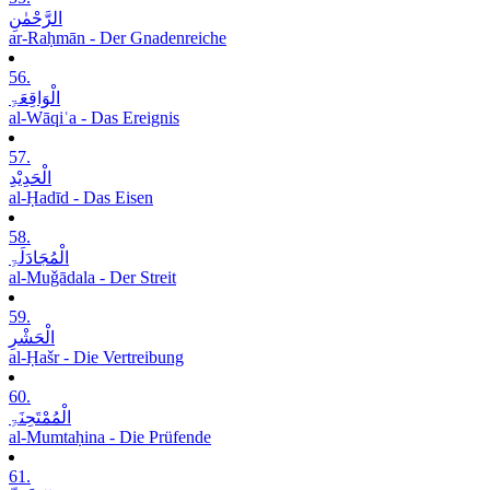
الرَّحْمٰنِ
ar-Raḥmān - Der Gnadenreiche
56.
الْوَاقِعَۃِ
al-Wāqiʿa - Das Ereignis
57.
الْحَدِیْدِ
al-Ḥadīd - Das Eisen
58.
الْمُجَادَلَۃِ
al-Muǧādala - Der Streit
59.
الْحَشْرِ
al-Ḥašr - Die Vertreibung
60.
الْمُمْتَحِنَۃِ
al-Mumtaḥina - Die Prüfende
61.