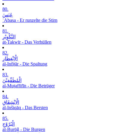
80.
عَبَسَ
ʿAbasa - Er runzelte die Stirn
81.
التَّکْوِیْرِ
at-Takwīr - Das Verhüllen
82.
الْاِنْفِطَارِ
al-Infiṭār - Die Spaltung
83.
الْمُطَفِّفِیْنَ
al-Muṭaffifīn - Die Betrüger
84.
الْاِنْشِقَاقِ
al-Inšiqāq - Das Bersten
85.
الْبُرُوْجِ
al-Burūǧ - Die Burgen