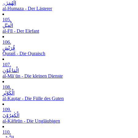
الْھُمَزَۃِ
al-Humaza - Der Lästerer
105.
الْفِیْلِ
al-Fīl - Der Elefant
106.
قُرَیْشٍ
Quraiš - Die Quraisch
107.
الْمَاعُوْنِ
al-Māʿūn - Die kleinen Dienste
108.
الْکَوْثَرِ
al-Kauṯar - Die Fülle des Guten
109.
الْکٰفِرُوْنَ
al-Kāfirūn - Die Ungläubigen
110.
النَّصْرِ