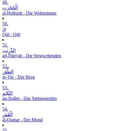
49.
الْحُجُرٰتِ
al-Ḥuǧurāt - Die Wohnräume
50.
قٓ
Qāf - Qāf
51.
الذّٰرِیٰتِ
aḏ-Ḏāriyāt - Die Wegwehenden
52.
الطُّوْرِ
aṭ-Ṭūr - Der Berg
53.
النَّجْمِ
an-Naǧm - Das Siebengestirn
54.
الْقَمَرِ
al-Qamar - Der Mond
55.