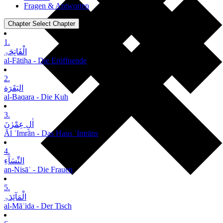
Fragen & Antworten
Chapter
Select Chapter
1.
الْفَاتِحَۃِ
al-Fātiḥa - Die Eröffnende
2.
البَقَرَة
al-Baqara - Die Kuh
3.
اٰلِ عِمْرٰنَ
Āl ʿImrān - Das Haus ʿImrāns
4.
النِّسَآءِ
an-Nisāʾ - Die Frauen
5.
الْمَآئِدَۃِ
al-Māʾida - Der Tisch