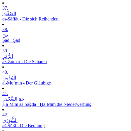
37.
الصّٰٓفّٰتِ
aṣ-Ṣāffāt - Die sich Reihenden
38.
صٓ
Ṣād - Ṣād
39.
الزُّمَرِ
az-Zumar - Die Scharen
40.
الْمُؤْمِنِ
al-Muʾmin - Der Gläubige
41.
حٰمٓ السَّجْدَۃِ
Ḥā-Mīm as-Saǧda - Ḥā-Mīm die Niederwerfung
42.
الشُّوْرٰی
aš-Šūrā - Die Beratung