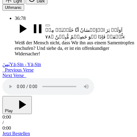
Light
Dark
Uthmanic
36:78
اَوَلَمۡ یَرَ الۡاِنۡسَانُ اَنَّا خَلَقۡنٰہُ مِنۡ
نُّطۡفَۃٍ فَاِذَا ہُوَ خَصِیۡمٌ مُّبِیۡنٌ ﴿۷۸﴾
Weiß der Mensch nicht, dass Wir ihn aus einem Samentropfen
erschufen? Und siehe da, er ist ein offenkundiger
Widersacher!
یٰسٓ
Yā-Sīn - Yā-Sīn
Previous Verse
Next Verse
Play
0:00
/
0:00
Jetzt Bestellen