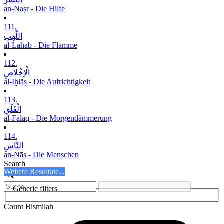
an-Naṣr - Die Hilfe
111.
اللَّھَبِ
al-Lahab - Die Flamme
112.
الْاِخْلاَصِ
al-Iḫlāṣ - Die Aufrichtigkeit
113.
الْفَلَقِ
al-Falaq - Die Morgendämmerung
114.
النَّاسِ
an-Nās - Die Menschen
Search
Weitere Resultate...
Generic filters
Count Bismilah