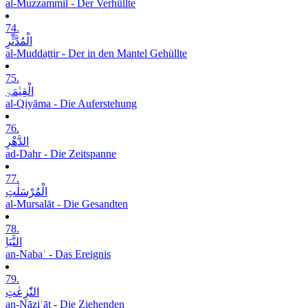
al-Muzzammil - Der Verhüllte
74.
الْمُدَّثِّرِ
al-Muddaṯṯir - Der in den Mantel Gehüllte
75.
الْقِیٰمَۃِ
al-Qiyāma - Die Auferstehung
76.
الدَّھْرِ
ad-Dahr - Die Zeitspanne
77.
الْمُرْسَلٰتِ
al-Mursalāt - Die Gesandten
78.
النَّبَاِ
an-Nabaʾ - Das Ereignis
79.
النّٰزِعٰتِ
an-Nāziʿāt - Die Ziehenden