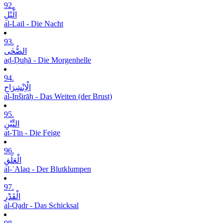
92.
الَّیْلِ
al-Lail - Die Nacht
93.
الضُّحٰی
aḍ-Ḍuḥā - Die Morgenhelle
94.
الْاِنْشِرَاحِ
al-Inširāḥ - Das Weiten (der Brust)
95.
التِّیْنِ
at-Tīn - Die Feige
96.
الْعَلَقِ
al-ʿAlaq - Der Blutklumpen
97.
الْقَدْرِ
al-Qadr - Das Schicksal