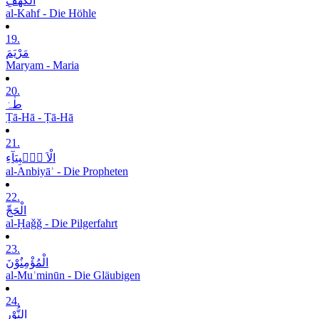
الْکَھْفِ
al-Kahf - Die Höhle
19.
مَرْیَمَ
Maryam - Maria
20.
طٰہٰ
Ṭā-Hā - Ṭā-Hā
21.
الْاَ نۡۢبِیَآءِ
al-Anbiyāʾ - Die Propheten
22.
الْحَجِّ
al-Ḥaǧǧ - Die Pilgerfahrt
23.
الْمُؤْمِنُوْنَ
al-Muʾminūn - Die Gläubigen
24.
النُّوْرِ