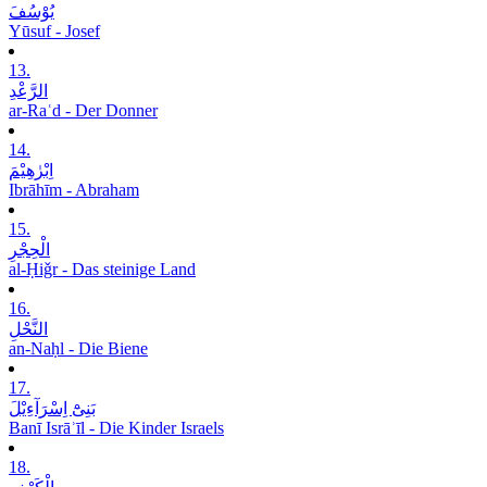
یُوْسُفَ
Yūsuf - Josef
13.
الرَّعْدِ
ar-Raʿd - Der Donner
14.
اِبْرٰھِیْمَ
Ibrāhīm - Abraham
15.
الْحِجْرِ
al-Ḥiǧr - Das steinige Land
16.
النَّحْلِ
an-Naḥl - Die Biene
17.
بَنِیْٓ اِسْرَآءِیْلَ
Banī Isrāʾīl - Die Kinder Israels
18.