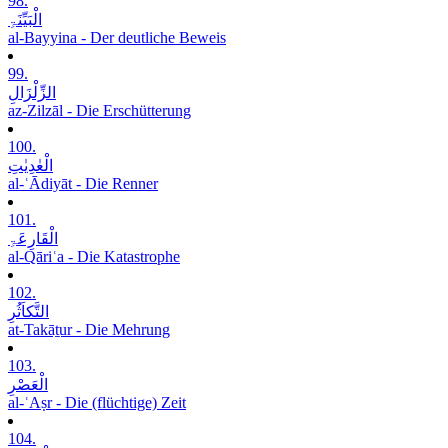
98.
الْبَیِّنَۃِ
al-Bayyina - Der deutliche Beweis
99.
الزِّلْزَالِ
az-Zilzāl - Die Erschütterung
100.
الْعٰدِیٰتِ
al-ʿĀdiyāt - Die Renner
101.
الْقَارِعَۃِ
al-Qāriʿa - Die Katastrophe
102.
التَّکاَثُرِ
at-Takāṯur - Die Mehrung
103.
الْعَصْرِ
al-ʿAṣr - Die (flüchtige) Zeit
104.