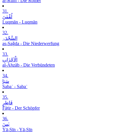
ar-Rūm - Die Römer
31.
لُقْمٰنَ
Luqmān - Luqmān
32.
السَّجْدَۃِ
as-Saǧda - Die Niederwerfung
33.
الْاَحْزَابِ
al-Aḥzāb - Die Verbündeten
34.
سَبَاٍ
Sabaʾ - Sabaʾ
35.
فَاطِرٍ
Fāṭir - Der Schöpfer
36.
یٰسٓ
Yā-Sīn - Yā-Sīn