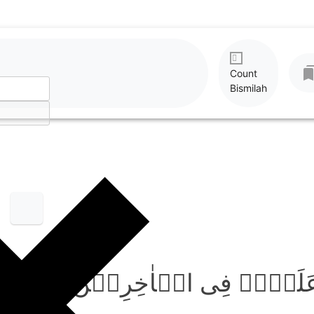
Count
Bismilah
ا عَلَیۡہِ فِی الۡاٰخِرِیۡنَ ﴿۱۰۹