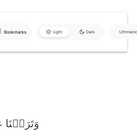
Bookmarks
Light
Dark
Uthmani
وَتَرَکۡنَ﴾ۖ