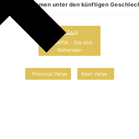
ten seinen Namen unter den künftigen Geschlech
الصّٰٓفّٰتِ
aṣ-Ṣāffāt - Die sich
Reihenden
Previous Verse
Next Verse