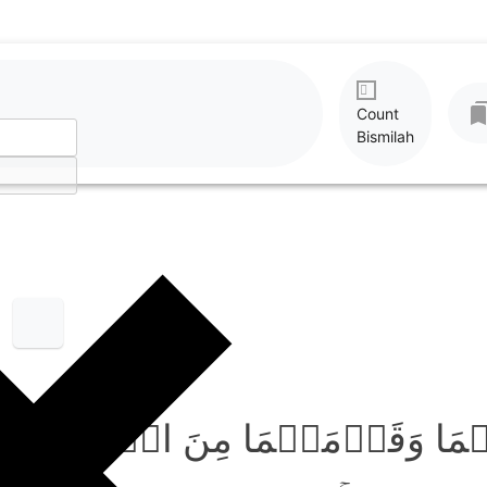
Count
Bismilah
ہُمَا وَقَوۡمَہُمَا مِنَ الۡکَرۡبِ