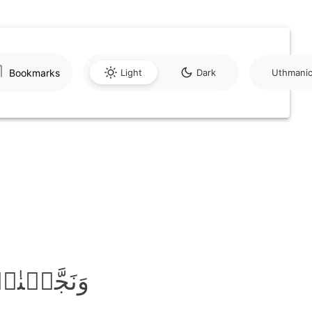
Bookmarks
Light
Dark
Uthmani
وَنَجَّیۡنٰ