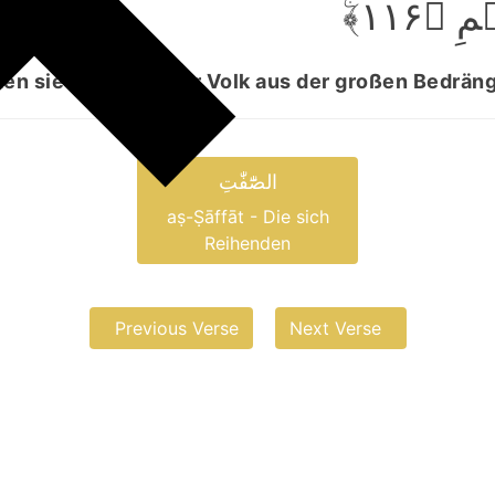
ِ ﴿۱۱۶
ten sie beide und ihr Volk aus der großen Bedräng
الصّٰٓفّٰتِ
aṣ-Ṣāffāt - Die sich
Reihenden
Previous Verse
Next Verse