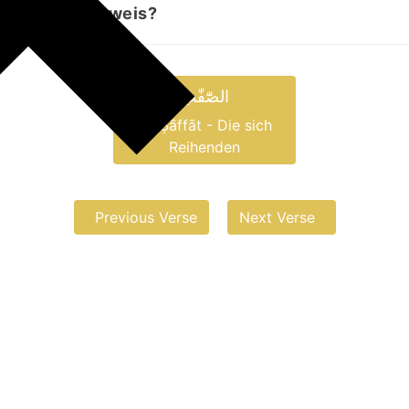
inen klaren Beweis?
الصّٰٓفّٰتِ
aṣ-Ṣāffāt - Die sich
Reihenden
Previous Verse
Next Verse