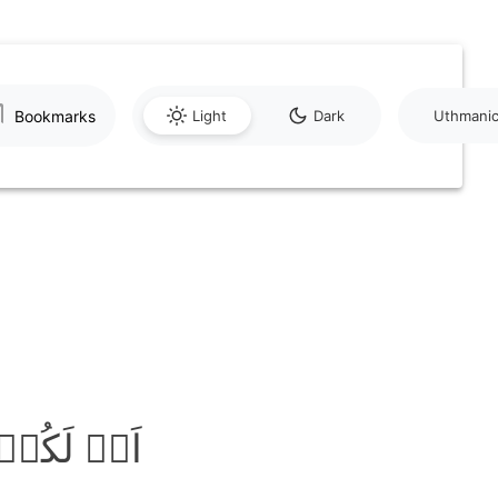
Bookmarks
Light
Dark
Uthmani
اَمۡ لَکُم﴾ۙ