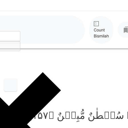
Count
Bismilah
ۡ سُلۡطٰنٌ مُّبِیۡنٌ ﴿۱۵۷