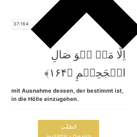
37:164
اِلَّا مَنۡ ہُوَ صَالِ
الۡجَحِیۡمِ ﴿۱۶۴﴾
mit Ausnahme dessen, der bestimmt ist,
in die Hölle einzugehen.
الصّٰٓفّٰتِ
aṣ-Ṣāffāt - Die sich