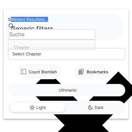
Skip
to
content
Search
Weitere Resultate...
Generic filters
Chapter
Select Chapter
Count Bismilah
Bookmarks
Uthmanic
Light
Dark