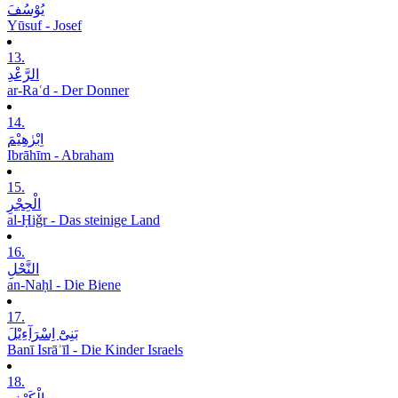
یُوْسُفَ
Yūsuf - Josef
13.
الرَّعْدِ
ar-Raʿd - Der Donner
14.
اِبْرٰھِیْمَ
Ibrāhīm - Abraham
15.
الْحِجْرِ
al-Ḥiǧr - Das steinige Land
16.
النَّحْلِ
an-Naḥl - Die Biene
17.
بَنِیْٓ اِسْرَآءِیْلَ
Banī Isrāʾīl - Die Kinder Israels
18.