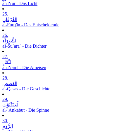
an-Nūr - Das Licht
25.
الْفُرْقَانِ
al-Furqān - Das Entscheidende
26.
الشُّعَرَآءِ
aš-Šuʿarāʾ - Die Dichter
27.
النَّمْلِ
an-Naml - Die Ameisen
28.
الْقَصَصِ
al-Qaṣaṣ - Die Geschichte
29.
الْعَنْکَبُوْتِ
al-ʿAnkabūt - Die Spinne
30.
الرُّوْمِ