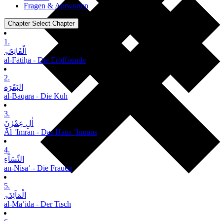
Fragen & Antworten
Chapter
Select Chapter
1.
الْفَاتِحَۃِ
al-Fātiḥa - Die Eröffnende
2.
البَقَرَة
al-Baqara - Die Kuh
3.
اٰلِ عِمْرٰنَ
Āl ʿImrān - Das Haus ʿImrāns
4.
النِّسَآءِ
an-Nisāʾ - Die Frauen
5.
الْمَآئِدَۃِ
al-Māʾida - Der Tisch