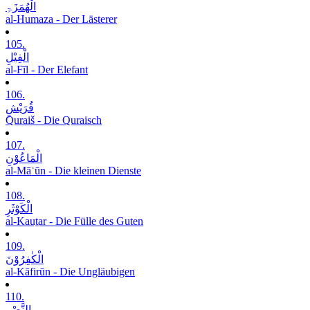
الْھُمَزَۃِ
al-Humaza - Der Lästerer
105.
الْفِیْلِ
al-Fīl - Der Elefant
106.
قُرَیْشٍ
Quraiš - Die Quraisch
107.
الْمَاعُوْنِ
al-Māʿūn - Die kleinen Dienste
108.
الْکَوْثَرِ
al-Kauṯar - Die Fülle des Guten
109.
الْکٰفِرُوْنَ
al-Kāfirūn - Die Ungläubigen
110.
النَّصْرِ