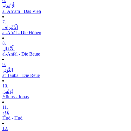
6.
الْاٴنْعَام
al-Anʿām - Das Vieh
7.
الْاَعْرَاف
al-Aʿrāf - Die Höhen
8.
الْاَنْفَالِ
al-Anfāl - Die Beute
9.
التَّوْبَۃِ
at-Tauba - Die Reue
10.
یُوْنُسَ
Yūnus - Jonas
11.
ھُوْدِ
Hūd - Hūd
12.