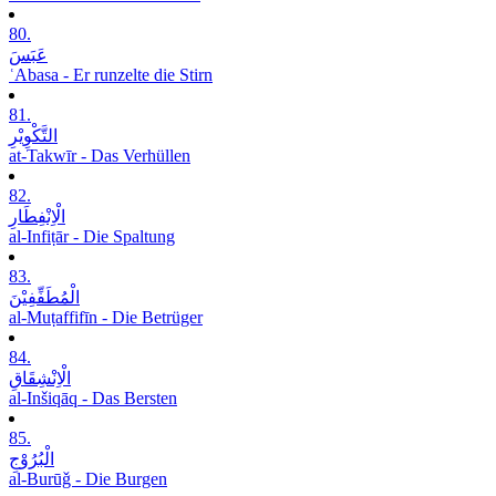
80.
عَبَسَ
ʿAbasa - Er runzelte die Stirn
81.
التَّکْوِیْرِ
at-Takwīr - Das Verhüllen
82.
الْاِنْفِطَارِ
al-Infiṭār - Die Spaltung
83.
الْمُطَفِّفِیْنَ
al-Muṭaffifīn - Die Betrüger
84.
الْاِنْشِقَاقِ
al-Inšiqāq - Das Bersten
85.
الْبُرُوْجِ
al-Burūǧ - Die Burgen