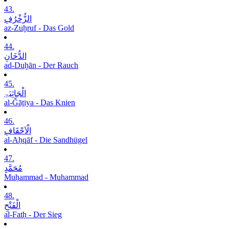
43.
الزُّخْرُفِ
az-Zuḫruf - Das Gold
44.
الدُّخَانِ
ad-Duḫān - Der Rauch
45.
الْجَاثِیَۃِ
al-Ǧāṯiya - Das Knien
46.
الْاَحْقَافِ
al-Aḥqāf - Die Sandhügel
47.
مُحَمَّدٍ
Muḥammad - Muhammad
48.
الْفَتْحِ
al-Fatḥ - Der Sieg