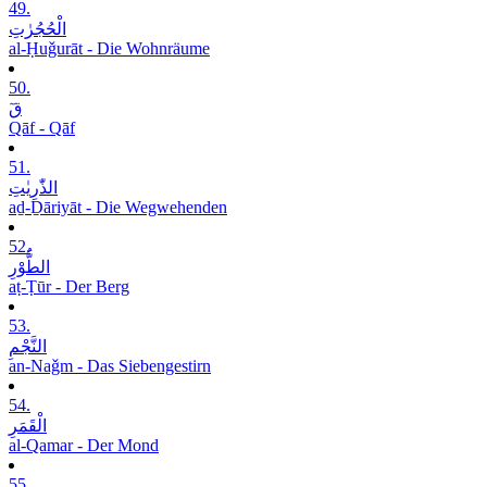
49.
الْحُجُرٰتِ
al-Ḥuǧurāt - Die Wohnräume
50.
قٓ
Qāf - Qāf
51.
الذّٰرِیٰتِ
aḏ-Ḏāriyāt - Die Wegwehenden
52.
الطُّوْرِ
aṭ-Ṭūr - Der Berg
53.
النَّجْمِ
an-Naǧm - Das Siebengestirn
54.
الْقَمَرِ
al-Qamar - Der Mond
55.