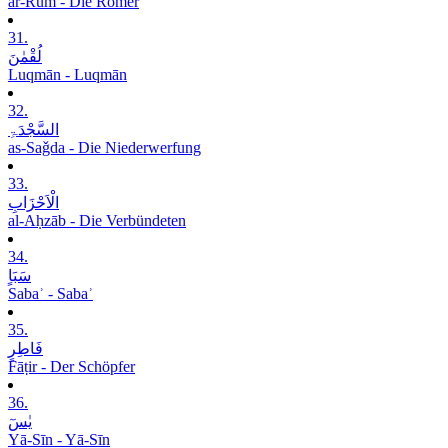
ar-Rūm - Die Römer
31.
لُقْمٰنَ
Luqmān - Luqmān
32.
السَّجْدَۃِ
as-Saǧda - Die Niederwerfung
33.
الْاَحْزَابِ
al-Aḥzāb - Die Verbündeten
34.
سَبَاٍ
Sabaʾ - Sabaʾ
35.
فَاطِرٍ
Fāṭir - Der Schöpfer
36.
یٰسٓ
Yā-Sīn - Yā-Sīn