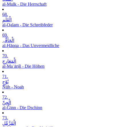
al-Mulk - Die Herrschaft
68.
الْقَلَمِ
al-Qalam - Die Schreibfeder
69.
الْحَآقَّۃِ
al-Ḥāqqa - Das Unvermeidliche
70.
الْمَعَارِجِ
al-Maʿāriǧ - Die Höhen
71.
نُوْحٍ
Nūḥ - Noah
72.
الْجِنِّ
al-Ǧinn - Die Dschinn
73.
الْمُزَّمِّلِ