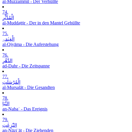
al-Muzzammil - Der Verhüllte
74.
الْمُدَّثِّرِ
al-Muddaṯṯir - Der in den Mantel Gehüllte
75.
الْقِیٰمَۃِ
al-Qiyāma - Die Auferstehung
76.
الدَّھْرِ
ad-Dahr - Die Zeitspanne
77.
الْمُرْسَلٰتِ
al-Mursalāt - Die Gesandten
78.
النَّبَاِ
an-Nabaʾ - Das Ereignis
79.
النّٰزِعٰتِ
an-Nāziʿāt - Die Ziehenden