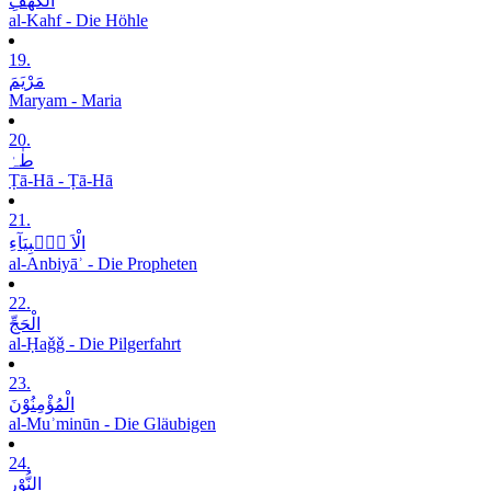
الْکَھْفِ
al-Kahf - Die Höhle
19.
مَرْیَمَ
Maryam - Maria
20.
طٰہٰ
Ṭā-Hā - Ṭā-Hā
21.
الْاَ نۡۢبِیَآءِ
al-Anbiyāʾ - Die Propheten
22.
الْحَجِّ
al-Ḥaǧǧ - Die Pilgerfahrt
23.
الْمُؤْمِنُوْنَ
al-Muʾminūn - Die Gläubigen
24.
النُّوْرِ