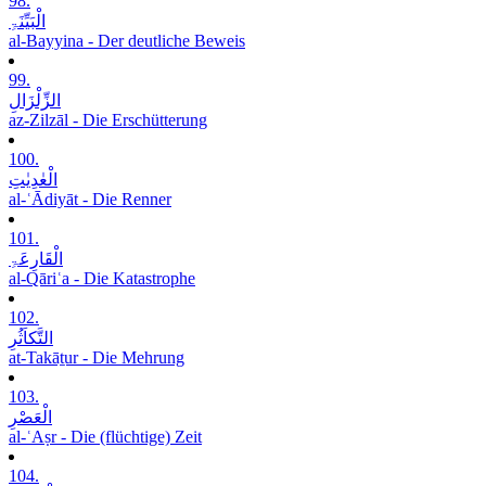
98.
الْبَیِّنَۃِ
al-Bayyina - Der deutliche Beweis
99.
الزِّلْزَالِ
az-Zilzāl - Die Erschütterung
100.
الْعٰدِیٰتِ
al-ʿĀdiyāt - Die Renner
101.
الْقَارِعَۃِ
al-Qāriʿa - Die Katastrophe
102.
التَّکاَثُرِ
at-Takāṯur - Die Mehrung
103.
الْعَصْرِ
al-ʿAṣr - Die (flüchtige) Zeit
104.