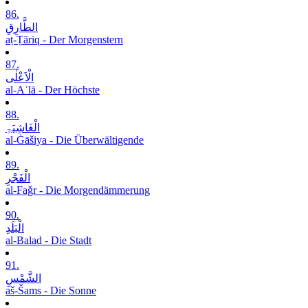
86.
الطَّارِقِ
aṭ-Ṭāriq - Der Morgenstern
87.
الْاَعْلٰی
al-Aʿlā - Der Höchste
88.
الْغَاشِیَۃِ
al-Ġāšiya - Die Überwältigende
89.
الْفَجْرِ
al-Faǧr - Die Morgendämmerung
90.
الْبَلَدِ
al-Balad - Die Stadt
91.
الشَّمْسِ
aš-Šams - Die Sonne