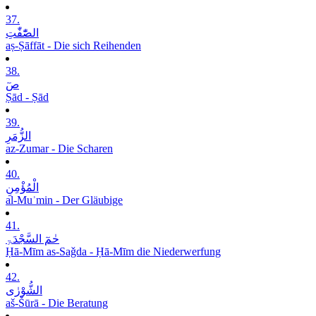
37.
الصّٰٓفّٰتِ
aṣ-Ṣāffāt - Die sich Reihenden
38.
صٓ
Ṣād - Ṣād
39.
الزُّمَرِ
az-Zumar - Die Scharen
40.
الْمُؤْمِنِ
al-Muʾmin - Der Gläubige
41.
حٰمٓ السَّجْدَۃِ
Ḥā-Mīm as-Saǧda - Ḥā-Mīm die Niederwerfung
42.
الشُّوْرٰی
aš-Šūrā - Die Beratung