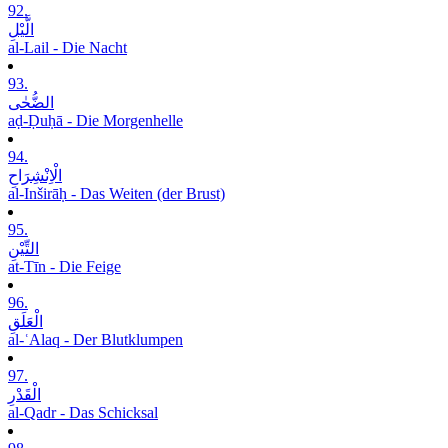
92.
الَّیْلِ
al-Lail - Die Nacht
93.
الضُّحٰی
aḍ-Ḍuḥā - Die Morgenhelle
94.
الْاِنْشِرَاحِ
al-Inširāḥ - Das Weiten (der Brust)
95.
التِّیْنِ
at-Tīn - Die Feige
96.
الْعَلَقِ
al-ʿAlaq - Der Blutklumpen
97.
الْقَدْرِ
al-Qadr - Das Schicksal