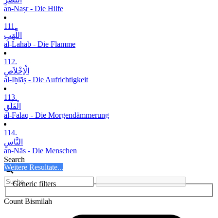
an-Naṣr - Die Hilfe
111.
اللَّھَبِ
al-Lahab - Die Flamme
112.
الْاِخْلاَصِ
al-Iḫlāṣ - Die Aufrichtigkeit
113.
الْفَلَقِ
al-Falaq - Die Morgendämmerung
114.
النَّاسِ
an-Nās - Die Menschen
Search
Weitere Resultate...
Generic filters
Count Bismilah