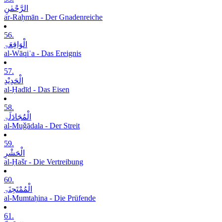
الرَّحْمٰنِ
ar-Raḥmān - Der Gnadenreiche
56.
الْوَاقِعَۃِ
al-Wāqiʿa - Das Ereignis
57.
الْحَدِیْدِ
al-Ḥadīd - Das Eisen
58.
الْمُجَادَلَۃِ
al-Muǧādala - Der Streit
59.
الْحَشْرِ
al-Ḥašr - Die Vertreibung
60.
الْمُمْتَحِنَۃِ
al-Mumtaḥina - Die Prüfende
61.