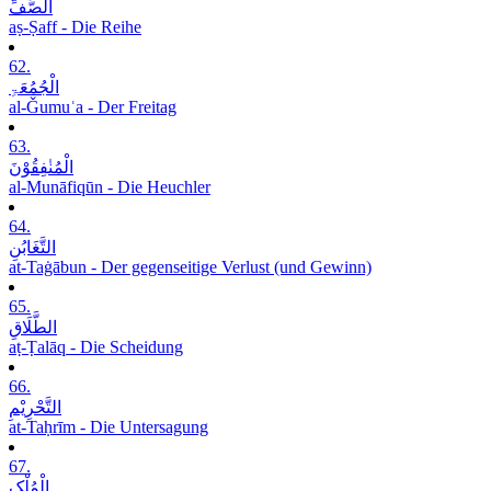
الصَّفِّ
aṣ-Ṣaff - Die Reihe
62.
الْجُمُعَۃِ
al-Ǧumuʿa - Der Freitag
63.
الْمُنٰفِقُوْنَ
al-Munāfiqūn - Die Heuchler
64.
التَّغَابُنِ
at-Taġābun - Der gegenseitige Verlust (und Gewinn)
65.
الطَّلَاقِ
aṭ-Ṭalāq - Die Scheidung
66.
التَّحْرِیْمِ
at-Taḥrīm - Die Untersagung
67.
الْمُلْکِ