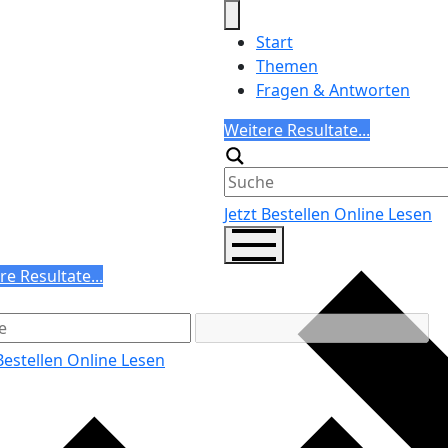
Start
Themen
Fragen & Antworten
Search
Weitere Resultate...
Generic filters
Jetzt Bestellen
Online Lesen
ch
re Resultate...
ric filters
 Bestellen
Online Lesen