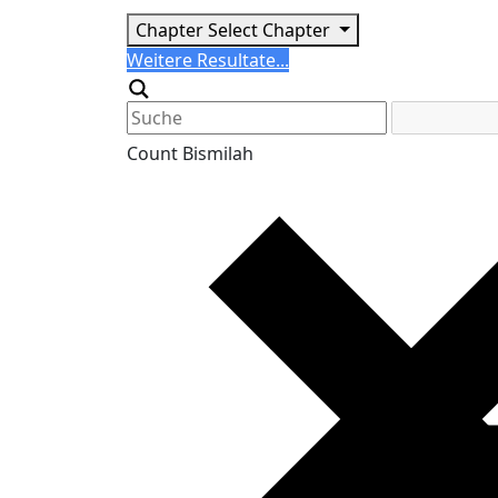
Chapter
Select Chapter
Search
Weitere Resultate...
Generic filters
Count Bismilah