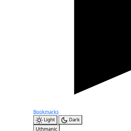
Bookmarks
Light
Dark
Uthmanic