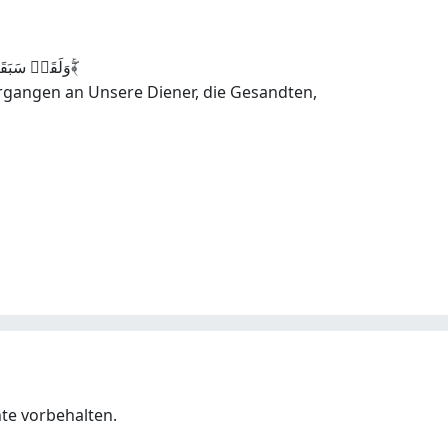
وَلَقَدۡ سَبَقَتۡ کَلِمَتُنَا لِعِبَادِنَا الۡمُرۡسَلِیۡنَ ﴿۱۷۲﴾ۚۖ
ergangen an Unsere Diener, die Gesandten,
hte vorbehalten.