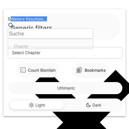
Skip
to
content
Search
Weitere Resultate...
Generic filters
Chapter
Select Chapter
Count Bismilah
Bookmarks
Uthmanic
Light
Dark