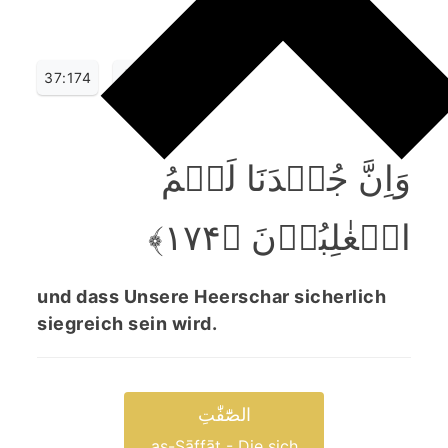
37:174
وَاِنَّ جُنۡدَنَا لَہُمُ
الۡغٰلِبُوۡنَ ﴿۱۷۴﴾
und dass Unsere Heerschar sicherlich
siegreich sein wird.
الصّٰٓفّٰتِ
aṣ-Ṣāffāt - Die sich