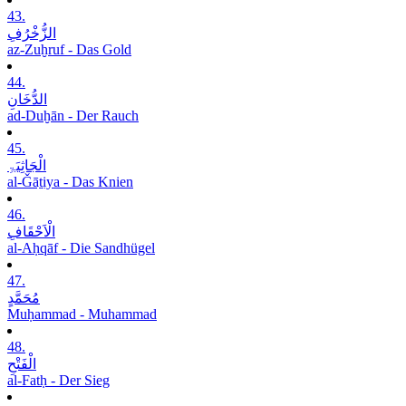
43.
الزُّخْرُفِ
az-Zuḫruf - Das Gold
44.
الدُّخَانِ
ad-Duḫān - Der Rauch
45.
الْجَاثِیَۃِ
al-Ǧāṯiya - Das Knien
46.
الْاَحْقَافِ
al-Aḥqāf - Die Sandhügel
47.
مُحَمَّدٍ
Muḥammad - Muhammad
48.
الْفَتْحِ
al-Fatḥ - Der Sieg