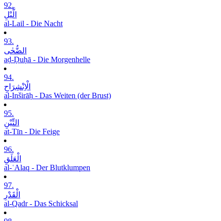
92.
الَّیْلِ
al-Lail - Die Nacht
93.
الضُّحٰی
aḍ-Ḍuḥā - Die Morgenhelle
94.
الْاِنْشِرَاحِ
al-Inširāḥ - Das Weiten (der Brust)
95.
التِّیْنِ
at-Tīn - Die Feige
96.
الْعَلَقِ
al-ʿAlaq - Der Blutklumpen
97.
الْقَدْرِ
al-Qadr - Das Schicksal