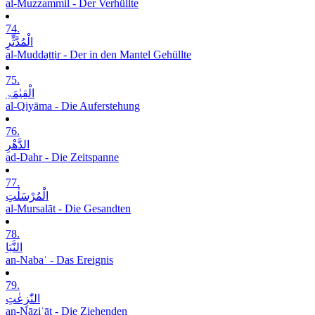
al-Muzzammil - Der Verhüllte
74.
الْمُدَّثِّرِ
al-Muddaṯṯir - Der in den Mantel Gehüllte
75.
الْقِیٰمَۃِ
al-Qiyāma - Die Auferstehung
76.
الدَّھْرِ
ad-Dahr - Die Zeitspanne
77.
الْمُرْسَلٰتِ
al-Mursalāt - Die Gesandten
78.
النَّبَاِ
an-Nabaʾ - Das Ereignis
79.
النّٰزِعٰتِ
an-Nāziʿāt - Die Ziehenden