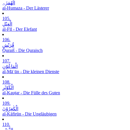
الْھُمَزَۃِ
al-Humaza - Der Lästerer
105.
الْفِیْلِ
al-Fīl - Der Elefant
106.
قُرَیْشٍ
Quraiš - Die Quraisch
107.
الْمَاعُوْنِ
al-Māʿūn - Die kleinen Dienste
108.
الْکَوْثَرِ
al-Kauṯar - Die Fülle des Guten
109.
الْکٰفِرُوْنَ
al-Kāfirūn - Die Ungläubigen
110.
النَّصْرِ