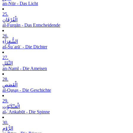
an-Nūr - Das Licht
25.
الْفُرْقَانِ
al-Furqān - Das Entscheidende
26.
الشُّعَرَآءِ
aš-Šuʿarāʾ - Die Dichter
27.
النَّمْلِ
an-Naml - Die Ameisen
28.
الْقَصَصِ
al-Qaṣaṣ - Die Geschichte
29.
الْعَنْکَبُوْتِ
al-ʿAnkabūt - Die Spinne
30.
الرُّوْمِ