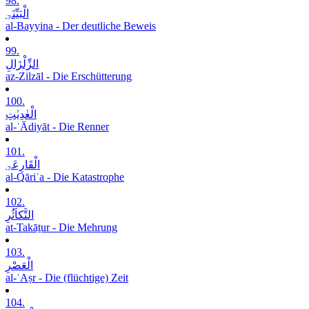
98.
الْبَیِّنَۃِ
al-Bayyina - Der deutliche Beweis
99.
الزِّلْزَالِ
az-Zilzāl - Die Erschütterung
100.
الْعٰدِیٰتِ
al-ʿĀdiyāt - Die Renner
101.
الْقَارِعَۃِ
al-Qāriʿa - Die Katastrophe
102.
التَّکاَثُرِ
at-Takāṯur - Die Mehrung
103.
الْعَصْرِ
al-ʿAṣr - Die (flüchtige) Zeit
104.