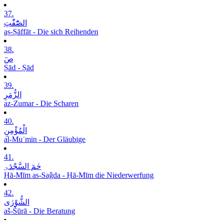
37.
الصّٰٓفّٰتِ
aṣ-Ṣāffāt - Die sich Reihenden
38.
صٓ
Ṣād - Ṣād
39.
الزُّمَرِ
az-Zumar - Die Scharen
40.
الْمُؤْمِنِ
al-Muʾmin - Der Gläubige
41.
حٰمٓ السَّجْدَۃِ
Ḥā-Mīm as-Saǧda - Ḥā-Mīm die Niederwerfung
42.
الشُّوْرٰی
aš-Šūrā - Die Beratung