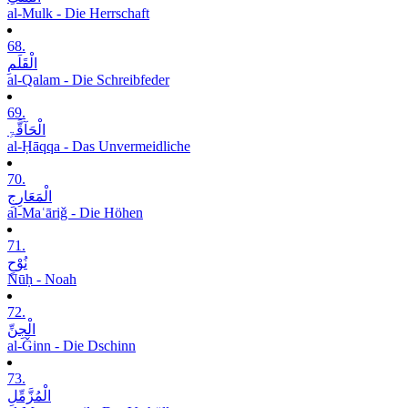
al-Mulk - Die Herrschaft
68.
الْقَلَمِ
al-Qalam - Die Schreibfeder
69.
الْحَآقَّۃِ
al-Ḥāqqa - Das Unvermeidliche
70.
الْمَعَارِجِ
al-Maʿāriǧ - Die Höhen
71.
نُوْحٍ
Nūḥ - Noah
72.
الْجِنِّ
al-Ǧinn - Die Dschinn
73.
الْمُزَّمِّلِ