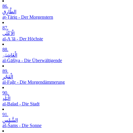
86.
الطَّارِقِ
aṭ-Ṭāriq - Der Morgenstern
87.
الْاَعْلٰی
al-Aʿlā - Der Höchste
88.
الْغَاشِیَۃِ
al-Ġāšiya - Die Überwältigende
89.
الْفَجْرِ
al-Faǧr - Die Morgendämmerung
90.
الْبَلَدِ
al-Balad - Die Stadt
91.
الشَّمْسِ
aš-Šams - Die Sonne