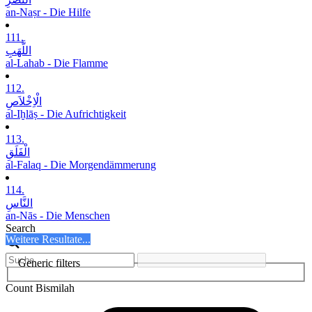
an-Naṣr - Die Hilfe
111.
اللَّھَبِ
al-Lahab - Die Flamme
112.
الْاِخْلاَصِ
al-Iḫlāṣ - Die Aufrichtigkeit
113.
الْفَلَقِ
al-Falaq - Die Morgendämmerung
114.
النَّاسِ
an-Nās - Die Menschen
Search
Weitere Resultate...
Generic filters
Count Bismilah