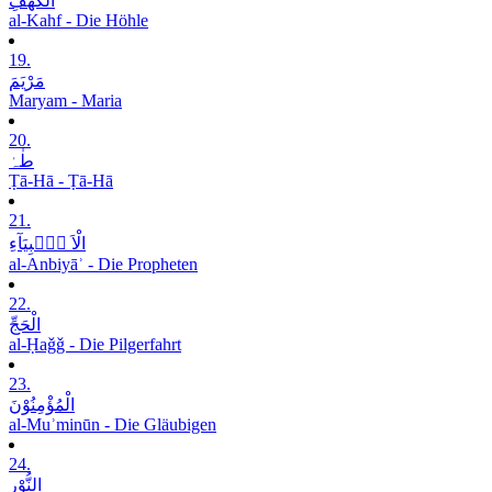
الْکَھْفِ
al-Kahf - Die Höhle
19.
مَرْیَمَ
Maryam - Maria
20.
طٰہٰ
Ṭā-Hā - Ṭā-Hā
21.
الْاَ نۡۢبِیَآءِ
al-Anbiyāʾ - Die Propheten
22.
الْحَجِّ
al-Ḥaǧǧ - Die Pilgerfahrt
23.
الْمُؤْمِنُوْنَ
al-Muʾminūn - Die Gläubigen
24.
النُّوْرِ