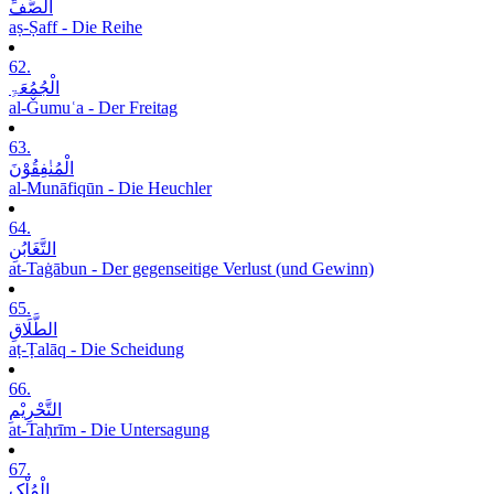
الصَّفِّ
aṣ-Ṣaff - Die Reihe
62.
الْجُمُعَۃِ
al-Ǧumuʿa - Der Freitag
63.
الْمُنٰفِقُوْنَ
al-Munāfiqūn - Die Heuchler
64.
التَّغَابُنِ
at-Taġābun - Der gegenseitige Verlust (und Gewinn)
65.
الطَّلَاقِ
aṭ-Ṭalāq - Die Scheidung
66.
التَّحْرِیْمِ
at-Taḥrīm - Die Untersagung
67.
الْمُلْکِ