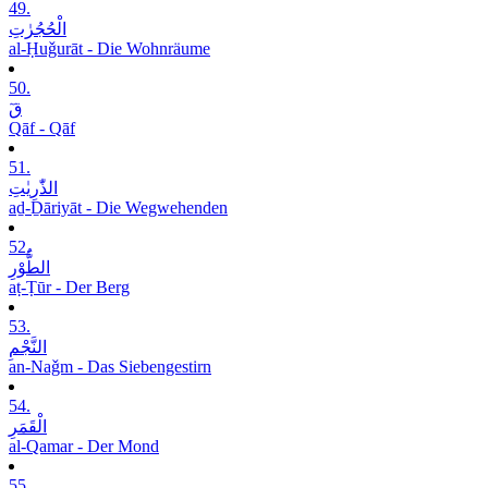
49.
الْحُجُرٰتِ
al-Ḥuǧurāt - Die Wohnräume
50.
قٓ
Qāf - Qāf
51.
الذّٰرِیٰتِ
aḏ-Ḏāriyāt - Die Wegwehenden
52.
الطُّوْرِ
aṭ-Ṭūr - Der Berg
53.
النَّجْمِ
an-Naǧm - Das Siebengestirn
54.
الْقَمَرِ
al-Qamar - Der Mond
55.