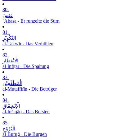
80.
عَبَسَ
ʿAbasa - Er runzelte die Stirn
81.
التَّکْوِیْرِ
at-Takwīr - Das Verhüllen
82.
الْاِنْفِطَارِ
al-Infiṭār - Die Spaltung
83.
الْمُطَفِّفِیْنَ
al-Muṭaffifīn - Die Betrüger
84.
الْاِنْشِقَاقِ
al-Inšiqāq - Das Bersten
85.
الْبُرُوْجِ
al-Burūǧ - Die Burgen