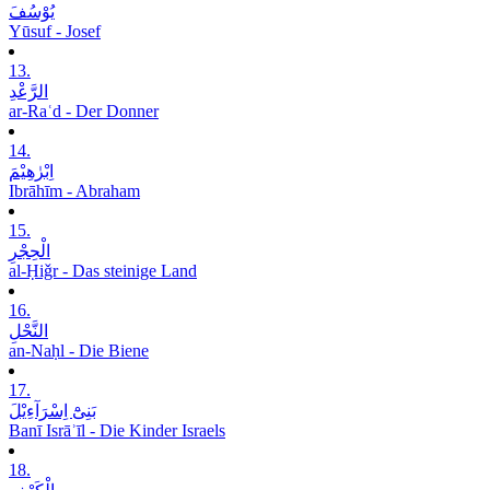
یُوْسُفَ
Yūsuf - Josef
13.
الرَّعْدِ
ar-Raʿd - Der Donner
14.
اِبْرٰھِیْمَ
Ibrāhīm - Abraham
15.
الْحِجْرِ
al-Ḥiǧr - Das steinige Land
16.
النَّحْلِ
an-Naḥl - Die Biene
17.
بَنِیْٓ اِسْرَآءِیْلَ
Banī Isrāʾīl - Die Kinder Israels
18.