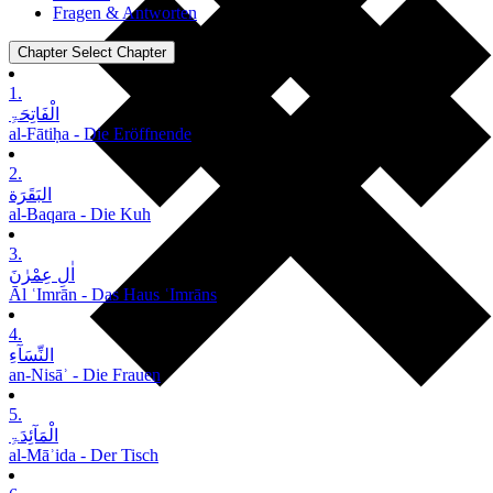
Fragen & Antworten
Chapter
Select Chapter
1.
الْفَاتِحَۃِ
al-Fātiḥa - Die Eröffnende
2.
البَقَرَة
al-Baqara - Die Kuh
3.
اٰلِ عِمْرٰنَ
Āl ʿImrān - Das Haus ʿImrāns
4.
النِّسَآءِ
an-Nisāʾ - Die Frauen
5.
الْمَآئِدَۃِ
al-Māʾida - Der Tisch