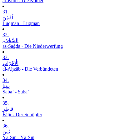
ar-Rūm - Die Römer
31.
لُقْمٰنَ
Luqmān - Luqmān
32.
السَّجْدَۃِ
as-Saǧda - Die Niederwerfung
33.
الْاَحْزَابِ
al-Aḥzāb - Die Verbündeten
34.
سَبَاٍ
Sabaʾ - Sabaʾ
35.
فَاطِرٍ
Fāṭir - Der Schöpfer
36.
یٰسٓ
Yā-Sīn - Yā-Sīn