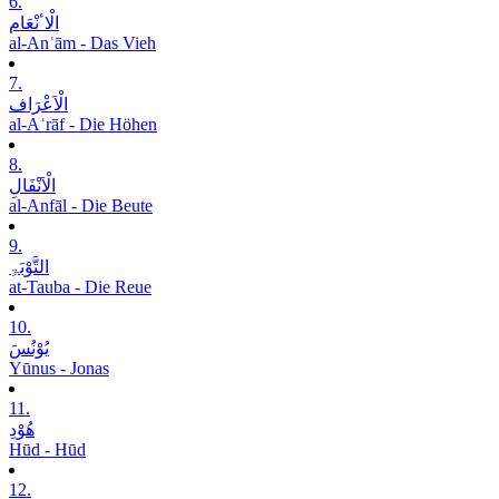
6.
الْاٴنْعَام
al-Anʿām - Das Vieh
7.
الْاَعْرَاف
al-Aʿrāf - Die Höhen
8.
الْاَنْفَالِ
al-Anfāl - Die Beute
9.
التَّوْبَۃِ
at-Tauba - Die Reue
10.
یُوْنُسَ
Yūnus - Jonas
11.
ھُوْدِ
Hūd - Hūd
12.