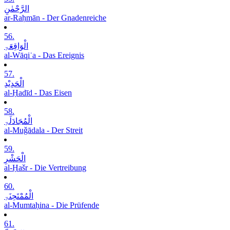
الرَّحْمٰنِ
ar-Raḥmān - Der Gnadenreiche
56.
الْوَاقِعَۃِ
al-Wāqiʿa - Das Ereignis
57.
الْحَدِیْدِ
al-Ḥadīd - Das Eisen
58.
الْمُجَادَلَۃِ
al-Muǧādala - Der Streit
59.
الْحَشْرِ
al-Ḥašr - Die Vertreibung
60.
الْمُمْتَحِنَۃِ
al-Mumtaḥina - Die Prüfende
61.