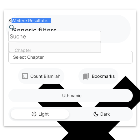
Skip
to
content
Search
Weitere Resultate...
Generic filters
Chapter
Select Chapter
Count Bismilah
Bookmarks
Uthmanic
Light
Dark