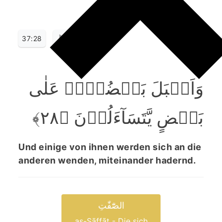
37:28
وَاَقۡبَلَ بَعۡضُہُمۡ عَلٰی
بَعۡضٍ یَّتَسَآءَلُوۡنَ ﴿۲۸﴾
Und einige von ihnen werden sich an die
anderen wenden, miteinander hadernd.
الصّٰٓفّٰتِ
aṣ-Ṣāffāt - Die sich