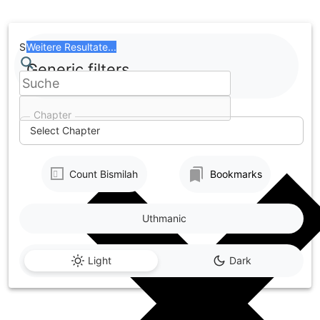
Skip
to
content
Search
Weitere Resultate...
Generic filters
Chapter
Select Chapter
Count Bismilah
Bookmarks
Uthmanic
Light
Dark