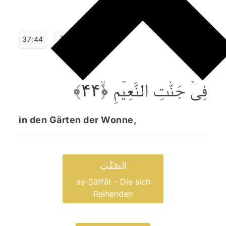
37:44
فِیۡ جَنّٰتِ النَّعِیۡمِ ﴿ۙ۴۴﴾
in den Gärten der Wonne,
الصّٰٓفّٰتِ
aṣ-Ṣāffāt - Die sich
Reihenden