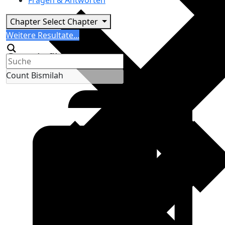
Fragen & Antworten
Chapter
Select Chapter
Search
Weitere Resultate...
Generic filters
Count Bismilah