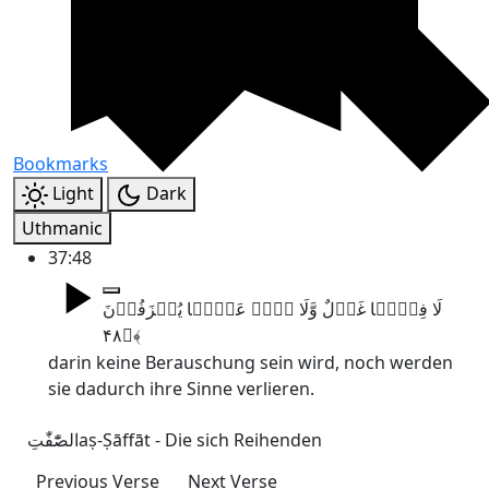
Bookmarks
Light
Dark
Uthmanic
37:48
لَا فِیۡہَا غَوۡلٌ وَّلَا ہُمۡ عَنۡہَا یُنۡزَفُوۡنَ
﴿۴۸﴾
darin keine Berauschung sein wird, noch werden
sie dadurch ihre Sinne verlieren.
الصّٰٓفّٰتِ
aṣ-Ṣāffāt - Die sich Reihenden
Previous Verse
Next Verse