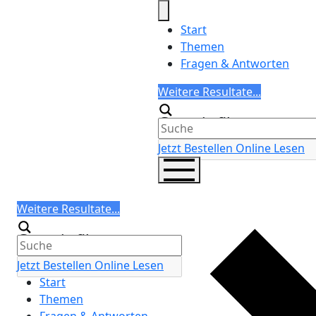
Skip
to
Start
content
Themen
Fragen & Antworten
Search
Weitere Resultate...
Generic filters
Jetzt Bestellen
Online Lesen
Search
Weitere Resultate...
Generic filters
Jetzt Bestellen
Online Lesen
Start
Themen