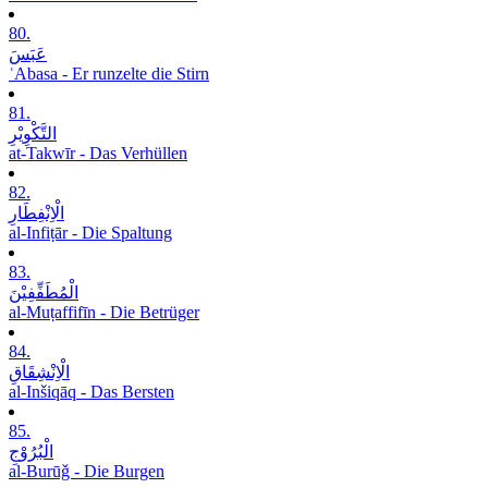
80.
عَبَسَ
ʿAbasa - Er runzelte die Stirn
81.
التَّکْوِیْرِ
at-Takwīr - Das Verhüllen
82.
الْاِنْفِطَارِ
al-Infiṭār - Die Spaltung
83.
الْمُطَفِّفِیْنَ
al-Muṭaffifīn - Die Betrüger
84.
الْاِنْشِقَاقِ
al-Inšiqāq - Das Bersten
85.
الْبُرُوْجِ
al-Burūǧ - Die Burgen