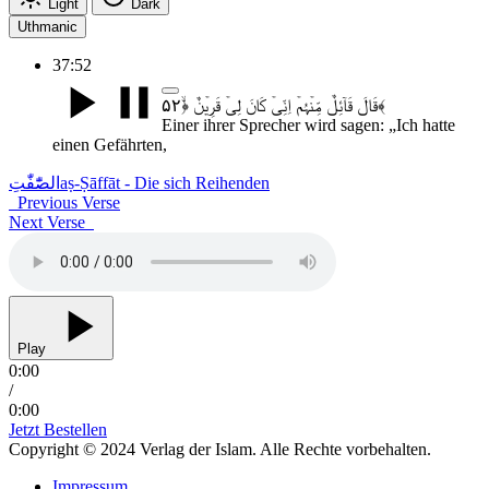
Light
Dark
Uthmanic
37:52
قَالَ قَآئِلٌ مِّنۡہُمۡ اِنِّیۡ کَانَ لِیۡ قَرِیۡنٌ ﴿ۙ۵۲﴾
Einer ihrer Sprecher wird sagen: „Ich hatte
einen Gefährten,
الصّٰٓفّٰتِ
aṣ-Ṣāffāt - Die sich Reihenden
Previous Verse
Next Verse
Play
0:00
/
0:00
Jetzt Bestellen
Copyright © 2024 Verlag der Islam. Alle Rechte vorbehalten.
Impressum