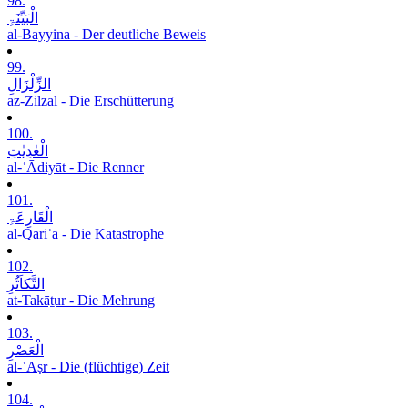
98.
الْبَیِّنَۃِ
al-Bayyina - Der deutliche Beweis
99.
الزِّلْزَالِ
az-Zilzāl - Die Erschütterung
100.
الْعٰدِیٰتِ
al-ʿĀdiyāt - Die Renner
101.
الْقَارِعَۃِ
al-Qāriʿa - Die Katastrophe
102.
التَّکاَثُرِ
at-Takāṯur - Die Mehrung
103.
الْعَصْرِ
al-ʿAṣr - Die (flüchtige) Zeit
104.