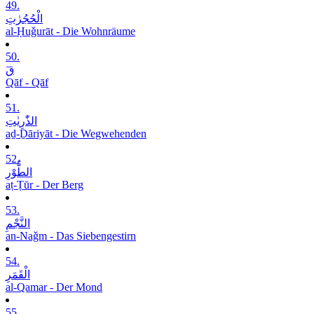
49.
الْحُجُرٰتِ
al-Ḥuǧurāt - Die Wohnräume
50.
قٓ
Qāf - Qāf
51.
الذّٰرِیٰتِ
aḏ-Ḏāriyāt - Die Wegwehenden
52.
الطُّوْرِ
aṭ-Ṭūr - Der Berg
53.
النَّجْمِ
an-Naǧm - Das Siebengestirn
54.
الْقَمَرِ
al-Qamar - Der Mond
55.