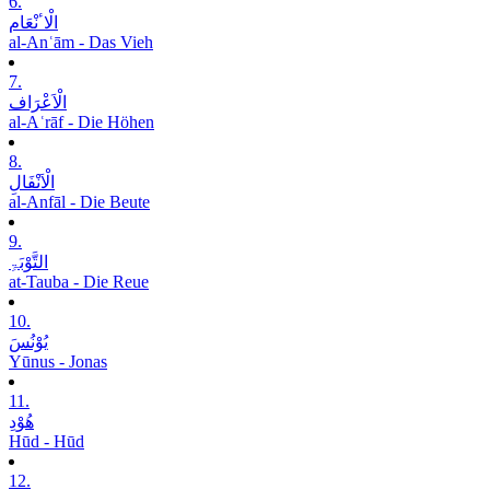
6.
الْاٴنْعَام
al-Anʿām - Das Vieh
7.
الْاَعْرَاف
al-Aʿrāf - Die Höhen
8.
الْاَنْفَالِ
al-Anfāl - Die Beute
9.
التَّوْبَۃِ
at-Tauba - Die Reue
10.
یُوْنُسَ
Yūnus - Jonas
11.
ھُوْدِ
Hūd - Hūd
12.