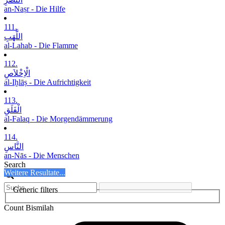
an-Naṣr - Die Hilfe
111.
اللَّھَبِ
al-Lahab - Die Flamme
112.
الْاِخْلاَصِ
al-Iḫlāṣ - Die Aufrichtigkeit
113.
الْفَلَقِ
al-Falaq - Die Morgendämmerung
114.
النَّاسِ
an-Nās - Die Menschen
Search
Weitere Resultate...
Generic filters
Count Bismilah