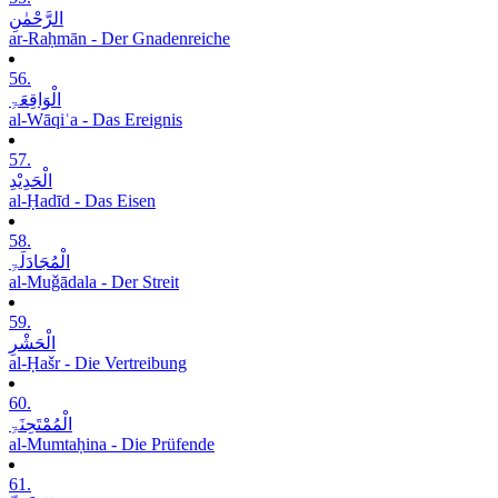
الرَّحْمٰنِ
ar-Raḥmān - Der Gnadenreiche
56.
الْوَاقِعَۃِ
al-Wāqiʿa - Das Ereignis
57.
الْحَدِیْدِ
al-Ḥadīd - Das Eisen
58.
الْمُجَادَلَۃِ
al-Muǧādala - Der Streit
59.
الْحَشْرِ
al-Ḥašr - Die Vertreibung
60.
الْمُمْتَحِنَۃِ
al-Mumtaḥina - Die Prüfende
61.