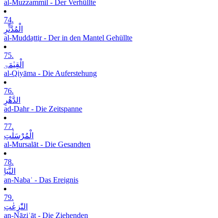
al-Muzzammil - Der Verhüllte
74.
الْمُدَّثِّرِ
al-Muddaṯṯir - Der in den Mantel Gehüllte
75.
الْقِیٰمَۃِ
al-Qiyāma - Die Auferstehung
76.
الدَّھْرِ
ad-Dahr - Die Zeitspanne
77.
الْمُرْسَلٰتِ
al-Mursalāt - Die Gesandten
78.
النَّبَاِ
an-Nabaʾ - Das Ereignis
79.
النّٰزِعٰتِ
an-Nāziʿāt - Die Ziehenden