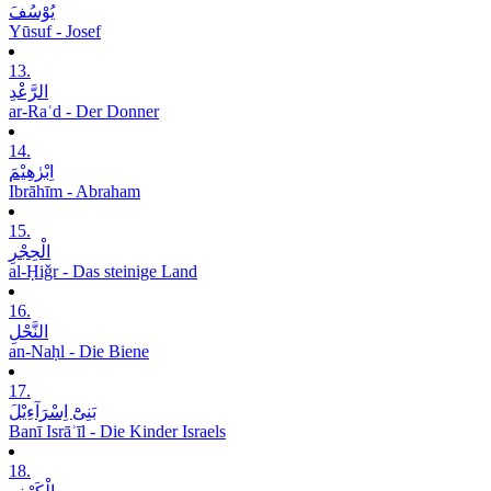
یُوْسُفَ
Yūsuf - Josef
13.
الرَّعْدِ
ar-Raʿd - Der Donner
14.
اِبْرٰھِیْمَ
Ibrāhīm - Abraham
15.
الْحِجْرِ
al-Ḥiǧr - Das steinige Land
16.
النَّحْلِ
an-Naḥl - Die Biene
17.
بَنِیْٓ اِسْرَآءِیْلَ
Banī Isrāʾīl - Die Kinder Israels
18.