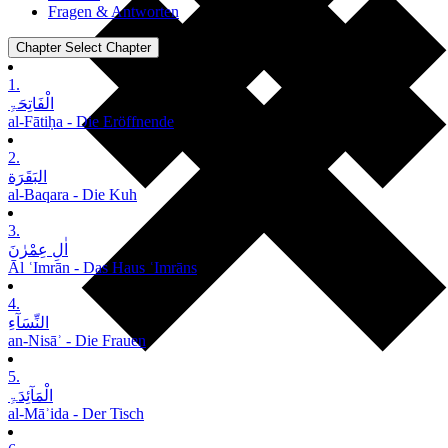
Fragen & Antworten
Chapter
Select Chapter
1.
الْفَاتِحَۃِ
al-Fātiḥa - Die Eröffnende
2.
البَقَرَة
al-Baqara - Die Kuh
3.
اٰلِ عِمْرٰنَ
Āl ʿImrān - Das Haus ʿImrāns
4.
النِّسَآءِ
an-Nisāʾ - Die Frauen
5.
الْمَآئِدَۃِ
al-Māʾida - Der Tisch