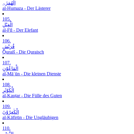
الْھُمَزَۃِ
al-Humaza - Der Lästerer
105.
الْفِیْلِ
al-Fīl - Der Elefant
106.
قُرَیْشٍ
Quraiš - Die Quraisch
107.
الْمَاعُوْنِ
al-Māʿūn - Die kleinen Dienste
108.
الْکَوْثَرِ
al-Kauṯar - Die Fülle des Guten
109.
الْکٰفِرُوْنَ
al-Kāfirūn - Die Ungläubigen
110.
النَّصْرِ