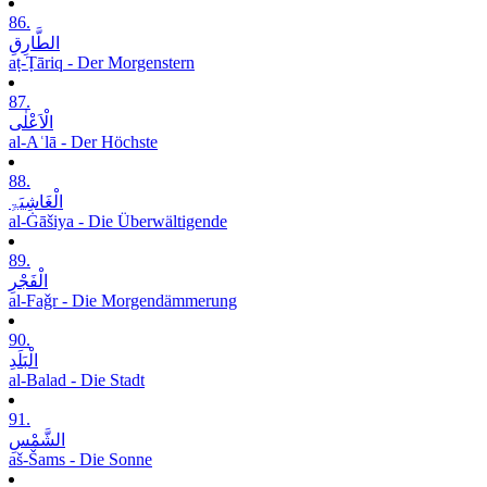
86.
الطَّارِقِ
aṭ-Ṭāriq - Der Morgenstern
87.
الْاَعْلٰی
al-Aʿlā - Der Höchste
88.
الْغَاشِیَۃِ
al-Ġāšiya - Die Überwältigende
89.
الْفَجْرِ
al-Faǧr - Die Morgendämmerung
90.
الْبَلَدِ
al-Balad - Die Stadt
91.
الشَّمْسِ
aš-Šams - Die Sonne