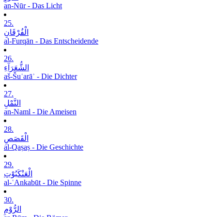
an-Nūr - Das Licht
25.
الْفُرْقَانِ
al-Furqān - Das Entscheidende
26.
الشُّعَرَآءِ
aš-Šuʿarāʾ - Die Dichter
27.
النَّمْلِ
an-Naml - Die Ameisen
28.
الْقَصَصِ
al-Qaṣaṣ - Die Geschichte
29.
الْعَنْکَبُوْتِ
al-ʿAnkabūt - Die Spinne
30.
الرُّوْمِ