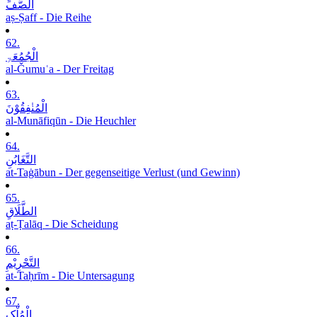
الصَّفِّ
aṣ-Ṣaff - Die Reihe
62.
الْجُمُعَۃِ
al-Ǧumuʿa - Der Freitag
63.
الْمُنٰفِقُوْنَ
al-Munāfiqūn - Die Heuchler
64.
التَّغَابُنِ
at-Taġābun - Der gegenseitige Verlust (und Gewinn)
65.
الطَّلَاقِ
aṭ-Ṭalāq - Die Scheidung
66.
التَّحْرِیْمِ
at-Taḥrīm - Die Untersagung
67.
الْمُلْکِ