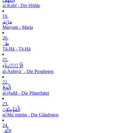
الْکَھْفِ
al-Kahf - Die Höhle
19.
مَرْیَمَ
Maryam - Maria
20.
طٰہٰ
Ṭā-Hā - Ṭā-Hā
21.
الْاَ نۡۢبِیَآءِ
al-Anbiyāʾ - Die Propheten
22.
الْحَجِّ
al-Ḥaǧǧ - Die Pilgerfahrt
23.
الْمُؤْمِنُوْنَ
al-Muʾminūn - Die Gläubigen
24.
النُّوْرِ