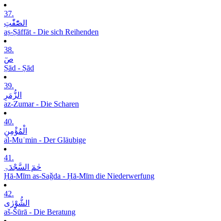
37.
الصّٰٓفّٰتِ
aṣ-Ṣāffāt - Die sich Reihenden
38.
صٓ
Ṣād - Ṣād
39.
الزُّمَرِ
az-Zumar - Die Scharen
40.
الْمُؤْمِنِ
al-Muʾmin - Der Gläubige
41.
حٰمٓ السَّجْدَۃِ
Ḥā-Mīm as-Saǧda - Ḥā-Mīm die Niederwerfung
42.
الشُّوْرٰی
aš-Šūrā - Die Beratung