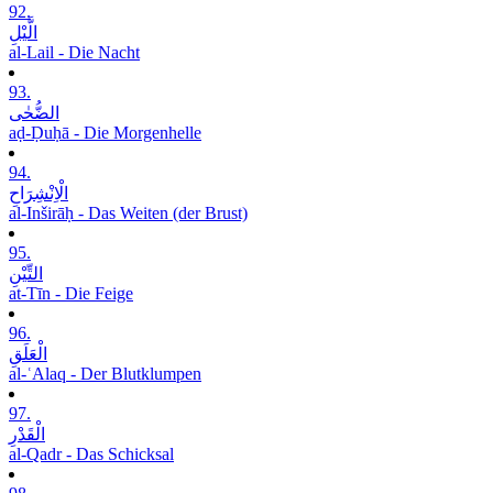
92.
الَّیْلِ
al-Lail - Die Nacht
93.
الضُّحٰی
aḍ-Ḍuḥā - Die Morgenhelle
94.
الْاِنْشِرَاحِ
al-Inširāḥ - Das Weiten (der Brust)
95.
التِّیْنِ
at-Tīn - Die Feige
96.
الْعَلَقِ
al-ʿAlaq - Der Blutklumpen
97.
الْقَدْرِ
al-Qadr - Das Schicksal