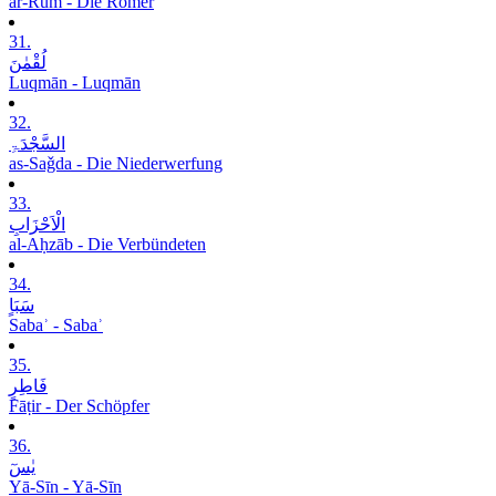
ar-Rūm - Die Römer
31.
لُقْمٰنَ
Luqmān - Luqmān
32.
السَّجْدَۃِ
as-Saǧda - Die Niederwerfung
33.
الْاَحْزَابِ
al-Aḥzāb - Die Verbündeten
34.
سَبَاٍ
Sabaʾ - Sabaʾ
35.
فَاطِرٍ
Fāṭir - Der Schöpfer
36.
یٰسٓ
Yā-Sīn - Yā-Sīn