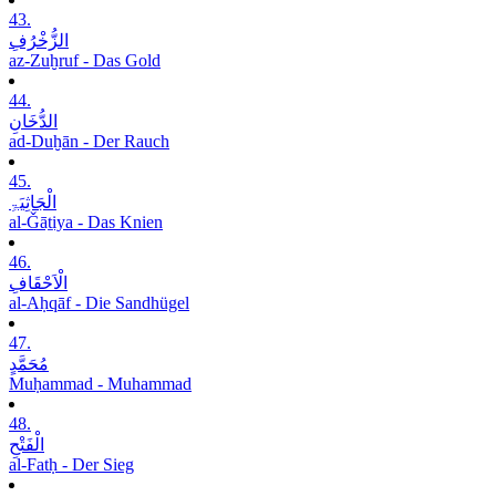
43.
الزُّخْرُفِ
az-Zuḫruf - Das Gold
44.
الدُّخَانِ
ad-Duḫān - Der Rauch
45.
الْجَاثِیَۃِ
al-Ǧāṯiya - Das Knien
46.
الْاَحْقَافِ
al-Aḥqāf - Die Sandhügel
47.
مُحَمَّدٍ
Muḥammad - Muhammad
48.
الْفَتْحِ
al-Fatḥ - Der Sieg