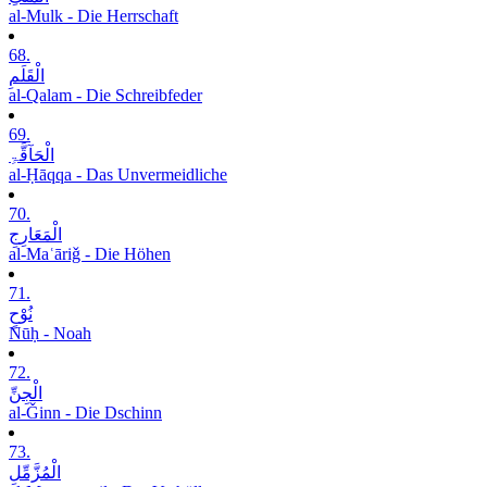
al-Mulk - Die Herrschaft
68.
الْقَلَمِ
al-Qalam - Die Schreibfeder
69.
الْحَآقَّۃِ
al-Ḥāqqa - Das Unvermeidliche
70.
الْمَعَارِجِ
al-Maʿāriǧ - Die Höhen
71.
نُوْحٍ
Nūḥ - Noah
72.
الْجِنِّ
al-Ǧinn - Die Dschinn
73.
الْمُزَّمِّلِ