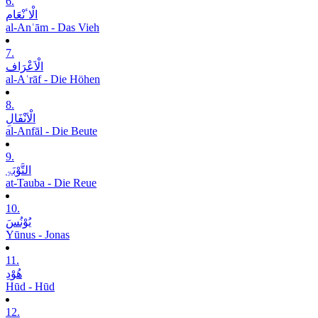
6.
الْاٴنْعَام
al-Anʿām - Das Vieh
7.
الْاَعْرَاف
al-Aʿrāf - Die Höhen
8.
الْاَنْفَالِ
al-Anfāl - Die Beute
9.
التَّوْبَۃِ
at-Tauba - Die Reue
10.
یُوْنُسَ
Yūnus - Jonas
11.
ھُوْدِ
Hūd - Hūd
12.