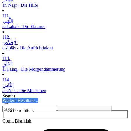
an-Naṣr - Die Hilfe
111.
اللَّھَبِ
al-Lahab - Die Flamme
112.
الْاِخْلاَصِ
al-Iḫlāṣ - Die Aufrichtigkeit
113.
الْفَلَقِ
al-Falaq - Die Morgendämmerung
114.
النَّاسِ
an-Nās - Die Menschen
Search
Weitere Resultate...
Generic filters
Count Bismilah