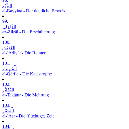
98.
الْبَیِّنَۃِ
al-Bayyina - Der deutliche Beweis
99.
الزِّلْزَالِ
az-Zilzāl - Die Erschütterung
100.
الْعٰدِیٰتِ
al-ʿĀdiyāt - Die Renner
101.
الْقَارِعَۃِ
al-Qāriʿa - Die Katastrophe
102.
التَّکاَثُرِ
at-Takāṯur - Die Mehrung
103.
الْعَصْرِ
al-ʿAṣr - Die (flüchtige) Zeit
104.