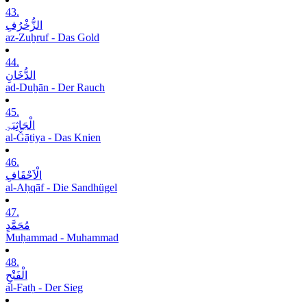
43.
الزُّخْرُفِ
az-Zuḫruf - Das Gold
44.
الدُّخَانِ
ad-Duḫān - Der Rauch
45.
الْجَاثِیَۃِ
al-Ǧāṯiya - Das Knien
46.
الْاَحْقَافِ
al-Aḥqāf - Die Sandhügel
47.
مُحَمَّدٍ
Muḥammad - Muhammad
48.
الْفَتْحِ
al-Fatḥ - Der Sieg