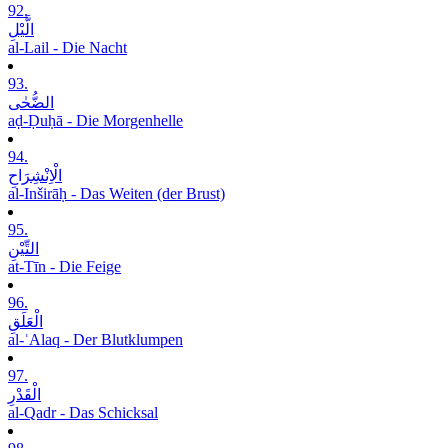
92.
الَّیْلِ
al-Lail - Die Nacht
93.
الضُّحٰی
aḍ-Ḍuḥā - Die Morgenhelle
94.
الْاِنْشِرَاحِ
al-Inširāḥ - Das Weiten (der Brust)
95.
التِّیْنِ
at-Tīn - Die Feige
96.
الْعَلَقِ
al-ʿAlaq - Der Blutklumpen
97.
الْقَدْرِ
al-Qadr - Das Schicksal