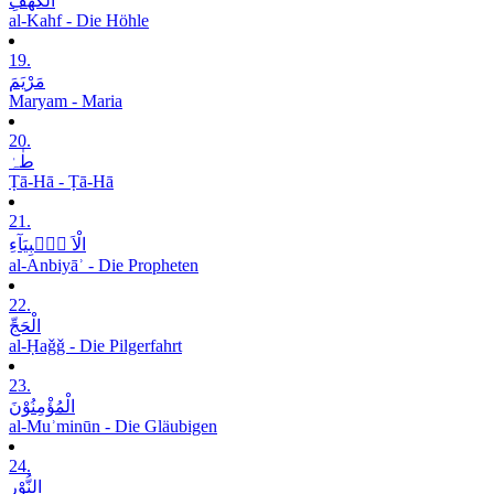
الْکَھْفِ
al-Kahf - Die Höhle
19.
مَرْیَمَ
Maryam - Maria
20.
طٰہٰ
Ṭā-Hā - Ṭā-Hā
21.
الْاَ نۡۢبِیَآءِ
al-Anbiyāʾ - Die Propheten
22.
الْحَجِّ
al-Ḥaǧǧ - Die Pilgerfahrt
23.
الْمُؤْمِنُوْنَ
al-Muʾminūn - Die Gläubigen
24.
النُّوْرِ