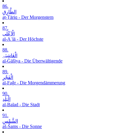
86.
الطَّارِقِ
aṭ-Ṭāriq - Der Morgenstern
87.
الْاَعْلٰی
al-Aʿlā - Der Höchste
88.
الْغَاشِیَۃِ
al-Ġāšiya - Die Überwältigende
89.
الْفَجْرِ
al-Faǧr - Die Morgendämmerung
90.
الْبَلَدِ
al-Balad - Die Stadt
91.
الشَّمْسِ
aš-Šams - Die Sonne