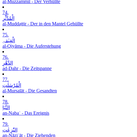
al-Muzzammil - Der Verhüllte
74.
الْمُدَّثِّرِ
al-Muddaṯṯir - Der in den Mantel Gehüllte
75.
الْقِیٰمَۃِ
al-Qiyāma - Die Auferstehung
76.
الدَّھْرِ
ad-Dahr - Die Zeitspanne
77.
الْمُرْسَلٰتِ
al-Mursalāt - Die Gesandten
78.
النَّبَاِ
an-Nabaʾ - Das Ereignis
79.
النّٰزِعٰتِ
an-Nāziʿāt - Die Ziehenden