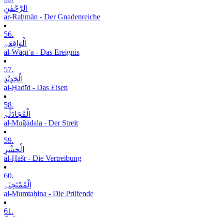
الرَّحْمٰنِ
ar-Raḥmān - Der Gnadenreiche
56.
الْوَاقِعَۃِ
al-Wāqiʿa - Das Ereignis
57.
الْحَدِیْدِ
al-Ḥadīd - Das Eisen
58.
الْمُجَادَلَۃِ
al-Muǧādala - Der Streit
59.
الْحَشْرِ
al-Ḥašr - Die Vertreibung
60.
الْمُمْتَحِنَۃِ
al-Mumtaḥina - Die Prüfende
61.