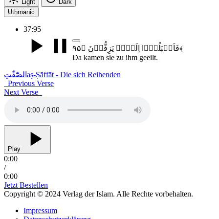
Light
Dark
Uthmanic
37:95
فَاَقۡبَلُوۡۤا اِلَیۡہِ یَزِفُّوۡنَ ﴿۹۵﴾
Da kamen sie zu ihm geeilt.
الصّٰٓفّٰتِ
aṣ-Ṣāffāt - Die sich Reihenden
Previous Verse
Next Verse
Play
0:00
/
0:00
Jetzt Bestellen
Copyright © 2024 Verlag der Islam. Alle Rechte vorbehalten.
Impressum