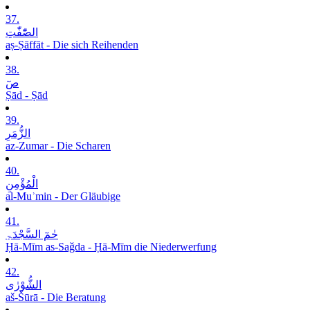
37.
الصّٰٓفّٰتِ
aṣ-Ṣāffāt - Die sich Reihenden
38.
صٓ
Ṣād - Ṣād
39.
الزُّمَرِ
az-Zumar - Die Scharen
40.
الْمُؤْمِنِ
al-Muʾmin - Der Gläubige
41.
حٰمٓ السَّجْدَۃِ
Ḥā-Mīm as-Saǧda - Ḥā-Mīm die Niederwerfung
42.
الشُّوْرٰی
aš-Šūrā - Die Beratung