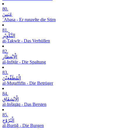
80.
عَبَسَ
ʿAbasa - Er runzelte die Stirn
81.
التَّکْوِیْرِ
at-Takwīr - Das Verhüllen
82.
الْاِنْفِطَارِ
al-Infiṭār - Die Spaltung
83.
الْمُطَفِّفِیْنَ
al-Muṭaffifīn - Die Betrüger
84.
الْاِنْشِقَاقِ
al-Inšiqāq - Das Bersten
85.
الْبُرُوْجِ
al-Burūǧ - Die Burgen