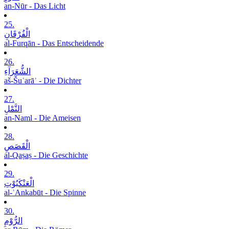
an-Nūr - Das Licht
25.
الْفُرْقَانِ
al-Furqān - Das Entscheidende
26.
الشُّعَرَآءِ
aš-Šuʿarāʾ - Die Dichter
27.
النَّمْلِ
an-Naml - Die Ameisen
28.
الْقَصَصِ
al-Qaṣaṣ - Die Geschichte
29.
الْعَنْکَبُوْتِ
al-ʿAnkabūt - Die Spinne
30.
الرُّوْمِ