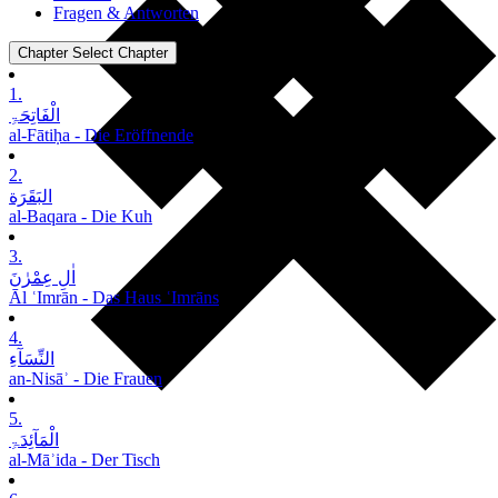
Fragen & Antworten
Chapter
Select Chapter
1.
الْفَاتِحَۃِ
al-Fātiḥa - Die Eröffnende
2.
البَقَرَة
al-Baqara - Die Kuh
3.
اٰلِ عِمْرٰنَ
Āl ʿImrān - Das Haus ʿImrāns
4.
النِّسَآءِ
an-Nisāʾ - Die Frauen
5.
الْمَآئِدَۃِ
al-Māʾida - Der Tisch