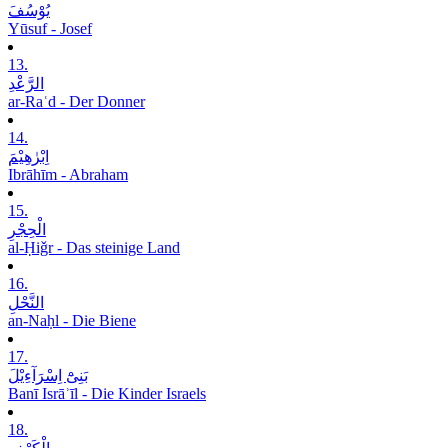
یُوْسُفَ
Yūsuf - Josef
13.
الرَّعْدِ
ar-Raʿd - Der Donner
14.
اِبْرٰھِیْمَ
Ibrāhīm - Abraham
15.
الْحِجْرِ
al-Ḥiǧr - Das steinige Land
16.
النَّحْلِ
an-Naḥl - Die Biene
17.
بَنِیْٓ اِسْرَآءِیْلَ
Banī Isrāʾīl - Die Kinder Israels
18.