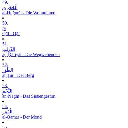
49.
الْحُجُرٰتِ
al-Ḥuǧurāt - Die Wohnräume
50.
قٓ
Qāf - Qāf
51.
الذّٰرِیٰتِ
aḏ-Ḏāriyāt - Die Wegwehenden
52.
الطُّوْرِ
aṭ-Ṭūr - Der Berg
53.
النَّجْمِ
an-Naǧm - Das Siebengestirn
54.
الْقَمَرِ
al-Qamar - Der Mond
55.