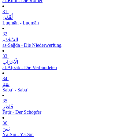
ar-Rūm - Die Römer
31.
لُقْمٰنَ
Luqmān - Luqmān
32.
السَّجْدَۃِ
as-Saǧda - Die Niederwerfung
33.
الْاَحْزَابِ
al-Aḥzāb - Die Verbündeten
34.
سَبَاٍ
Sabaʾ - Sabaʾ
35.
فَاطِرٍ
Fāṭir - Der Schöpfer
36.
یٰسٓ
Yā-Sīn - Yā-Sīn