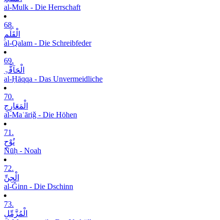
al-Mulk - Die Herrschaft
68.
الْقَلَمِ
al-Qalam - Die Schreibfeder
69.
الْحَآقَّۃِ
al-Ḥāqqa - Das Unvermeidliche
70.
الْمَعَارِجِ
al-Maʿāriǧ - Die Höhen
71.
نُوْحٍ
Nūḥ - Noah
72.
الْجِنِّ
al-Ǧinn - Die Dschinn
73.
الْمُزَّمِّلِ