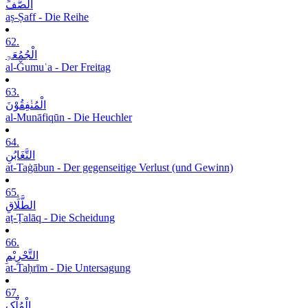
الصَّفِّ
aṣ-Ṣaff - Die Reihe
62.
الْجُمُعَۃِ
al-Ǧumuʿa - Der Freitag
63.
الْمُنٰفِقُوْنَ
al-Munāfiqūn - Die Heuchler
64.
التَّغَابُنِ
at-Taġābun - Der gegenseitige Verlust (und Gewinn)
65.
الطَّلَاقِ
aṭ-Ṭalāq - Die Scheidung
66.
التَّحْرِیْمِ
at-Taḥrīm - Die Untersagung
67.
الْمُلْکِ