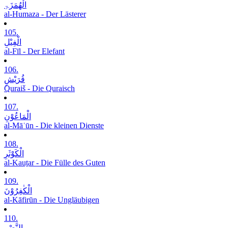
الْھُمَزَۃِ
al-Humaza - Der Lästerer
105.
الْفِیْلِ
al-Fīl - Der Elefant
106.
قُرَیْشٍ
Quraiš - Die Quraisch
107.
الْمَاعُوْنِ
al-Māʿūn - Die kleinen Dienste
108.
الْکَوْثَرِ
al-Kauṯar - Die Fülle des Guten
109.
الْکٰفِرُوْنَ
al-Kāfirūn - Die Ungläubigen
110.
النَّصْرِ