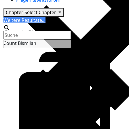
Fragen & Antworten
Chapter
Select Chapter
Search
Weitere Resultate...
Generic filters
Count Bismilah