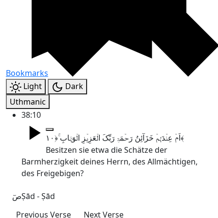
Bookmarks
Light
Dark
Uthmanic
38:10
اَمۡ عِنۡدَہُمۡ خَزَآئِنُ رَحۡمَۃِ رَبِّکَ الۡعَزِیۡزِ الۡوَہَّابِ ۚ﴿۱۰﴾
Besitzen sie etwa die Schätze der
Barmherzigkeit deines Herrn, des Allmächtigen,
des Freigebigen?
صٓ
Ṣād - Ṣād
Previous Verse
Next Verse