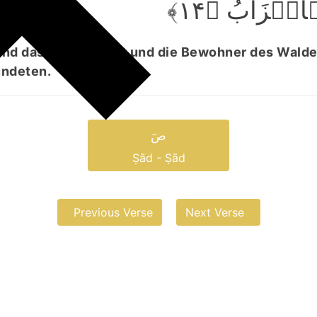
لۡاَحۡزَابُ ﴿۱۴
nd das Volk des Lot und die Bewohner des Walde
ündeten.
صٓ
Ṣād - Ṣād
Previous Verse
Next Verse