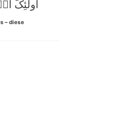
اُولٰٓئِکَ ا﴾
s – diese