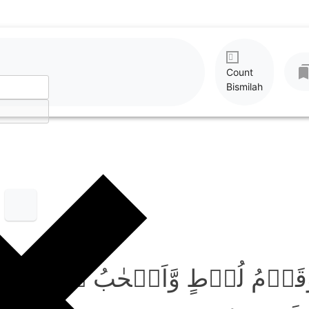
Count
Bismilah
ُ وَقَوۡمُ لُوۡطٍ وَّاَصۡحٰبُ لۡـَٔیۡک