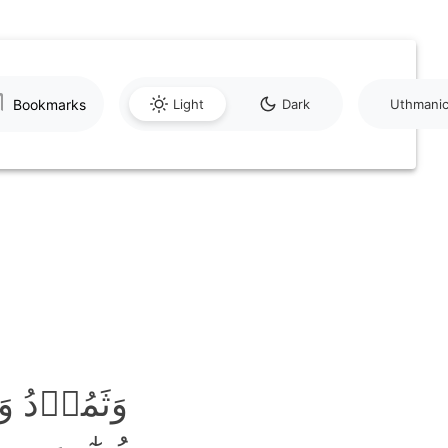
Bookmarks
Light
Dark
Uthmani
وَثَمُوۡد ؕ